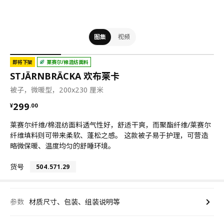
图集
视频
即将下架
莱赛尔/棉混纺面料
STJÄRNBRÄCKA 欢布莱卡
被子，微暖型，200x230 厘米
¥ 299.00
299
¥
.
00
莱赛尔纤维/棉混纺面料透气性好，舒适干爽，而聚酯纤维/莱赛尔
纤维填料则可带来柔软、蓬松之感。 这款被子易于护理，可营造
略微保暖、温度均匀的舒睡环境。
货号
504.571.29
参数
材质尺寸、包装、组装说明等