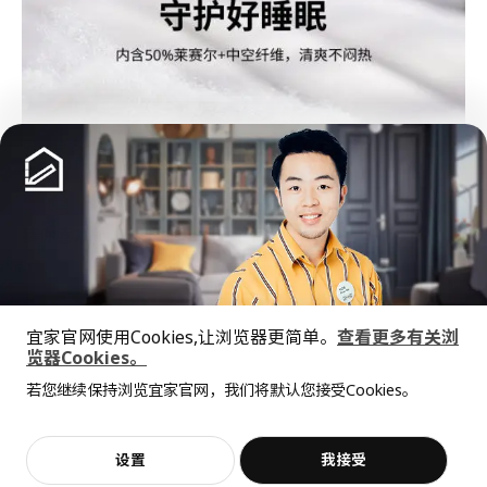
展开更多
猜你喜欢
宜家官网使用Cookies,让浏览器更简单。
查看更多有关浏
览器Cookies。
全屋设计服务
若您继续保持浏览宜家官网，我们将默认您接受Cookies。
价格透明，设计专业，现货供应
抱歉，该商品在所选地区暂时缺货。
相似推荐
加入购物袋
立即购买
设置
我接受
不，谢谢
立即预约
客服
收藏
新品
限定款