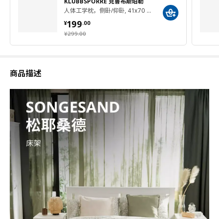
KLUBBSPORRE 克鲁布斯珀勒
人体工学枕，侧卧/仰卧, 41x70 厘米
¥ 199.00
199
¥
.
00
¥ 299.00
¥
299
.
00
商品描述