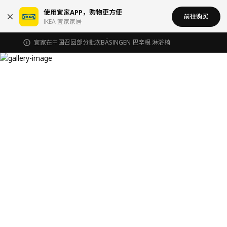
使用宜家APP，购物更方便
前往购买
IKEA 宜家家居
宜家在中国召回部分批次BÄSINGEN 巴辛根 淋浴椅