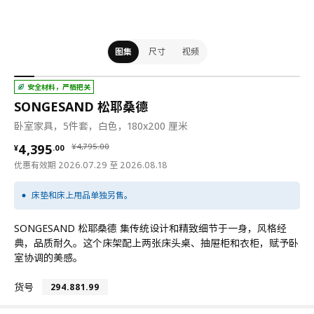
图集
尺寸
视频
安全材料，严格把关
SONGESAND 松耶桑德
卧室家具，5件套，白色，180x200 厘米
¥ 4395.00
¥ 4795.00
4,395
¥
4,795
.
00
¥
.
00
优惠有效期 2026.07.29 至 2026.08.18
床垫和床上用品单独另售。
SONGESAND 松耶桑德 集传统设计和精致细节于一身，风格经
典，品质耐久。这个床架配上两张床头桌、抽屉柜和衣柜，赋予卧
室协调的美感。
货号
294.881.99