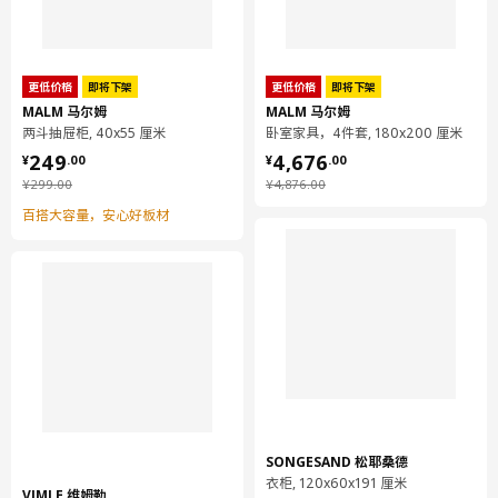
更低价格
即将下架
更低价格
即将下架
MALM 马尔姆
MALM 马尔姆
两斗抽屉柜, 40x55 厘米
卧室家具，4件套, 180x200 厘米
¥ 249.00
¥ 4676.00
249
4,676
¥
.
00
¥
.
00
¥ 299.00
¥ 4876.00
¥
299
.
00
¥
4,876
.
00
百搭大容量，安心好板材
SONGESAND 松耶桑德
衣柜, 120x60x191 厘米
VIMLE 维姆勒