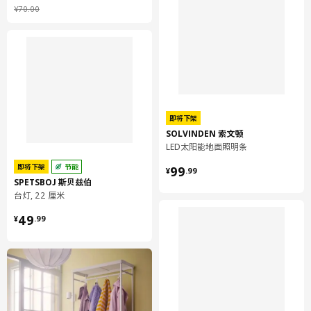
¥ 70.00
¥
70
.
00
即将下架
SOLVINDEN 索文顿
LED太阳能地面照明条
¥ 99.99
即将下架
节能
99
¥
.
99
SPETSBOJ 斯贝兹伯
台灯, 22 厘米
¥ 49.99
49
¥
.
99
呈现装饰照明效果。
无须电线、插头，方便使用。