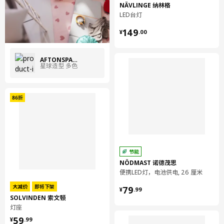
NÄVLINGE 纳林格
LED台灯
¥ 149.00
149
¥
.
00
AFTONSPARV 艾顿斯帕
星球造型 多色
节能
NÖDMAST 诺德茂思
便携LED灯，电池供电, 26 厘米
¥ 79.99
大减价
即将下架
79
¥
.
99
SOLVINDEN 索文顿
灯座
¥ 59.99
59
¥
.
99