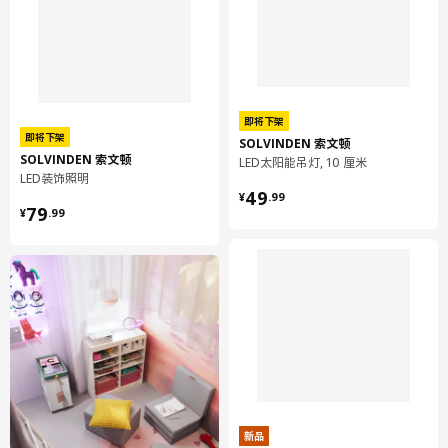
即将下架
即将下架
SOLVINDEN 索文顿
SOLVINDEN 索文顿
LED太阳能吊灯, 10 厘米
LED装饰照明
¥ 49.99
49
¥
.
99
¥ 79.99
79
¥
.
99
新品