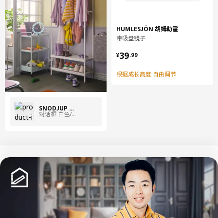
这盏灯配有USB-C电线端口，方便给电池充电。
HUMLESJÖN 胡姆勒霍
产地见包装
带吸盘镜子
小贴士
¥ 39.99
39
¥
.
99
仅限室内使用。
根据成长高度 自由调节
内置LED光源，使用寿命约为25,000小时。
阳光下持续充电时长为9-12小时，阴天时充电需超过12小时。
SNÖDJUP 斯诺优
对话框 白色/多色
该电池只能使用同种型号和容量的可充电电池来替换。
本产品上带有CE标识。
这种产品中的材料可以回收利用。 请查看你所在社区的回收规
则，以及附近地区是否有回收设施。
仅使用产品规定的配套电池。请勿将新旧电池、不同品牌或类型的
电池混合使用。
中文
English