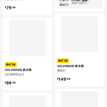
FLISAT 福丽萨特
高度可调节/绿色
¥ 79.99
79
¥
.
99
即将下架
即将下架
SOLVINDEN 索文顿
SOLVINDEN 索文顿
落地灯
LED装饰性台灯
¥ 149.00
149
¥
.
00
¥ 99.99
99
¥
.
99