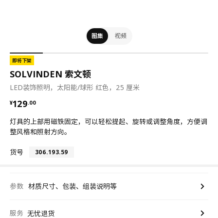
图集
视频
即将下架
SOLVINDEN 索文顿
LED装饰照明，太阳能/球形 红色，25 厘米
¥ 129.00
129
¥
.
00
灯具的上部用磁铁固定，可以轻松提起、旋转或调整角度，方便调
整风格和照射方向。
货号
306.193.59
参数
材质尺寸、包装、组装说明等
服务
无忧退货