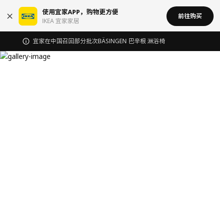
使用宜家APP，购物更方便
前往购买
IKEA 宜家家居
宜家在中国召回部分批次BÄSINGEN 巴辛根 淋浴椅