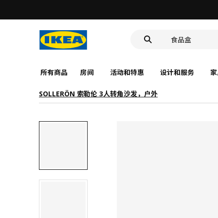
洗脸池
食品盒
靠垫套
洗脸池
所有商品
房间
活动和特惠
设计和服务
家
食品盒
SOLLERÖN 索勒伦 3人转角沙发，户外