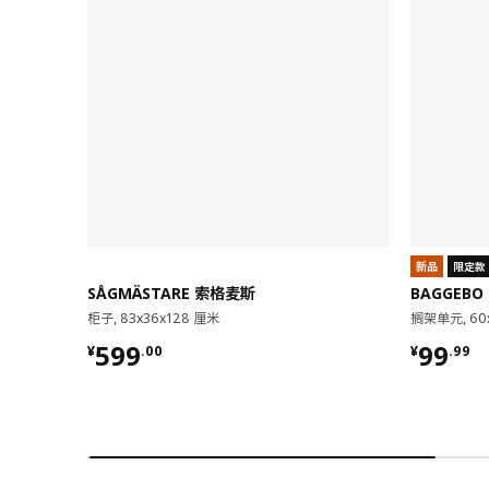
新品
限定款
SÅGMÄSTARE 索格麦斯
BAGGEBO
柜子, 83x36x128 厘米
搁架单元, 60
¥ 599.00
¥ 99.9
599
99
¥
.
00
¥
.
99