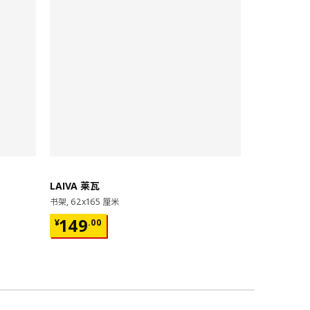
即将下架
LAIVA 莱瓦
GRIMSBU
书架, 62x165 厘米
床架, 150x20
¥ 149.00
¥ 599.
149
599
¥
.
00
¥
.
00
17根弧形板条