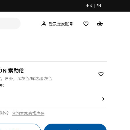
中文
|
EN
登录宜家账号
RÖN 索勒伦
发，户外，深灰色/库达那 灰色
.00
00
选购？
查询宜家商场库存