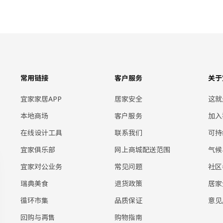
常用链接
客户服务
关于
宜家家居APP
居家安全
这就
本地商场
客户服务
加入
在线设计工具
联系我们
可持
宜家俱乐部
网上商城配送范围
气候
宜家对公业务
常见问题
社区
瑞典美食
退货政策
居家
循环市集
品质保证
意见
回购与再售
购物指南