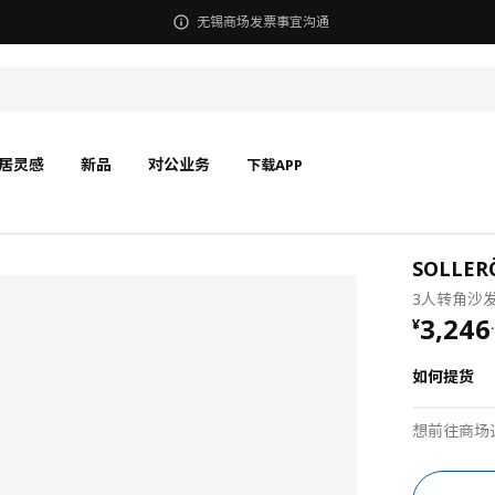
无锡商场发票事宜沟通
居灵感
新品
对公业务
下载APP
SOLLE
3人转角沙
¥ 3246
3,246
¥
.
如何提货
想前往商场