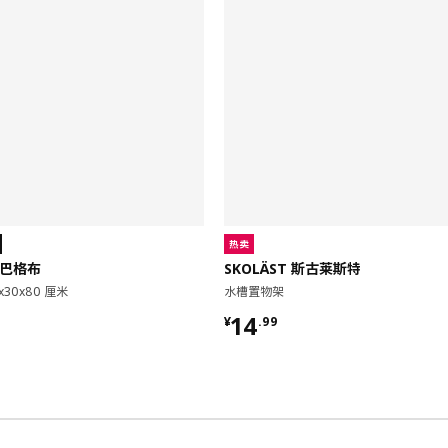
热卖
 巴格布
SKOLÄST 斯古莱斯特
x30x80 厘米
水槽置物架
9
¥ 14.99
14
¥
.
99