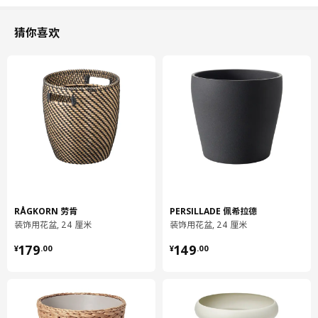
猜你喜欢
高度
25 厘米
内直径
26 厘米
花盆最大直径
24 厘米
外径
28 厘米
包装信息
包装数量
1
直径
28 厘米
RÅGKORN 劳肯
PERSILLADE 佩希拉德
长度
26 厘米
装饰用花盆, 24 厘米
装饰用花盆, 24 厘米
净重
3.77 公斤
¥ 179.00
¥ 149.00
179
149
¥
.
00
¥
.
00
容量
15.9 公升
重量
3.77 公斤
保养说明和环境和材料