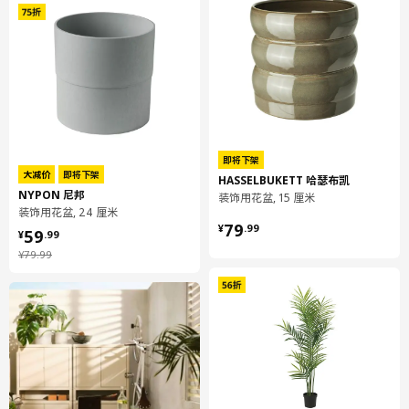
即将下架
大减价
即将下架
HASSELBUKETT 哈瑟布凯
NYPON 尼邦
装饰用花盆, 15 厘米
装饰用花盆, 24 厘米
¥ 79.99
¥ 59.99
79
¥
.
99
59
¥
.
99
¥ 79.99
¥
79
.
99