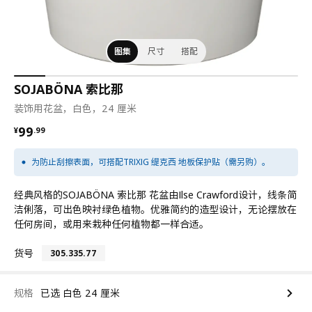
图集
尺寸
搭配
SOJABÖNA 索比那
装饰用花盆，白色，24 厘米
¥ 99.99
99
¥
.
99
为防止刮擦表面，可搭配TRIXIG 缇克西 地板保护贴（需另购）。
经典风格的SOJABÖNA 索比那 花盆由Ilse Crawford设计，线条简
洁俐落，可出色映衬绿色植物。优雅简约的造型设计，无论摆放在
任何房间，或用来栽种任何植物都一样合适。
货号
305.335.77
规格
已选 白色 24 厘米