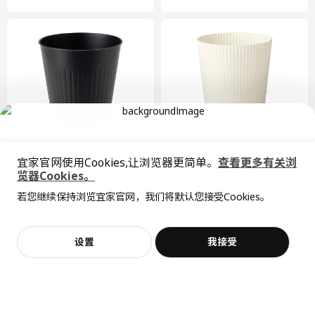
即将下架
宜家官网使用Cookies,让浏览器更简单。
查看更多有关浏
CITRONMELISS 塞吉利斯
NEJKON 内崆
览器Cookies。
全屋设计服务
装饰用花盆, 24 厘米
装饰用花盆, 12 厘米
若您继续保持浏览宜家官网，我们将默认您接受Cookies。
价格透明，设计专业，现货供应
¥ 49.99
¥ 9.99
抱歉，该商品在所选地区暂时缺货。
相似推荐
49
9
¥
.
99
¥
.
99
加入购物袋
立即购买
设置
我接受
不，谢谢
立即预约
客服
收藏