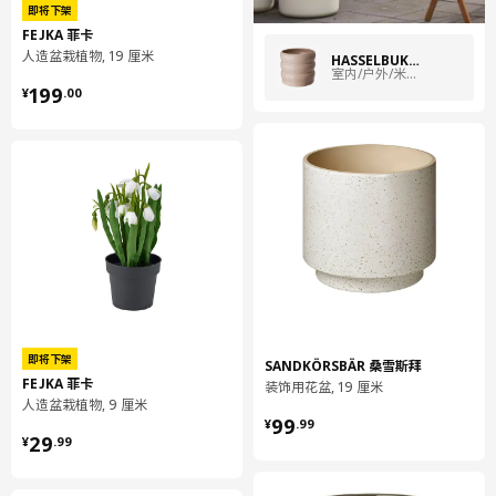
即将下架
FEJKA 菲卡
人造盆栽植物, 19 厘米
HASSELBUKETT 哈瑟布凯
室内/户外/米黄色
¥ 199.00
199
¥
.
00
即将下架
SANDKÖRSBÄR 桑雪斯拜
FEJKA 菲卡
装饰用花盆, 19 厘米
人造盆栽植物, 9 厘米
¥ 99.99
99
¥
.
99
¥ 29.99
29
¥
.
99