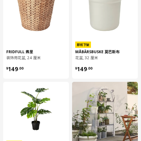
保养说明
用湿布块擦净
环境和材料
即将下架
陶器, 有色粉涂层
FRIDFULL 弗里
MÅBÄRSBUSKE 莫巴斯布
装饰用花盆, 24 厘米
花盆, 32 厘米
¥ 149.00
¥ 149.00
149
149
¥
.
00
¥
.
00