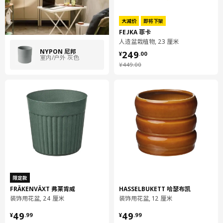
大减价
即将下架
FEJKA 菲卡
人造盆栽植物, 23 厘米
¥ 249.00
NYPON 尼邦
249
¥
.
00
室内/户外 灰色
¥ 449.00
¥
449
.
00
限定款
FRÄKENVÄXT 弗莱肯威
HASSELBUKETT 哈瑟布凯
装饰用花盆, 24 厘米
装饰用花盆, 12 厘米
¥ 49.99
¥ 49.99
49
49
¥
.
99
¥
.
99