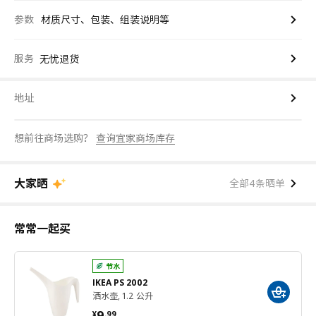
参数
材质尺寸、包装、组装说明等
服务
无忧退货
地址
想前往商场选购？
查询宜家商场库存
大家晒
全部4条晒单
常常一起买
节水
IKEA PS 2002
洒水壶, 1.2 公升
¥ 9.99
9
¥
.
99