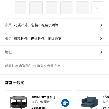
参数
材质尺寸、包装、组装说明等
服务
组装服务、设计服务、无忧退货
地址
想前往商场选购？
查询宜家商场库存
常常一起买
BORGEBY 伯格比
SÖ
茶几, 70 厘米
扶手
¥ 599.00
¥ 
599
2,
¥
.
00
¥