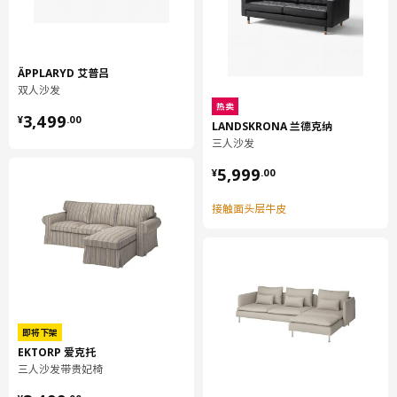
ÄPPLARYD 艾普吕
双人沙发
热卖
¥ 3499.00
3,499
¥
.
00
LANDSKRONA 兰德克纳
三人沙发
¥ 5999.00
5,999
¥
.
00
接触面头层牛皮
即将下架
EKTORP 爱克托
三人沙发带贵妃椅