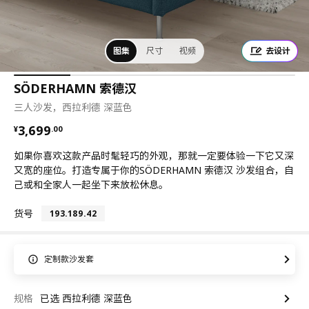
图集
尺寸
视频
去设计
SÖDERHAMN 索德汉
三人沙发，西拉利德 深蓝色
¥ 3699.00
3,699
¥
.
00
如果你喜欢这款产品时髦轻巧的外观，那就一定要体验一下它又深
又宽的座位。打造专属于你的SÖDERHAMN 索德汉 沙发组合，自
己或和全家人一起坐下来放松休息。
货号
193.189.42
定制款沙发套
规格
已选 西拉利德 深蓝色