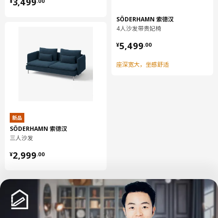
¥ 3499.00
3,499
¥
.
00
SÖDERHAMN 索德汉
4人沙发带贵妃椅
¥ 5499.00
5,499
¥
.
00
座深宽大，坐感舒适
新品
SÖDERHAMN 索德汉
三人沙发
¥ 2999.00
2,999
¥
.
00