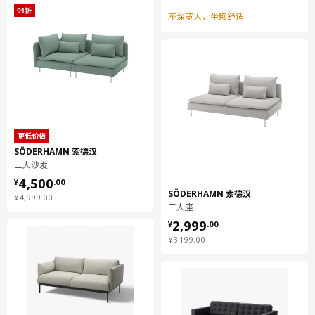
座深宽大，坐感舒适
更低价格
SÖDERHAMN 索德汉
三人沙发
¥ 4500.00
4,500
¥
.
00
SÖDERHAMN 索德汉
¥ 4999.00
¥
4,999
.
00
三人座
¥ 2999.00
2,999
¥
.
00
¥ 3199.00
¥
3,199
.
00