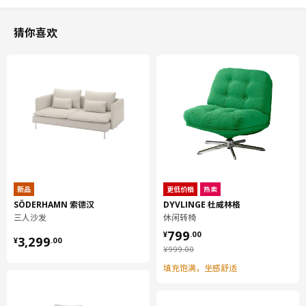
猜你喜欢
新品
更低价格
热卖
SÖDERHAMN 索德汉
DYVLINGE 杜威林格
三人沙发
休闲转椅
¥ 799.00
799
¥ 3299.00
¥
.
00
3,299
¥
.
00
¥ 999.00
¥
999
.
00
填充饱满，坐感舒适