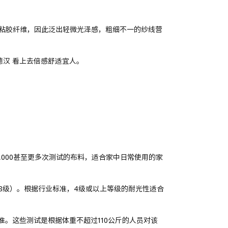
麻和粘胶纤维，因此泛出轻微光泽感，粗细不一的纱线营
德汉 看上去倍感舒适宜人。
5,000甚至更多次测试的布料，适合家中日常使用的家
8级）。根据行业标准，4级或以上等级的耐光性适合
。这些测试是根据体重不超过110公斤的人员对该