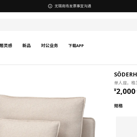
宜家在中国召回部分批次BÄSINGEN 巴辛根 淋浴椅
闭合叶
闭合叶
居灵感
新品
对公业务
下载APP
SÖDER
单人座，格
¥ 2000
2,000
¥
.
规格