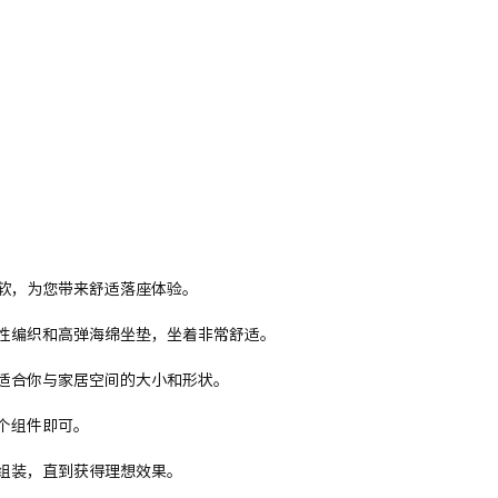
垫松软，为您带来舒适落座体验。
性编织和高弹海绵坐垫，坐着非常舒适。
适合你与家居空间的大小和形状。
个组件即可。
组装，直到获得理想效果。