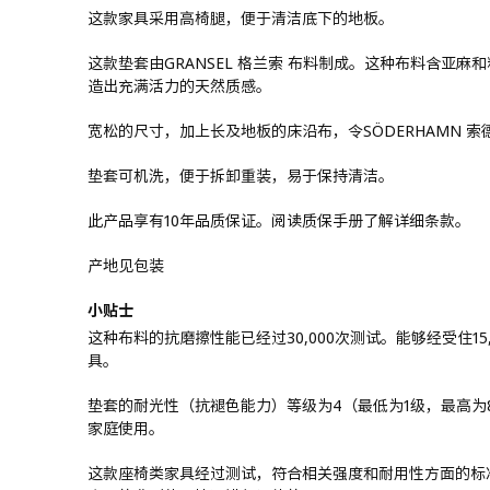
这款家具采用高椅腿，便于清洁底下的地板。
这款垫套由GRANSEL 格兰索 布料制成。这种布料含亚
造出充满活力的天然质感。
宽松的尺寸，加上长及地板的床沿布，令SÖDERHAMN 索
垫套可机洗，便于拆卸重装，易于保持清洁。
此产品享有10年品质保证。阅读质保手册了解详细条款。
产地见包装
小贴士
这种布料的抗磨擦性能已经过30,000次测试。能够经受住1
具。
垫套的耐光性（抗褪色能力）等级为4（最低为1级，最高为
家庭使用。
这款座椅类家具经过测试，符合相关强度和耐用性方面的标准