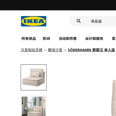
门，带缓慢关
食品盒
靠垫套
门，带缓慢关
所有商品
房间
活动和特惠
设计和服务
家
食品盒
沙发和扶手椅
模块沙发
SÖDERHAMN 索德汉 单人座