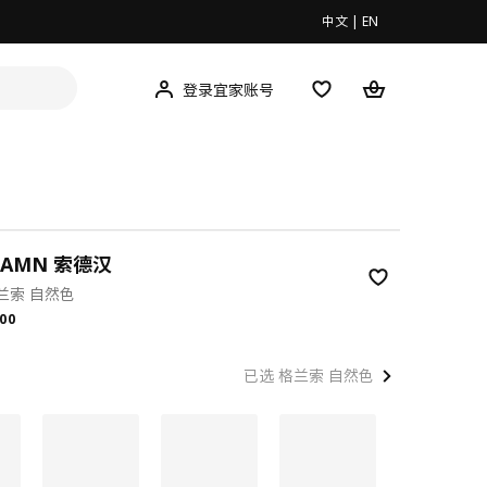
中文
|
EN
登录宜家账号
HAMN 索德汉
兰索 自然色
.00
00
已选 格兰索 自然色