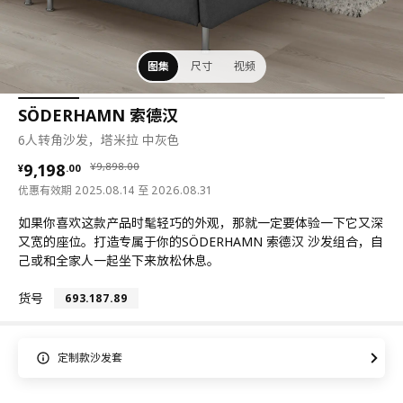
图集
尺寸
视频
SÖDERHAMN 索德汉
6人转角沙发，塔米拉 中灰色
¥ 9198.00
¥ 9898.00
9,198
¥
9,898
.
00
¥
.
00
优惠有效期 2025.08.14 至 2026.08.31
如果你喜欢这款产品时髦轻巧的外观，那就一定要体验一下它又深
又宽的座位。打造专属于你的SÖDERHAMN 索德汉 沙发组合，自
己或和全家人一起坐下来放松休息。
货号
693.187.89
定制款沙发套