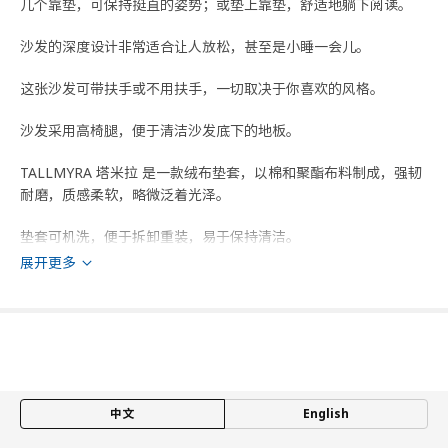
几个靠垫，可保持挺直的姿势；或垫上靠垫，舒适地躺下阅读。
沙发的深度设计非常适合让人放松，甚至是小睡一会儿。
这张沙发可带扶手或不用扶手，一切取决于你喜欢的风格。
沙发采用高椅腿，便于清洁沙发底下的地板。
TALLMYRA 塔米拉 是一款绒布垫套，以棉和聚酯布料制成，强韧
耐磨，质感柔软，略微泛着光泽。
垫套可机洗，便于拆卸重装，易于保持清洁。
展开更多
此产品享有10年品质保证。阅读质保手册了解详细条款。
产地见包装
小贴士
这款框架罩的耐光性为5级（防褪色性能），等级范围为1至8级。
根据行业标准，家居用品的耐光性应达到4级或更高。
中文
English