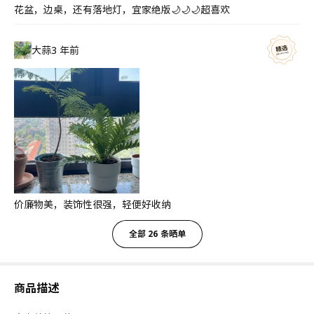
花盆，边桌，还有落地灯，宜家绝版🌙🌙🌙超喜欢
大蒜
3 年前
价廉物美，装饰性很强，轻便好收纳
全部 26 条晒单
商品描述