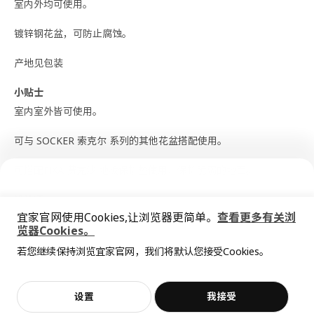
室内外均可使用。
镀锌钢花盆，可防止腐蚀。
产地见包装
小贴士
室内室外皆可使用。
可与 SOCKER 索克尔 系列的其他花盆搭配使用。
可搭配FIXA 费克沙 地板保护垫使用，保护脆弱的地面。
设计师
宜家官网使用Cookies,让浏览器更简单。
查看更多有关浏
Sarah Fager
览器Cookies。
全屋设计服务
商品尺寸和包装信息
若您继续保持浏览宜家官网，我们将默认您接受Cookies。
价格透明，设计专业，现货供应
抱歉，该商品在所选地区暂时缺货。
相似推荐
商品尺寸
加入购物袋
立即购买
设置
我接受
不，谢谢
立即预约
客服
收藏