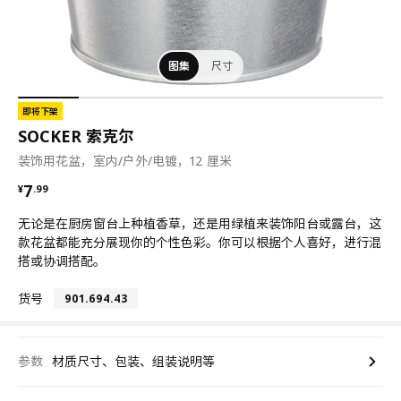
图集
尺寸
即将下架
SOCKER 索克尔
装饰用花盆，室内/户外/电镀，12 厘米
¥ 7.99
7
¥
.
99
无论是在厨房窗台上种植香草，还是用绿植来装饰阳台或露台，这
款花盆都能充分展现你的个性色彩。你可以根据个人喜好，进行混
搭或协调搭配。
货号
901.694.43
参数
材质尺寸、包装、组装说明等