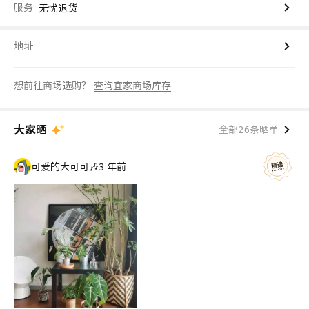
服务
无忧退货
地址
想前往商场选购？
查询宜家商场库存
大家晒
全部26条晒单
可爱的大可可🎶
3 年前