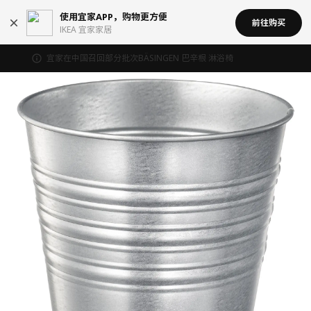
使用宜家APP，购物更方便
前往购买
IKEA 宜家家居
宜家在中国召回部分批次BÄSINGEN 巴辛根 淋浴椅