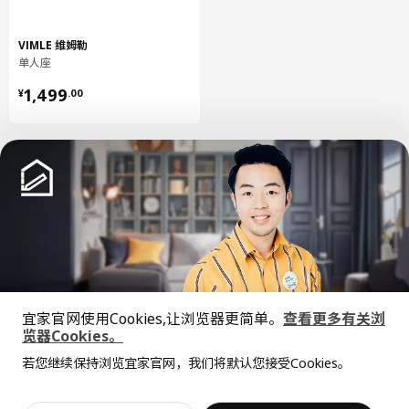
VIMLE 维姆勒
单人座
¥ 1499.00
1,499
¥
.
00
中文
English
宜家官网使用Cookies,让浏览器更简单。
查看更多有关浏
© Inter IKEA Systems B.V. 1999-2026
览器Cookies。
隐私政策
缺陷披露政策
使用条款
全屋设计服务
若您继续保持浏览宜家官网，我们将默认您接受Cookies。
上海工商
沪公网安备 31010402001069号
价格透明，设计专业，现货供应
抱歉，该商品在所选地区暂时缺货。
相似推荐
沪ICP 备17055232 号
宜家AI购物助手算法 网信算备310104755117001240013号