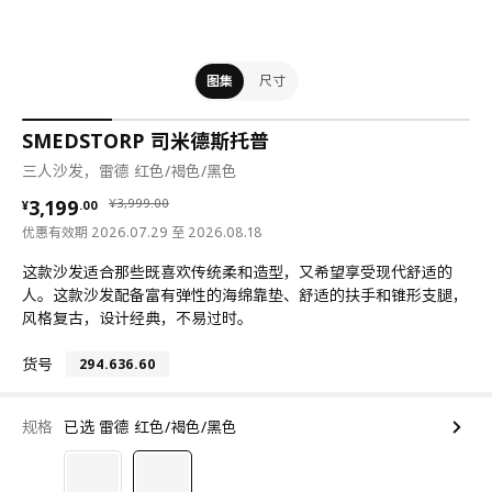
图集
尺寸
SMEDSTORP 司米德斯托普
三人沙发，雷德 红色/褐色/黑色
¥ 3199.00
¥ 3999.00
3,199
¥
3,999
.
00
¥
.
00
优惠有效期 2026.07.29 至 2026.08.18
这款沙发适合那些既喜欢传统柔和造型，又希望享受现代舒适的
人。这款沙发配备富有弹性的海绵靠垫、舒适的扶手和锥形支腿，
风格复古，设计经典，不易过时。
货号
294.636.60
规格
已选 雷德 红色/褐色/黑色