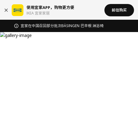
使用宜家APP，购物更方便
前往购买
IKEA 宜家家居
宜家在中国召回部分批次BÄSINGEN 巴辛根 淋浴椅