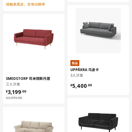
接触面真皮，双电动躺椅
新品
UPPÅKRA 乌波卡
3人沙发
SMEDSTORP 司米德斯托普
¥ 5400.00
三人沙发
5,400
¥
.
00
¥ 3199.00
3,199
¥
.
00
¥ 3999.00
¥
3,999
.
00