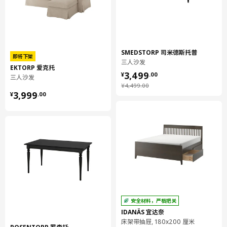
SMEDSTORP 司米德斯托普
即将下架
三人沙发
EKTORP 爱克托
¥ 3499.00
3,499
¥
.
00
三人沙发
¥ 4499.00
¥
4,499
.
00
¥ 3999.00
3,999
¥
.
00
安全材料，严格把关
IDANÄS 宜达奈
床架带抽屉, 180x200 厘米