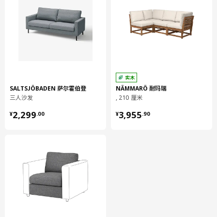
实木
SALTSJÖBADEN 萨尔霍伯登
NÄMMARÖ 耐玛瑞
三人沙发
, 210 厘米
¥ 2299.00
¥ 3955.90
2,299
3,955
¥
.
00
¥
.
90