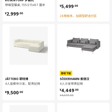
ROSENTORP 罗森托
¥ 5499.00
伸缩型餐桌, 155/215x87 厘米
5,499
¥
.
00
¥ 2999.00
2,999
¥
.
00
28根板条，加固型舒适分区
即将下架
JÄTTEBO 耶特博
SÖDERHAMN 索德汉
4人座模块沙发，配贵妃椅
4人沙发带贵妃椅
¥ 4449.00
4,449
¥ 9500.00
¥
.
00
9,500
¥
.
00
¥ 4699.00
¥
4,699
.
00