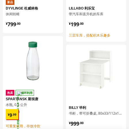
SMÅSTAD 斯玛斯塔
新品
DYVLINGE 杜威林格
LILLABO 利乐宝
盒
休闲转椅
带汽车和直升机的车库
404.341.43
¥ 799.00
¥ 199.00
799
199
¥
.
00
¥
.
00
高度
5 厘米
三层车库，搭配积木乐趣多
长度
94 厘米
净重
12.57 公斤
容量
25.1 公升
重量
13.46 公斤
宽度
50 厘米
包装数量
1
热卖
循环利用
SMÅSTAD 斯玛斯塔
SPARTANSK 斯坝唐
柜门
水瓶, 0.5 公升
BILLY 毕利
¥ 9.99
书柜，带可折叠桌, 80x33/112x106 厘米
104.341.68
9
¥
.
99
¥ 999.00
高度
4 厘米
999
¥
.
00
可重复使用，存放冷饮