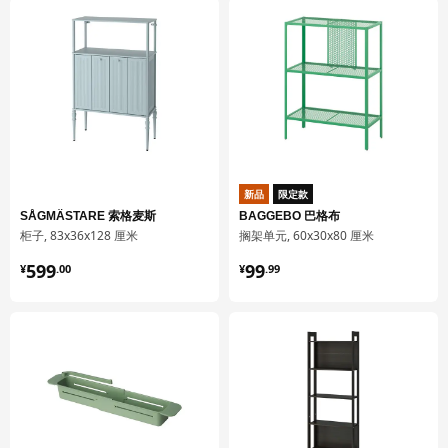
深度
57 厘米
高度
196 厘米
包装信息
此商品包含13个包装
HJÄLPA 耶勒帕
储物篮拉出式挂杆
新品
限定款
703.874.61
SÅGMÄSTARE 索格麦斯
BAGGEBO 巴格布
柜子, 83x36x128 厘米
搁架单元, 60x30x80 厘米
高度
6 厘米
¥ 599.00
¥ 99.99
599
99
¥
.
00
¥
.
99
长度
65 厘米
净重
0.42 公斤
容量
3.2 公升
重量
0.43 公斤
宽度
9 厘米
包装数量
1