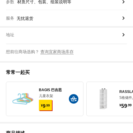
参数
材质尺寸、包装、组装说明等
服务
无忧退货
地址
想前往商场选购？
查询宜家商场库存
常常一起买
BAGIS 巴吉思
RASSL
儿童衣架
5格储件, 
¥ 9.99
¥ 5
59
9
¥
.
99
¥
.
99