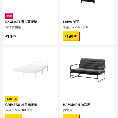
HJÄLPA 耶勒帕
搁板
热卖
SKOLÄST 斯古莱斯特
LAIVA 莱瓦
303.862.51
水槽置物架
书架, 62x165 厘米
高度
2 厘米
¥ 14.99
¥ 149.00
14
149
¥
.
99
¥
.
00
长度
57 厘米
净重
2.37 公斤
容量
6.0 公升
重量
2.40 公斤
宽度
53 厘米
包装数量
2
HJÄLPA 耶勒帕
即将下架
缓慢关闭合叶
GRIMSBU 格里姆斯布
HAMMARN 哈马恩
床架, 150x200 厘米
沙发床
103.869.83