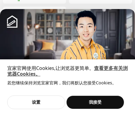
长度
96 厘米
净重
6.01 公斤
容量
10.1 公升
重量
6.36 公斤
宽度
30 厘米
包装数量
1
SMÅSTAD 斯玛斯塔
宜家官网使用Cookies,让浏览器更简单。
查看更多有关浏
拉出式储物单元
GREJSIMOJS 格雷希莫
览器Cookies。
全屋设计服务
附盖储物件
若您继续保持浏览宜家官网，我们将默认您接受Cookies。
304.369.63
价格透明，设计专业，现货供应
¥ 29.99
抱歉，该商品在所选地区暂时缺货。
相似推荐
29
¥
.
99
高度
7 厘米
长度
211 厘米
毛孩子的零食罐和工具箱
加入购物袋
立即购买
设置
我接受
不，谢谢
立即预约
客服
收藏
净重
25.14 公斤
容量
86.7 公升
重量
27.00 公斤