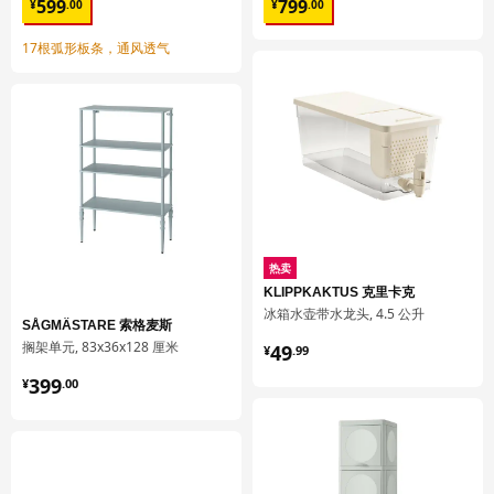
¥ 599.00
¥ 799.00
高度
3 厘米
599
799
¥
.
00
¥
.
00
长度
17 厘米
17根弧形板条，通风透气
净重
0.09 公斤
容量
0.7 公升
重量
0.10 公斤
宽度
17 厘米
包装数量
4
HJÄLPA 耶勒帕
热卖
KLIPPKAKTUS 克里卡克
篮筐
冰箱水壶带水龙头, 4.5 公升
SÅGMÄSTARE 索格麦斯
903.874.98
¥ 49.99
搁架单元, 83x36x128 厘米
49
¥
.
99
高度
16 厘米
¥ 399.00
399
¥
.
00
长度
54 厘米
净重
1.26 公斤
容量
42.7 公升