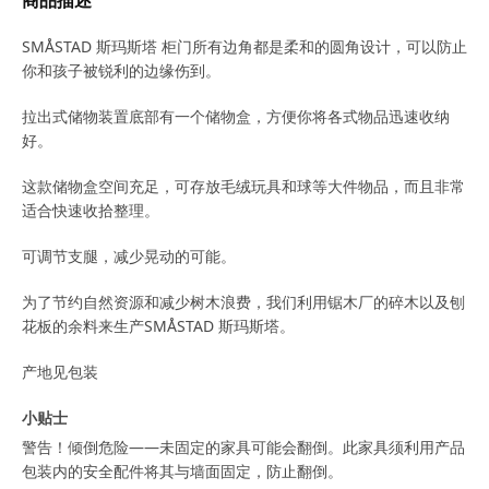
商品描述
SMÅSTAD 斯玛斯塔 柜门所有边角都是柔和的圆角设计，可以防止
你和孩子被锐利的边缘伤到。
拉出式储物装置底部有一个储物盒，方便你将各式物品迅速收纳
好。
这款储物盒空间充足，可存放毛绒玩具和球等大件物品，而且非常
适合快速收拾整理。
可调节支腿，减少晃动的可能。
为了节约自然资源和减少树木浪费，我们利用锯木厂的碎木以及刨
花板的余料来生产SMÅSTAD 斯玛斯塔。
产地见包装
小贴士
警告！倾倒危险——未固定的家具可能会翻倒。此家具须利用产品
包装内的安全配件将其与墙面固定，防止翻倒。