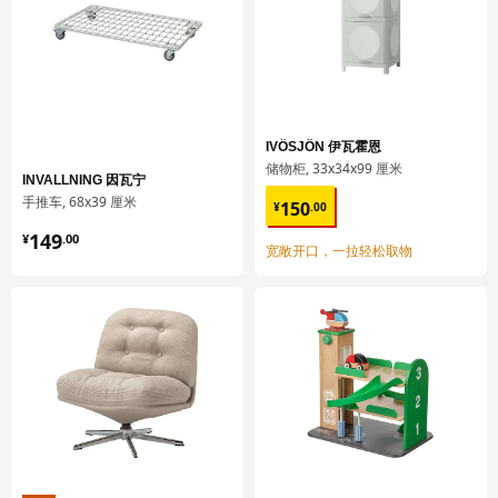
重量
1.29 公斤
宽度
51 厘米
包装数量
1
SMÅSTAD 斯玛斯塔
IVÖSJÖN 伊瓦霍恩
长凳
储物柜, 33x34x99 厘米
INVALLNING 因瓦宁
¥ 150.00
手推车, 68x39 厘米
404.335.44
150
¥
.
00
¥ 149.00
高度
7 厘米
149
¥
.
00
宽敞开口，一拉轻松取物
长度
95 厘米
净重
12.95 公斤
容量
36.0 公升
重量
14.10 公斤
宽度
59 厘米
包装数量
1