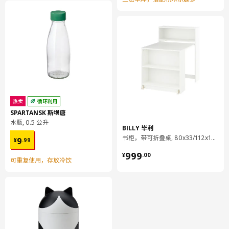
挂钩和夹子
904.369.79
高度
3 厘米
长度
16 厘米
净重
0.05 公斤
容量
0.6 公升
热卖
循环利用
重量
0.05 公斤
SPARTANSK 斯坝唐
宽度
12 厘米
水瓶, 0.5 公升
BILLY 毕利
包装数量
1
¥ 9.99
书柜，带可折叠桌, 80x33/112x106 厘米
9
¥
.
99
¥ 999.00
999
¥
.
00
可重复使用，存放冷饮
LÄTTHET 莱特赫特
桌腿，可调节
603.875.79
高度
3 厘米
长度
24 厘米