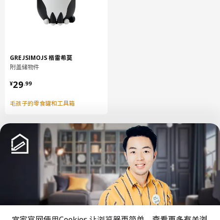
净重
0.20 公斤
容量
1.3 公升
重量
0.21 公斤
宽度
18 厘米
GREJSIMOJS 格雷希莫
附盖储物件
包装数量
1
¥ 29.99
29
¥
.
99
HJÄLPA 耶勒帕
毛孩子的零食罐和工具箱
搁板
303.862.46
高度
2 厘米
长度
56 厘米
净重
1.71 公斤
容量
4.3 公升
中文
English
重量
1.73 公斤
宽度
38 厘米
宜家官网使用Cookies,让浏览器更简单。
查看更多有关浏
© Inter IKEA Systems B.V. 1999-2026