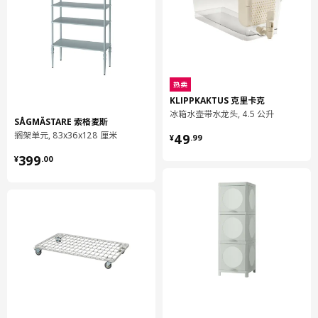
长度
61 厘米
净重
0.90 公斤
容量
1.5 公升
重量
0.96 公斤
热卖
宽度
15 厘米
KLIPPKAKTUS 克里卡克
冰箱水壶带水龙头, 4.5 公升
包装数量
2
SÅGMÄSTARE 索格麦斯
¥ 49.99
搁架单元, 83x36x128 厘米
49
¥
.
99
¥ 399.00
399
¥
.
00
SMÅSTAD 斯玛斯塔
抽屉前板
604.341.23
高度
2 厘米
长度
61 厘米
净重
1.85 公斤
容量
3.1 公升
重量
1.98 公斤