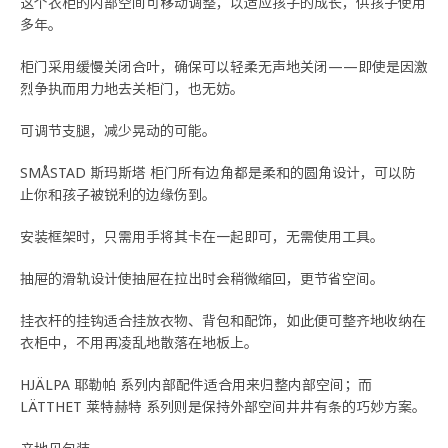
这个衣柜的内部空间可移动调整，以适应孩子的成长，供孩子使用
多年。
柜门采用缓慢关闭合叶，确保可以轻柔无声地关闭——即使是因激
烈争执而用力地去关柜门，也无妨。
可调节支腿，减少晃动的可能。
SMÅSTAD 斯玛斯塔 柜门所有边角都是柔和的圆角设计，可以防
止你和孩子被锐利的边缘伤到。
安装框架时，只需用手将其卡在一起即可，无需使用工具。
抽屉的滑轨设计使抽屉在拉出时会稍微缩回，更节省空间。
挂衣杆的挂钩适合挂放衣物、背包和配饰，如此便可整齐地收纳在
衣柜中，不用再凌乱地散落在地板上。
HJÄLPA 耶勒帕 系列内部配件适合用来归整内部空间；而
LÄTTHET 莱特赫特 系列则是保持外部空间井井有条的巧妙方案。