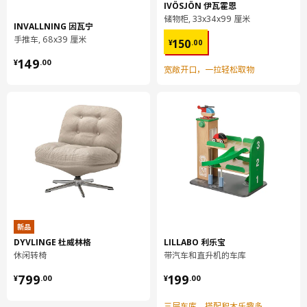
IVÖSJÖN 伊瓦霍恩
宽度
30 厘米
储物柜, 33x34x99 厘米
INVALLNING 因瓦宁
包装数量
2
¥ 150.00
手推车, 68x39 厘米
150
¥
.
00
¥ 149.00
149
¥
.
00
宽敞开口，一拉轻松取物
HJÄLPA 耶勒帕
缓慢关闭合叶
103.869.83
高度
3 厘米
长度
17 厘米
净重
0.09 公斤
容量
0.7 公升
重量
0.10 公斤
新品
宽度
17 厘米
DYVLINGE 杜威林格
LILLABO 利乐宝
休闲转椅
带汽车和直升机的车库
包装数量
4
¥ 799.00
¥ 199.00
799
199
¥
.
00
¥
.
00
LÄTTHET 莱特赫特
三层车库，搭配积木乐趣多