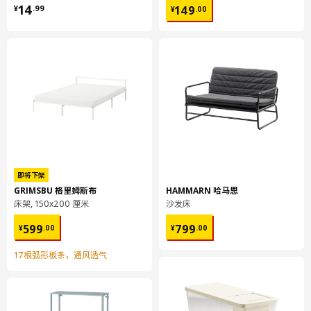
¥ 14.99
¥ 149.00
14
149
¥
.
99
¥
.
00
SMÅSTAD 斯玛斯塔
柜门
104.341.68
高度
4 厘米
长度
96 厘米
净重
6.01 公斤
容量
10.1 公升
重量
6.36 公斤
即将下架
宽度
30 厘米
GRIMSBU 格里姆斯布
HAMMARN 哈马恩
包装数量
1
床架, 150x200 厘米
沙发床
¥ 599.00
¥ 799.00
599
799
¥
.
00
¥
.
00
SMÅSTAD 斯玛斯塔
17根弧形板条，通风透气
抽屉前板
304.341.05
高度
2 厘米