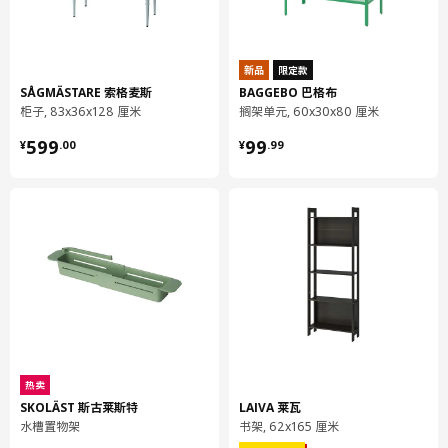
高度
181 厘米
宽度
60 厘米
包装信息
新品
限定款
SÅGMÄSTARE 索格麦斯
BAGGEBO 巴格布
此商品包含18个包装
柜子, 83x36x128 厘米
搁架单元, 60x30x80 厘米
¥ 599.00
¥ 99.99
PLATSA 普拉萨
599
99
¥
.
00
¥
.
99
框架
403.874.86
高度
7 厘米
长度
187 厘米
净重
16.68 公斤
容量
53.6 公升
重量
18.06 公斤
宽度
41 厘米
热卖
SKOLÄST 斯古莱斯特
LAIVA 莱瓦
包装数量
1
水槽置物架
书架, 62x165 厘米