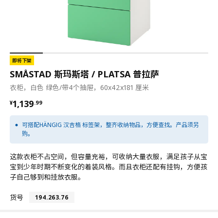
即将下架
SMÅSTAD 斯玛斯塔 / PLATSA 普拉萨
衣柜，白色 绿色/带4个抽屉，60x42x181 厘米
¥ 1139.99
1,139
¥
.
99
可搭配HÄNGIG 汉吉格 标签架，整齐收纳物品，方便查找。产品须另
购。
这款衣柜不占空间，但容量充裕，可收纳大量衣服，满足孩子从宝
宝到少年时期不断变化的着装风格。而且衣柜还配有挂钩，方便孩
子自己够到和挂放衣服。
货号
194.263.76