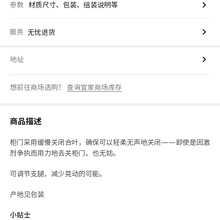
参数
材质尺寸、包装、组装说明等
服务
无忧退货
地址
想前往商场选购？
查询宜家商场库存
商品描述
柜门采用缓慢关闭合叶，确保可以轻柔无声地关闭——即使是因激
烈争执而用力地去关柜门，也无妨。
可调节支腿，减少晃动的可能。
产地见包装
小贴士