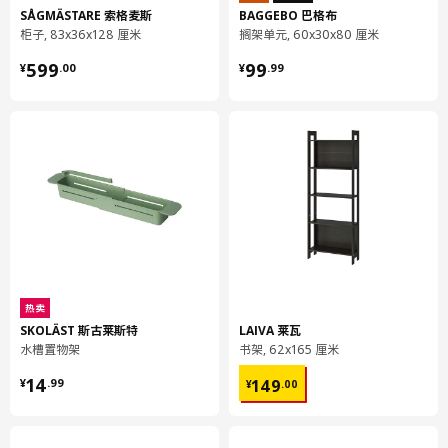
SÅGMÄSTARE 索格麦斯
BAGGEBO 巴格布
包装信息
柜子, 83x36x128 厘米
搁架单元, 60x30x80 厘米
¥ 599.00
¥ 99.99
此商品包含54个包装
599
99
¥
.
00
¥
.
99
PLATSA 普拉萨
框架
003.874.88
高度
7 厘米
长度
187 厘米
净重
21.33 公斤
容量
73.2 公升
重量
23.20 公斤
热卖
SKOLÄST 斯古莱斯特
LAIVA 莱瓦
宽度
56 厘米
水槽置物架
书架, 62x165 厘米
包装数量
2
¥ 14.99
¥ 149.00
14
149
¥
.
99
¥
.
00
SMÅSTAD 斯玛斯塔