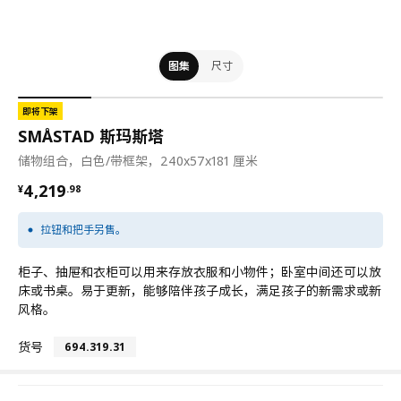
图集
尺寸
即将下架
SMÅSTAD 斯玛斯塔
储物组合，白色/带框架，240x57x181 厘米
¥ 4219.98
4,219
¥
.
98
拉钮和把手另售。
柜子、抽屉和衣柜可以用来存放衣服和小物件；卧室中间还可以放
床或书桌。易于更新，能够陪伴孩子成长，满足孩子的新需求或新
风格。
货号
694.319.31