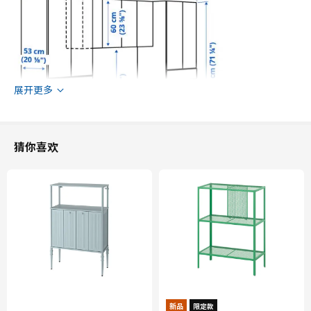
展开更多
猜你喜欢
深度
57 厘米
高度
181 厘米
宽度
240 厘米
新品
限定款