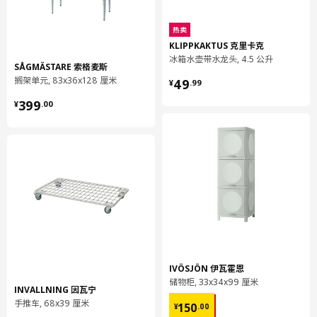
净重
3.93 公斤
容量
7.0 公升
热卖
KLIPPKAKTUS 克里卡克
重量
4.20 公斤
冰箱水壶带水龙头, 4.5 公升
SÅGMÄSTARE 索格麦斯
宽度
30 厘米
¥ 49.99
搁架单元, 83x36x128 厘米
49
¥
.
99
包装数量
2
¥ 399.00
399
¥
.
00
SMÅSTAD 斯玛斯塔
壁式储物装置
804.335.23
高度
9 厘米
长度
67 厘米
净重
5.45 公斤
容量
20.5 公升
IVÖSJÖN 伊瓦霍恩
储物柜, 33x34x99 厘米
重量
6.05 公斤
INVALLNING 因瓦宁
¥ 150.00
宽度
34 厘米
手推车, 68x39 厘米
150
¥
.
00