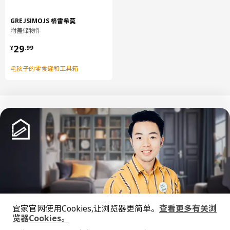
容量
10.7 公升
GREJSIMOJS 格雷希莫
重量
4.98 公斤
附盖储物件
宽度
55 厘米
¥ 29.99
29
¥
.
99
包装数量
4
毛孩子的零食罐和工具箱
KONSTRUERA 康斯图列拉
搁板
604.367.87
高度
2 厘米
长度
59 厘米
净重
1.23 公斤
中文
English
容量
3.6 公升
© Inter IKEA Systems B.V. 1999-2026
重量
1.26 公斤
隐私政策
缺陷披露政策
使用条款
宽度
28 厘米
宜家官网使用Cookies,让浏览器更简单。
查看更多有关浏
上海工商
沪公网安备 31010402001069号
览器Cookies。
包装数量
2
全屋设计服务
沪ICP 备17055232 号