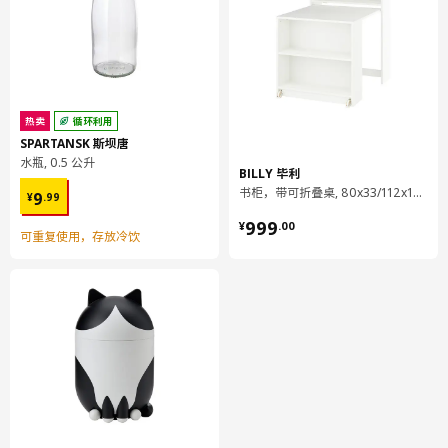
103.869.83
高度
3 厘米
长度
17 厘米
净重
0.09 公斤
热卖
循环利用
容量
0.7 公升
SPARTANSK 斯坝唐
重量
0.10 公斤
水瓶, 0.5 公升
BILLY 毕利
¥ 9.99
宽度
17 厘米
书柜，带可折叠桌, 80x33/112x106 厘米
9
¥
.
99
¥ 999.00
包装数量
16
999
¥
.
00
可重复使用，存放冷饮
KONSTRUERA 康斯图列拉
抽屉，无面板
104.367.75
高度
3 厘米
长度
58 厘米
净重
4.46 公斤