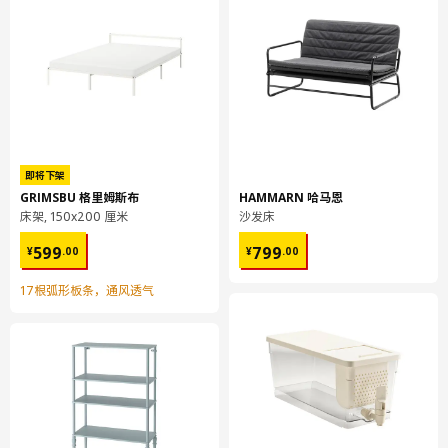
柜门
204.341.77
高度
4 厘米
长度
96 厘米
净重
4.15 公斤
容量
10.1 公升
即将下架
重量
4.50 公斤
GRIMSBU 格里姆斯布
HAMMARN 哈马恩
床架, 150x200 厘米
沙发床
宽度
30 厘米
¥ 599.00
¥ 799.00
包装数量
2
599
799
¥
.
00
¥
.
00
17根弧形板条，通风透气
SMÅSTAD 斯玛斯塔
柜门
204.342.24
高度
4 厘米
长度
66 厘米