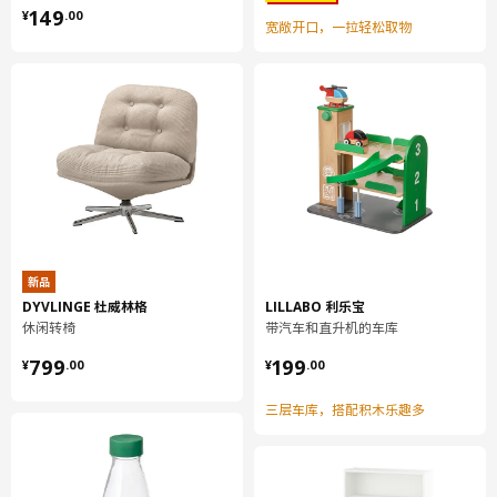
¥ 149.00
包装数量
2
149
¥
.
00
宽敞开口，一拉轻松取物
HJÄLPA 耶勒帕
搁板
303.862.51
高度
2 厘米
长度
57 厘米
净重
2.37 公斤
容量
6.0 公升
新品
DYVLINGE 杜威林格
LILLABO 利乐宝
重量
2.40 公斤
休闲转椅
带汽车和直升机的车库
宽度
53 厘米
¥ 799.00
¥ 199.00
799
199
¥
.
00
¥
.
00
包装数量
2
三层车库，搭配积木乐趣多
HJÄLPA 耶勒帕
缓慢关闭合叶