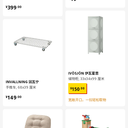
床板架
¥ 399.00
399
¥
.
00
002.787.24
高度
5 厘米
长度
80 厘米
净重
6.39 公斤
容量
9.6 公升
重量
6.40 公斤
宽度
24 厘米
包装数量
1
IVÖSJÖN 伊瓦霍恩
储物柜, 33x34x99 厘米
INVALLNING 因瓦宁
¥ 150.00
手推车, 68x39 厘米
150
¥
.
00
保养说明和环境和材料
¥ 149.00
149
¥
.
00
宽敞开口，一拉轻松取物
环境和材料
可加长床
纤维板, 丙烯酸漆
床头板