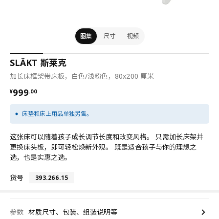
图集
尺寸
视频
SLÄKT 斯莱克
加长床框架带床板，白色/浅粉色，80x200 厘米
¥ 999.00
999
¥
.
00
床垫和床上用品单独另售。
这张床可以随着孩子成长调节长度和改变风格。 只需加长床架并
更换床头板，即可轻松焕新外观。 既是适合孩子与你的理想之
选，也是实惠之选。
货号
393.266.15
参数
材质尺寸、包装、组装说明等