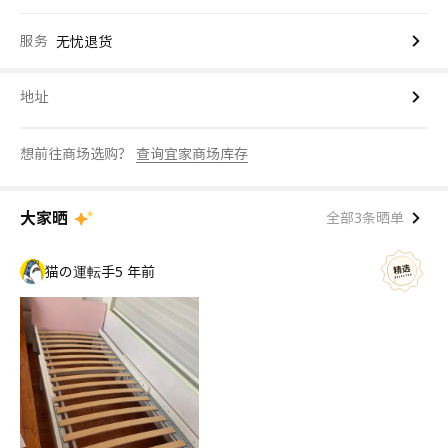
服务
无忧退货
地址
想前往商场选购？
查询宜家商场库存
大家晒
全部3条晒单
猫の運転手
5 年前