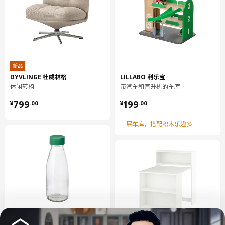
纤维板, 丙烯酸漆, 塑料封边
床板架
床板条:
胶合木料贴面, 树脂黏胶涂层
床板架
新品
丝带:
DYVLINGE 杜威林格
LILLABO 利乐宝
100 %聚酯纤维
休闲转椅
带汽车和直升机的车库
¥ 799.00
¥ 199.00
799
199
¥
.
00
¥
.
00
组装说明和文件
三层车库，搭配积木乐趣多
货号
组装手册
SLÄKT 斯莱克 可加长床
104.564.43
货号
相关文件
SLÄKT 斯莱克 可加长床
104.564.43
热卖
循环利用