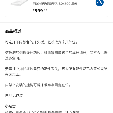
可加长床弹簧床垫, 80x200 厘米
¥ 599.00
599
¥
.
00
商品描述
可选择不同颜色的床头板，轻松改变床具外观。
这款床的侧板设计巧妙，既能够随着孩子的成长加长，又不会占据
过多空间。
无需担心加长床体需要的配件丢失，因为所有配件都已内置或安装
在床架上。
床架上安装的挂钩可将床板牢牢固定在位。
产地见包装
小贴士
价格中已包含 LURÖY 鲁瑞 板条床架，独立包装。