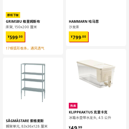
宽度
46 厘米
包装数量
1
即将下架
GRIMSBU 格里姆斯布
HAMMARN 哈马恩
床架, 150x200 厘米
沙发床
SLÄKT 斯莱克
¥ 599.00
¥ 799.00
599
799
床头板
¥
.
00
¥
.
00
004.564.72
17根弧形板条，通风透气
高度
3 厘米
长度
100 厘米
净重
6.57 公斤
容量
10.3 公升
重量
7.00 公斤
宽度
42 厘米
包装数量
1
热卖
KLIPPKAKTUS 克里卡克
冰箱水壶带水龙头, 4.5 公升
SÅGMÄSTARE 索格麦斯
LURÖY 鲁瑞
¥ 49.99
搁架单元, 83x36x128 厘米
49
¥
.
99