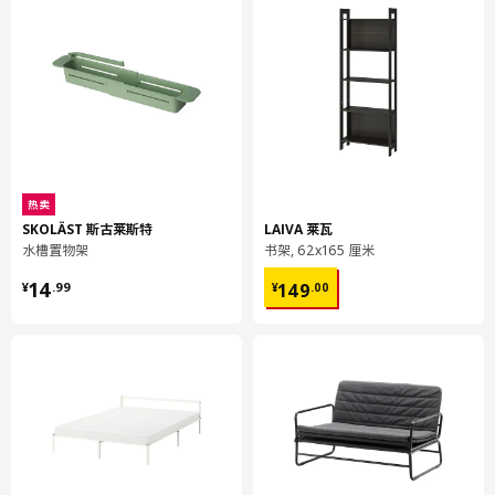
床头板高
71 厘米
最大可承重
100 公斤
床垫长
200 厘米
床垫宽
80 厘米
包装信息
此商品包含3个包装
热卖
SKOLÄST 斯古莱斯特
LAIVA 莱瓦
SLÄKT 斯莱克
水槽置物架
书架, 62x165 厘米
可加长床
¥ 14.99
¥ 149.00
14
149
¥
.
99
¥
.
00
104.564.43
高度
9 厘米
长度
145 厘米
净重
25.58 公斤
容量
61.2 公升
重量
27.54 公斤