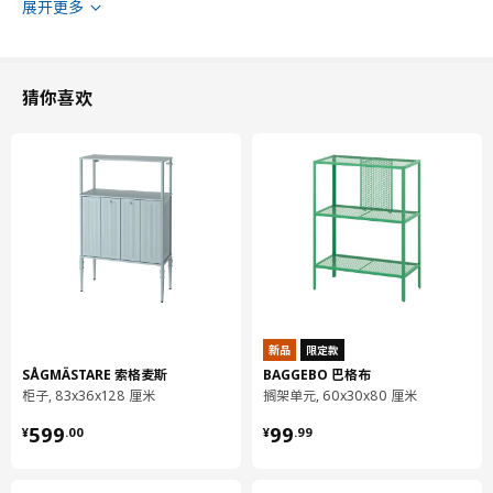
展开更多
猜你喜欢
新品
限定款
床底高度
22 厘米
SÅGMÄSTARE 索格麦斯
BAGGEBO 巴格布
最短
135 厘米
柜子, 83x36x128 厘米
搁架单元, 60x30x80 厘米
最长
205 厘米
¥ 599.00
¥ 99.99
599
99
¥
.
00
¥
.
99
宽度
91 厘米
床尾板高
45 厘米