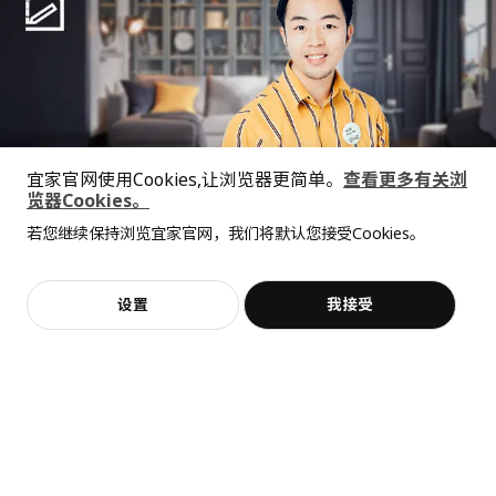
SPARTANSK 斯坝唐
水瓶, 0.5 公升
BILLY 毕利
¥ 9.99
书柜，带可折叠桌, 80x33/112x106 厘米
9
¥
.
99
¥ 999.00
999
¥
.
00
可重复使用，存放冷饮
宜家官网使用Cookies,让浏览器更简单。
查看更多有关浏
览器Cookies。
全屋设计服务
若您继续保持浏览宜家官网，我们将默认您接受Cookies。
价格透明，设计专业，现货供应
抱歉，该商品在所选地区暂时缺货。
相似推荐
加入购物袋
立即购买
设置
我接受
不，谢谢
立即预约
客服
收藏
GREJSIMOJS 格雷希莫
附盖储物件
¥ 29.99
29
¥
.
99