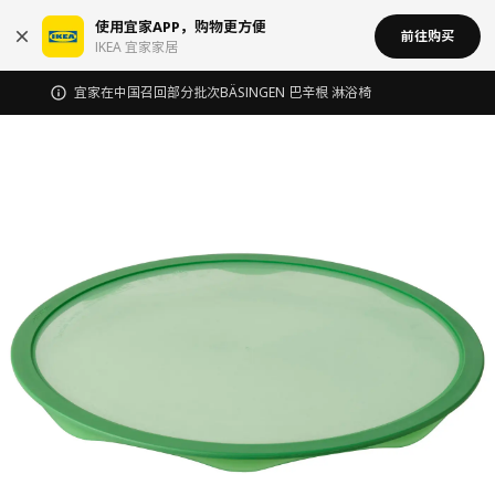
使用宜家APP，购物更方便
前往购买
IKEA 宜家家居
宜家在中国召回部分批次BÄSINGEN 巴辛根 淋浴椅