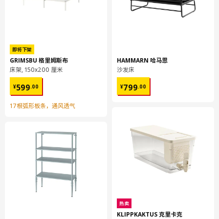
即将下架
GRIMSBU 格里姆斯布
HAMMARN 哈马恩
床架, 150x200 厘米
沙发床
¥ 599.00
¥ 799.00
599
799
¥
.
00
¥
.
00
17根弧形板条，通风透气
热卖
KLIPPKAKTUS 克里卡克