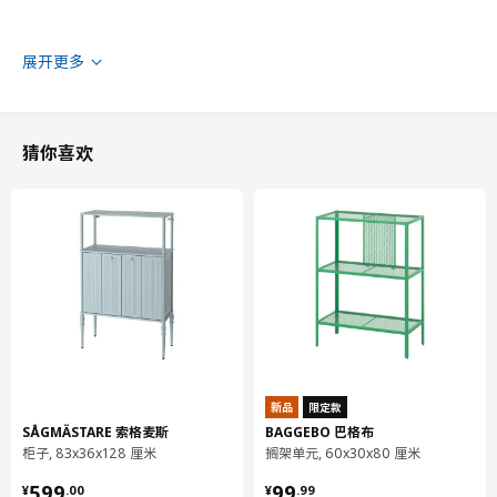
展开更多
猜你喜欢
新品
限定款
SÅGMÄSTARE 索格麦斯
BAGGEBO 巴格布
柜子, 83x36x128 厘米
搁架单元, 60x30x80 厘米
¥ 599.00
¥ 99.99
599
99
¥
.
00
¥
.
99