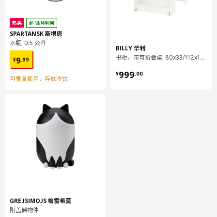
热卖
循环利用
SPARTANSK 斯坝唐
水瓶, 0.5 公升
BILLY 毕利
¥ 9.99
书柜，带可折叠桌, 80x33/112x106 厘米
9
¥
.
99
¥ 999.00
999
¥
.
00
可重复使用，存放冷饮
GREJSIMOJS 格雷希莫
附盖储物件