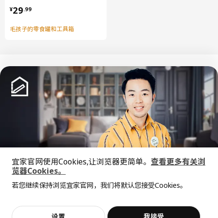
¥ 29.99
29
¥
.
99
毛孩子的零食罐和工具箱
中文
English
© Inter IKEA Systems B.V. 1999-2026
隐私政策
缺陷披露政策
使用条款
宜家官网使用Cookies,让浏览器更简单。
查看更多有关浏
上海工商
沪公网安备 31010402001069号
览器Cookies。
全屋设计服务
沪ICP 备17055232 号
若您继续保持浏览宜家官网，我们将默认您接受Cookies。
宜家AI购物助手算法 网信算备310104755117001240013号
价格透明，设计专业，现货供应
抱歉，该商品在所选地区暂时缺货。
相似推荐
宜家智能搜索生成合成算法 网信算备310104755117001250025号
Cookie设置
加入购物袋
立即购买
设置
我接受
不，谢谢
立即预约