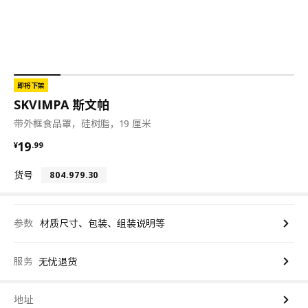
即将下架
SKVIMPA 斯文帕
带外框食品罩，硅树脂，19 厘米
¥ 19.99
19
¥
.
99
货号
804.979.30
参数
材质尺寸、包装、组装说明等
服务
无忧退货
地址