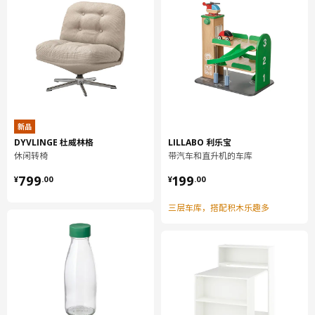
新品
DYVLINGE 杜威林格
LILLABO 利乐宝
休闲转椅
带汽车和直升机的车库
¥ 799.00
¥ 199.00
799
199
¥
.
00
¥
.
00
三层车库，搭配积木乐趣多