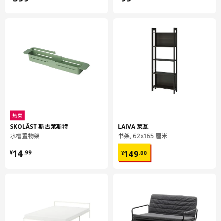
热卖
SKOLÄST 斯古莱斯特
LAIVA 莱瓦
水槽置物架
书架, 62x165 厘米
¥ 14.99
¥ 149.00
14
149
¥
.
99
¥
.
00