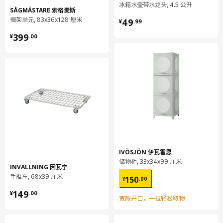
冰箱水壶带水龙头, 4.5 公升
SÅGMÄSTARE 索格麦斯
¥ 49.99
搁架单元, 83x36x128 厘米
49
¥
.
99
¥ 399.00
399
¥
.
00
IVÖSJÖN 伊瓦霍恩
储物柜, 33x34x99 厘米
INVALLNING 因瓦宁
¥ 150.00
手推车, 68x39 厘米
150
¥
.
00
¥ 149.00
149
¥
.
00
宽敞开口，一拉轻松取物