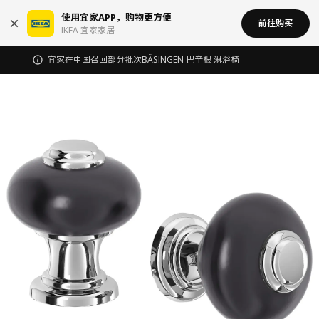
使用宜家APP，购物更方便
前往购买
IKEA 宜家家居
宜家在中国召回部分批次BÄSINGEN 巴辛根 淋浴椅