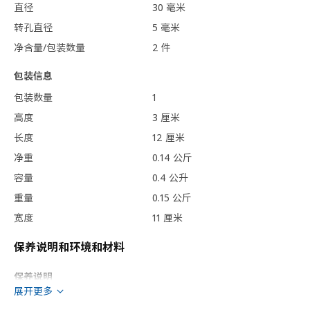
直径
30 毫米
转孔直径
5 毫米
净含量/包装数量
2 件
包装信息
包装数量
1
高度
3 厘米
长度
12 厘米
净重
0.14 公斤
容量
0.4 公升
重量
0.15 公斤
宽度
11 厘米
保养说明和环境和材料
保养说明
展开更多
用布块沾中性清洁剂充分擦洗