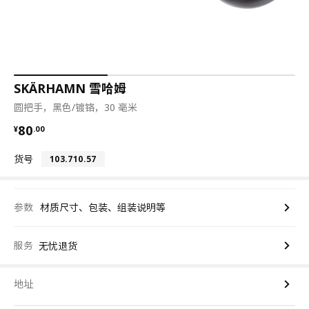
SKÄRHAMN 雪哈姆
圆把手，黑色/镀铬，30 毫米
¥ 80.00
80
¥
.
00
货号
103.710.57
参数
材质尺寸、包装、组装说明等
服务
无忧退货
地址