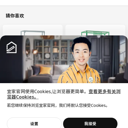
用干净布块擦干
猜你喜欢
环境和材料
主件:
锌, 镀铬
中间件:
锌, 环氧/聚酯粉末涂层
设计师理念
锌是一种金属元素，扎马克锌合金则是是锌、铝、镁和铜的混合
物。两者均是耐用材料，易于铸造成不同的形状。两者都具有出色
新品
限定款
的导热和导电性能。用锌或扎马克锌合金制成的物体通常会进行表
SÅGMÄSTARE 索格麦斯
BAGGEBO 巴格布
面处理，使其看起来类似金、黄铜或不锈钢等金属。锌和扎马克锌
宜家官网使用Cookies,让浏览器更简单。
查看更多有关浏
柜子, 83x36x128 厘米
搁架单元, 60x30x80 厘米
合金在回收并被打造为新的产品后都能保持原有的良好特性。
览器Cookies。
全屋设计服务
¥ 599.00
¥ 99.99
599
99
¥
.
00
¥
.
99
若您继续保持浏览宜家官网，我们将默认您接受Cookies。
价格透明，设计专业，现货供应
抱歉，该商品在所选地区暂时缺货。
相似推荐
加入购物袋
立即购买
设置
我接受
不，谢谢
立即预约
客服
收藏