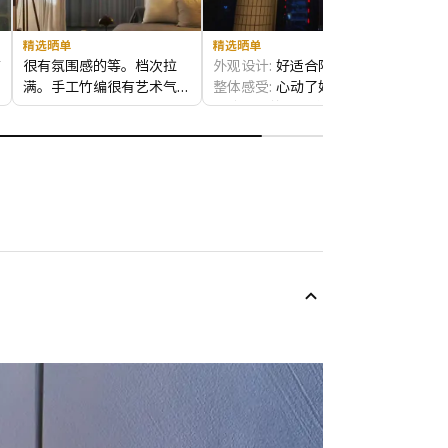
精选晒单
精选晒单
前
很有氛围感的等。档次拉
外观设计:
好适合阳台
挂
满。手工竹编很有艺术气
整体感受:
心动了好久 很喜
越
息，也有一种小清新的感
外观设计:
很有巧思，跟家
欢这个灯的设计 简约美 自
透
觉。跟家里的风格很搭配。
里的装修风格很适合。
然美 让老房阳台赏心悦目
去
配上宜家的迪淘格纯亚麻窗
整体感受:
很满意。提升幸
商品品质:
很不错
帘，很浪漫。
福感。
商品品质:
很有质感。安装
师傅都说这个灯的铜线用的
是非常好的铜线。