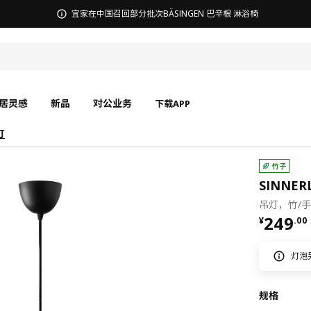
无锡商场发票事宜沟通
居灵感
新品
对公业务
下载APP
灯
竹子
SINNER
吊灯，竹/手
¥ 249.
249
¥
.
00
灯泡
规格