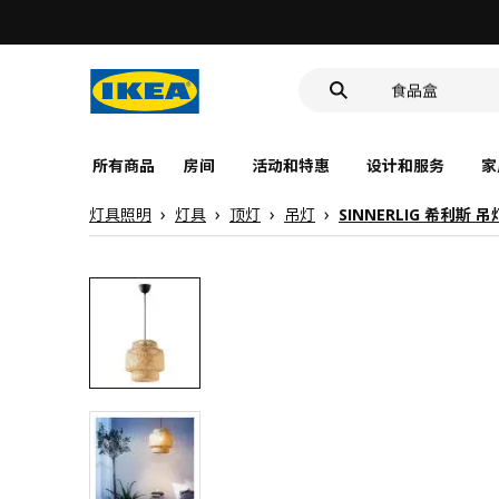
洗脸池
食品盒
靠垫套
洗脸池
食品盒
所有商品
房间
活动和特惠
设计和服务
家
灯具照明
灯具
顶灯
吊灯
SINNERLIG 希利斯 吊