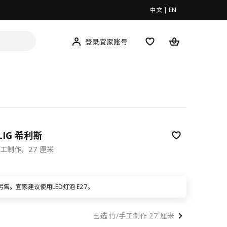
中文
|
EN
登录宜家账号
LIG 希利斯
工制作，27 厘米
00
另售。宜家建议使用LED灯泡 E27。
已选 竹/手工制作 27 厘米