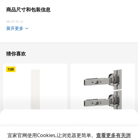
商品尺寸和包装信息
商品尺寸
展开更多
宽度
39.7 厘米
适用系统柜高度
140.0 厘米
适用系统柜宽度
40.0 厘米
猜你喜欢
高度
139.7 厘米
厚度
1.9 厘米
包装信息
包装数量
1
高度
2 厘米
长度
150 厘米
净重
6.85 公斤
大减价
热卖
容量
14.5 公升
SANNIDAL 桑尼达尔
UTRUSTA 乌斯塔
重量
7.45 公斤
宜家官网使用Cookies,让浏览器更简单。
查看更多有关浏
柜门, 40x180 厘米
厨房缓冲式合叶, 110 度