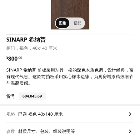
图集
搭配
SINARP 希纳普
柜门，褐色，40x140 厘米
¥ 800.00
800
¥
.
00
SINARP 希纳普 前板采用别具一格的深色木质色调，设计经典，富
有现代气息。这款前挡板采用实心橡木边缘，为厨房增添精致细节
与温馨质感。
货号
604.045.69
规格
已选 褐色 40x140 厘米
参数
材质尺寸、包装、组装说明等