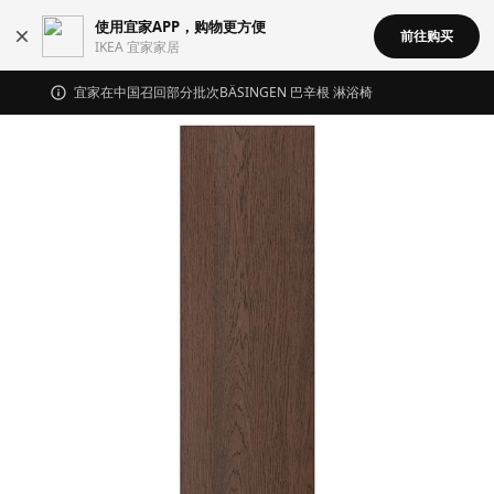
使用宜家APP，购物更方便
前往购买
IKEA 宜家家居
宜家在中国召回部分批次BÄSINGEN 巴辛根 淋浴椅