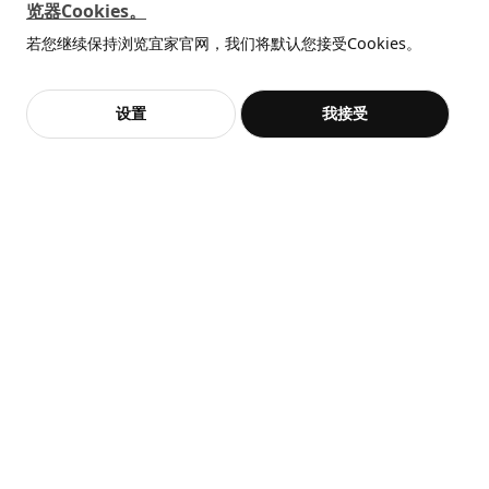
览器Cookies。
¥ 100.00
全屋设计服务
宽度
42 厘米
100
¥ 75.00
¥
.
00
75
¥
.
00
若您继续保持浏览宜家官网，我们将默认您接受Cookies。
¥ 140.00
¥
140
.
00
价格透明，设计专业，现货供应
抱歉，该商品在所选地区暂时缺货。
相似推荐
保养说明和环境和材料
一体式缓冲 25年质保
加入购物袋
立即购买
保养说明
设置
我接受
不，谢谢
立即预约
客服
收藏
用干净布块擦干
用柔软的抹布蘸水或不含研磨剂的中性清洁剂或肥皂擦拭干净。
环境和材料
主要件:
刨花板
热卖
正面/ 背面:
ELLOVEN 爱洛文
带抽屉显示器台座
橡木贴面, 着色漆, 着色清漆, 丙烯酸清漆
SINARP 希纳普
¥ 199.00
盖板, 62x220 厘米
199
¥
.
00
边:
¥ 800.00
实木, 着色漆, 着色清漆, 丙烯酸清漆
800
¥
.
00
组装说明和文件