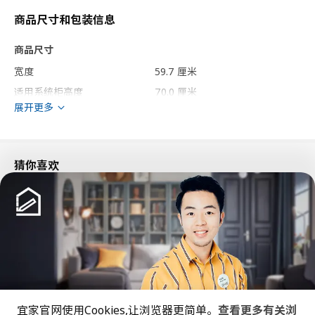
商品尺寸和包装信息
商品尺寸
宽度
59.7 厘米
适用系统柜高度
70.0 厘米
展开更多
适用系统柜宽度
60.0 厘米
高度
69.7 厘米
厚度
1.9 厘米
猜你喜欢
包装信息
包装数量
1
高度
2 厘米
长度
80 厘米
净重
5.25 公斤
容量
11.8 公升
重量
5.76 公斤
宜家官网使用Cookies,让浏览器更简单。
查看更多有关浏