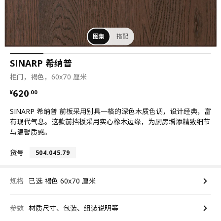
图集
搭配
SINARP 希纳普
柜门，褐色，60x70 厘米
¥ 620.00
620
¥
.
00
SINARP 希纳普 前板采用别具一格的深色木质色调，设计经典，富
有现代气息。这款前挡板采用实心橡木边缘，为厨房增添精致细节
与温馨质感。
货号
504.045.79
规格
已选 褐色 60x70 厘米
参数
材质尺寸、包装、组装说明等