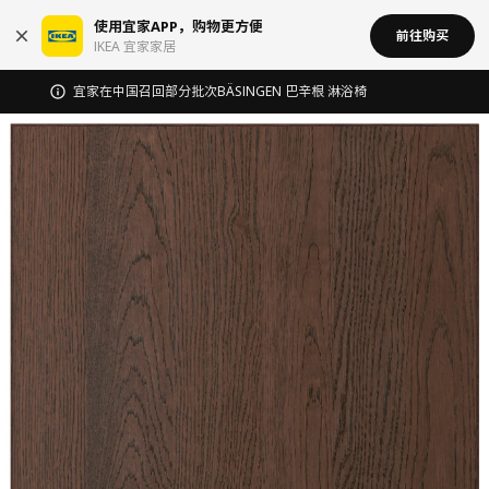
使用宜家APP，购物更方便
前往购买
IKEA 宜家家居
宜家在中国召回部分批次BÄSINGEN 巴辛根 淋浴椅