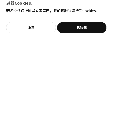
览器Cookies。
宽度
62 厘米
全屋设计服务
VEDDINGE 维丁格
VALLSTENA 瓦思迪纳
若您继续保持浏览宜家官网，我们将默认您接受Cookies。
价格透明，设计专业，现货供应
抱歉，该商品在所选地区暂时缺货。
相似推荐
保养说明和环境和材料
柜门, 60x70 厘米
柜门, 60x70 厘米
¥ 210.00
¥ 90.00
210
90
¥
.
00
¥
.
00
保养说明
加入购物袋
立即购买
设置
我接受
不，谢谢
立即预约
客服
收藏
用干净布块擦干
用柔软的抹布蘸水或不含研磨剂的中性清洁剂或肥皂擦拭干净。
环境和材料
主要件:
刨花板
正面/ 背面:
橡木贴面, 着色漆, 着色清漆, 丙烯酸清漆
更低价格
边:
VOXTORP 沃托普
LAPPVIKEN 拉维肯
实木, 着色漆, 着色清漆, 丙烯酸清漆
柜门, 20x80 厘米
柜门, 60x64 厘米
¥ 200.00
200
¥ 100.00
¥
.
00
100
¥
.
00
组装说明和文件
¥ 240.00
¥
240
.
00