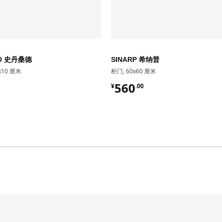
ND 史丹桑德
SINARP 希纳普
x10 厘米
柜门, 60x60 厘米
00
¥ 560.00
560
¥
.
00