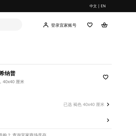
中文
|
EN
登录宜家账号
P 希纳普
40x40 厘米
00
已选 褐色 40x40 厘米
选购？
查询宜家商场库存