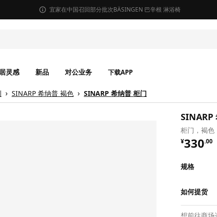
宜家在中国召回部分批次BÄSINGEN 巴辛根 淋浴椅
居灵感
新品
对公业务
下载APP
列
SINARP 希纳普 褐色
SINARP 希纳普 柜门
SINAR
柜门，褐色，
¥ 330.
330
¥
.
00
规格
如何提货
想前往商场