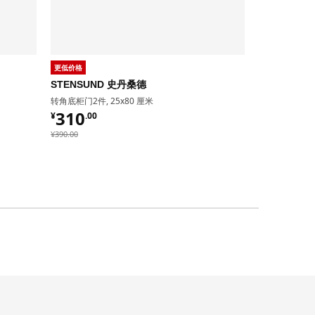
更低价格
STENSUND 史丹桑德
OXBERG 
转角底柜门2件, 25x80 厘米
玻璃柜门, 40x
¥ 310.00
310
¥
.
00
¥ 100.
100
¥
.
00
¥ 390.00
¥
390
.
00