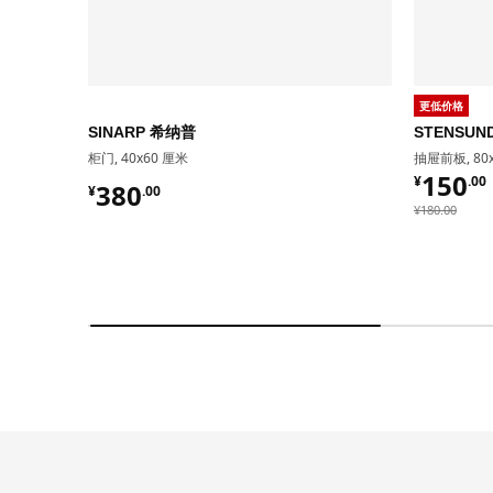
更低价格
SINARP 希纳普
STENSU
柜门, 40x60 厘米
抽屉前板, 80
¥ 150.
150
¥
.
00
¥ 380.00
380
¥
.
00
¥ 180.00
¥
180
.
00