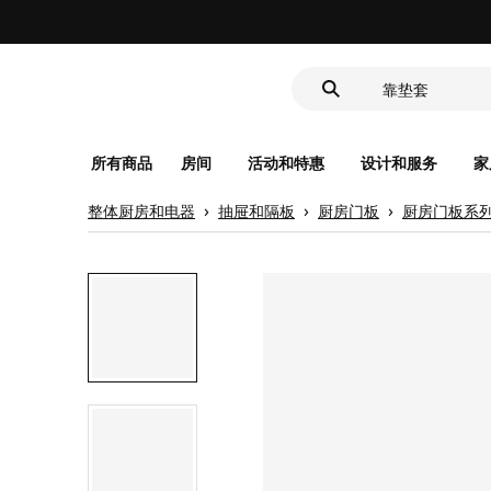
洗脸池
食品盒
靠垫套
洗脸池
食品盒
所有商品
房间
活动和特惠
设计和服务
家
整体厨房和电器
抽屉和隔板
厨房门板
厨房门板系