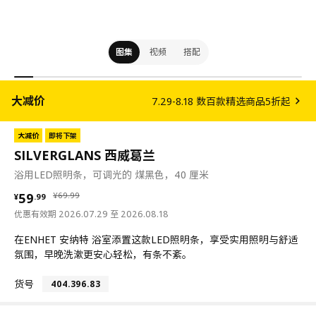
图集
视频
搭配
大减价
7.29-8.18 数百款精选商品5折起
大减价
即将下架
SILVERGLANS 西威葛兰
浴用LED照明条，可调光的 煤黑色，40 厘米
¥ 59.99
¥ 69.99
59
¥
69
.
99
¥
.
99
优惠有效期 2026.07.29 至 2026.08.18
在ENHET 安纳特 浴室添置这款LED照明条，享受实用照明与舒适
氛围，早晚洗漱更安心轻松，有条不紊。
货号
404.396.83