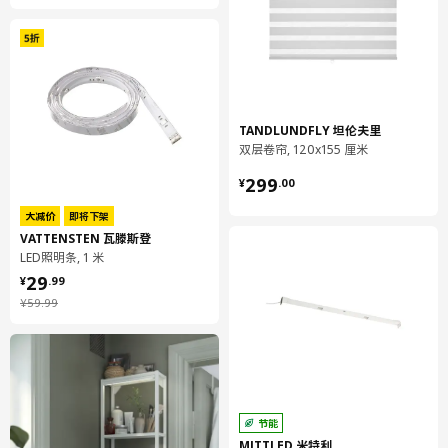
TANDLUNDFLY 坦伦夫里
双层卷帘, 120x155 厘米
¥ 299.00
299
¥
.
00
大减价
即将下架
VATTENSTEN 瓦滕斯登
LED照明条, 1 米
¥ 29.99
29
¥
.
99
¥ 59.99
¥
59
.
99
节能
MITTLED 米特利