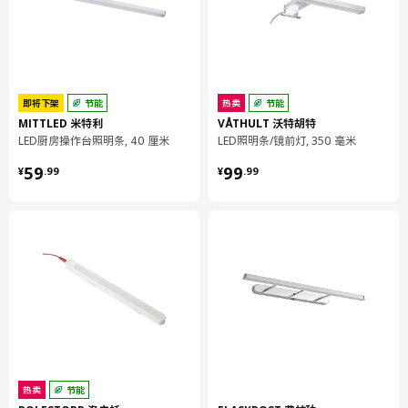
高度
1.8 厘米
线长
2.0 米
功率
3.4 瓦特
净含量/包装数量
1 件
即将下架
节能
热卖
节能
包装信息
MITTLED 米特利
VÅTHULT 沃特胡特
LED厨房操作台照明条, 40 厘米
LED照明条/镜前灯, 350 毫米
包装数量
1
¥ 59.99
¥ 99.99
59
99
高度
3 厘米
¥
.
99
¥
.
99
长度
37 厘米
净重
0.24 公斤
容量
0.7 公升
重量
0.33 公斤
宽度
7 厘米
保养说明和环境和材料
保养说明
热卖
节能