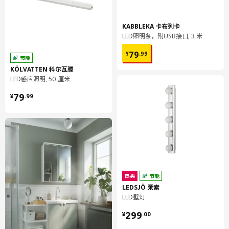
KABBLEKA 卡布列卡
LED照明条，附USB接口, 3 米
¥ 79.99
79
¥
.
99
节能
KÖLVATTEN 科尔瓦滕
LED感应照明, 50 厘米
¥ 79.99
79
¥
.
99
热卖
节能
LEDSJÖ 莱索
LED壁灯
¥ 299.00
299
¥
.
00