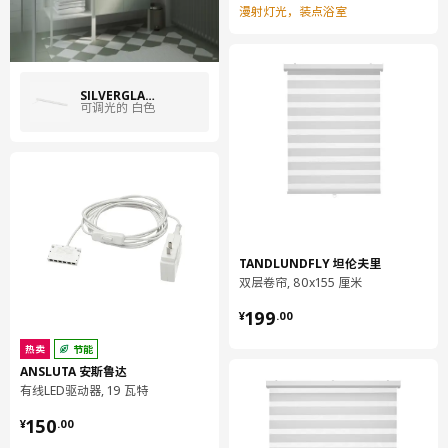
漫射灯光，装点浴室
SILVERGLANS 西威葛兰
可调光的 白色
TANDLUNDFLY 坦伦夫里
双层卷帘, 80x155 厘米
¥ 199.00
199
¥
.
00
热卖
节能
ANSLUTA 安斯鲁达
有线LED驱动器, 19 瓦特
¥ 150.00
150
¥
.
00