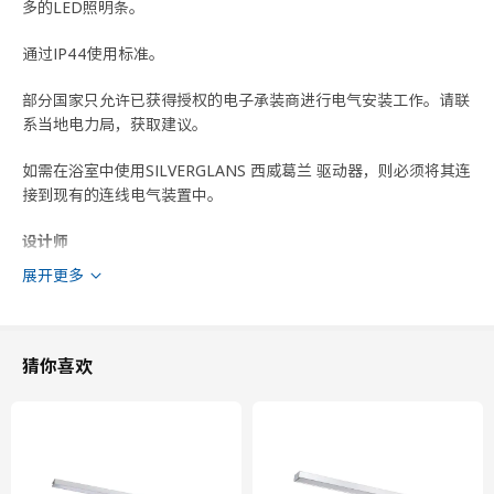
多的LED照明条。
通过IP44使用标准。
部分国家只允许已获得授权的电子承装商进行电气安装工作。请联
系当地电力局，获取建议。
如需在浴室中使用SILVERGLANS 西威葛兰 驱动器，则必须将其连
接到现有的连线电气装置中。
设计师
IKEA of Sweden
展开更多
商品尺寸和包装信息
猜你喜欢
商品尺寸
光通量
220 流明
长度
40 厘米
宽度
1.8 厘米