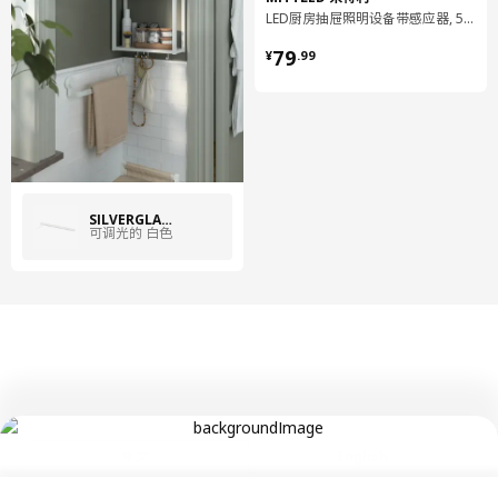
LED厨房抽屉照明设备带感应器, 56 厘米
¥ 79.99
79
¥
.
99
SILVERGLANS 西威葛兰
可调光的 白色
中文
English