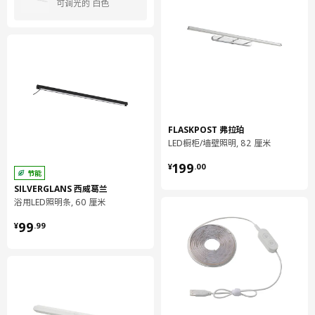
可调光的 白色
FLASKPOST 弗拉珀
LED橱柜/墙壁照明, 82 厘米
¥ 199.00
199
¥
.
00
节能
SILVERGLANS 西威葛兰
浴用LED照明条, 60 厘米
¥ 99.99
99
¥
.
99