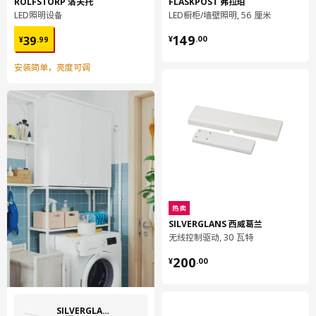
ROLFSTORP 洛夫托
FLASKPOST 弗拉珀
用干布块擦净。
LED照明设备
LED橱柜/墙壁照明, 56 厘米
¥ 39.99
¥ 149.00
环境和材料
149
39
¥
.
00
¥
.
99
灯室:
安装简单，亮度可调
铝, 粉末涂层
漫射器:
聚碳酸酯塑料
托架:
ABS塑料（至少20%回收材料）
组装说明和文件
热卖
货号
组装手册
SILVERGLANS 西威葛兰
SILVERGLANS 西威葛兰 浴用LED照明
404.396.83
无线控制驱动, 30 瓦特
条
¥ 200.00
200
¥
.
00
SILVERGLANS 西威葛兰