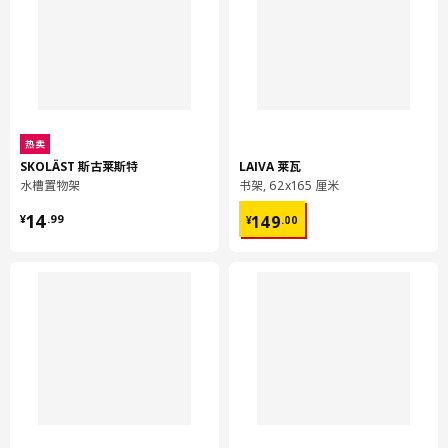
热卖
SKOLÄST 斯古莱斯特
LAIVA 莱瓦
水槽置物架
书架, 62x165 厘米
¥ 14.99
¥ 149.00
14
149
¥
.
99
¥
.
00