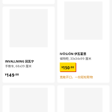
IVÖSJÖN 伊瓦霍恩
储物柜, 33x34x99 厘米
INVALLNING 因瓦宁
¥ 150.00
手推车, 68x39 厘米
150
¥
.
00
¥ 149.00
149
¥
.
00
宽敞开口，一拉轻松取物