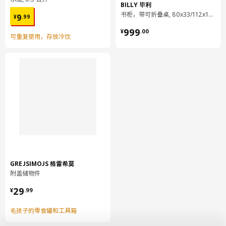
BILLY 毕利
¥ 9.99
书柜，带可折叠桌, 80x33/112x106 厘米
9
¥
.
99
¥ 999.00
999
¥
.
00
可重复使用，存放冷饮
GREJSIMOJS 格雷希莫
附盖储物件
¥ 29.99
29
¥
.
99
毛孩子的零食罐和工具箱