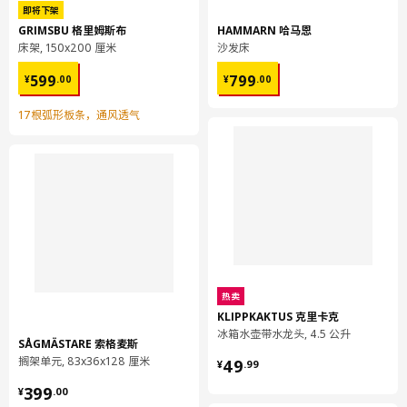
即将下架
GRIMSBU 格里姆斯布
HAMMARN 哈马恩
床架, 150x200 厘米
沙发床
¥ 599.00
¥ 799.00
599
799
¥
.
00
¥
.
00
17根弧形板条，通风透气
热卖
KLIPPKAKTUS 克里卡克
冰箱水壶带水龙头, 4.5 公升
SÅGMÄSTARE 索格麦斯
¥ 49.99
搁架单元, 83x36x128 厘米
49
¥
.
99
¥ 399.00
399
¥
.
00