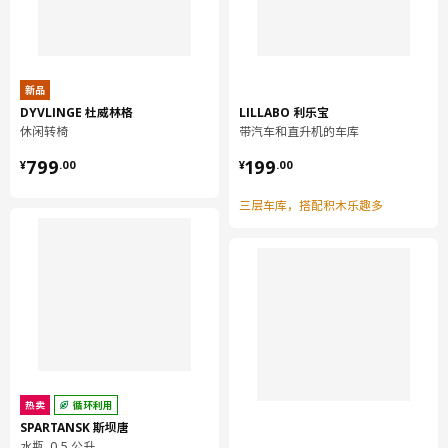
新品
DYVLINGE 杜威林格
LILLABO 利乐宝
休闲转椅
带汽车和直升机的车库
¥ 799.00
¥ 199.00
799
199
¥
.
00
¥
.
00
三层车库，搭配积木乐趣多
热卖
循环利用
SPARTANSK 斯坝唐
水瓶, 0.5 公升