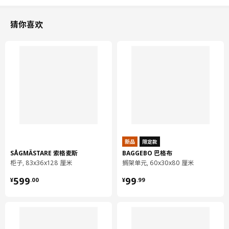
猜你喜欢
新品
限定款
SÅGMÄSTARE 索格麦斯
BAGGEBO 巴格布
柜子, 83x36x128 厘米
搁架单元, 60x30x80 厘米
¥ 599.00
¥ 99.99
599
99
¥
.
00
¥
.
99