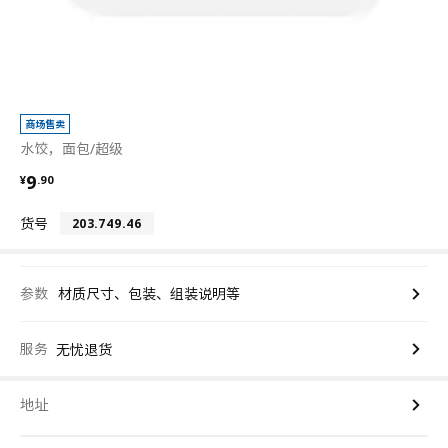
商场售卖
水饺，面包/超级
¥ 9.90
9
¥
.
90
货号
203.749.46
参数
材质尺寸、包装、组装说明等
服务
无忧退货
地址