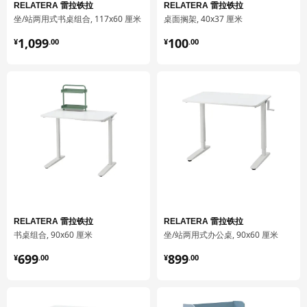
净重
1.68 公斤
RELATERA 雷拉铁拉
RELATERA 雷拉铁拉
坐/站两用式书桌组合, 117x60 厘米
桌面搁架, 40x37 厘米
容量
4.5 公升
¥ 1099.00
¥ 100.00
1,099
100
¥
.
00
¥
.
00
重量
1.89 公斤
宽度
17 厘米
包装数量
1
RELATERA 雷拉铁拉
手机/平板电脑支架
805.590.08
高度
4 厘米
长度
17 厘米
RELATERA 雷拉铁拉
RELATERA 雷拉铁拉
净重
0.49 公斤
书桌组合, 90x60 厘米
坐/站两用式办公桌, 90x60 厘米
容量
1.0 公升
¥ 699.00
¥ 899.00
699
899
¥
.
00
¥
.
00
重量
0.60 公斤
宽度
15 厘米