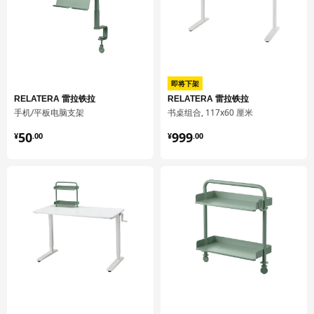
桌面底架
405.406.19
高度
7 厘米
长度
71 厘米
即将下架
净重
11.85 公斤
RELATERA 雷拉铁拉
RELATERA 雷拉铁拉
容量
14.3 公升
手机/平板电脑支架
书桌组合, 117x60 厘米
重量
12.33 公斤
¥ 50.00
¥ 999.00
50
999
¥
.
00
¥
.
00
宽度
30 厘米
包装数量
1
RELATERA 雷拉铁拉
桌面搁架
005.590.07
高度
7 厘米
长度
40 厘米