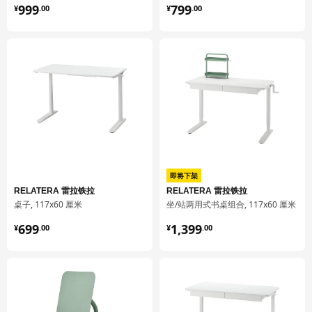
¥ 999.00
¥ 799.00
999
799
¥
.
00
¥
.
00
包装信息
此商品包含4个包装
RELATERA 雷拉铁拉
桌面
105.402.96
高度
2 厘米
长度
123 厘米
净重
8.52 公斤
即将下架
容量
19.0 公升
RELATERA 雷拉铁拉
RELATERA 雷拉铁拉
桌子, 117x60 厘米
坐/站两用式书桌组合, 117x60 厘米
重量
9.40 公斤
¥ 699.00
¥ 1399.00
699
1,399
¥
.
00
¥
.
00
宽度
65 厘米
包装数量
1
RELATERA 雷拉铁拉