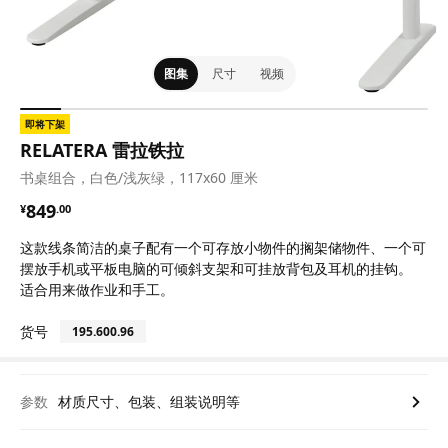
图集
尺寸
视频
即将下架
RELATERA 雷拉铁拉
书桌组合，白色/浅灰绿，117x60 厘米
¥ 849.00
849
¥
.
00
这款线条简洁的桌子配有一个可存放小物件的搁架储物件、一个可
摆放手机或平板电脑的可倾斜支架和可挂放背包及耳机的挂钩。
适合用来做作业和手工。
货号
195.600.96
参数
材质尺寸、包装、组装说明等