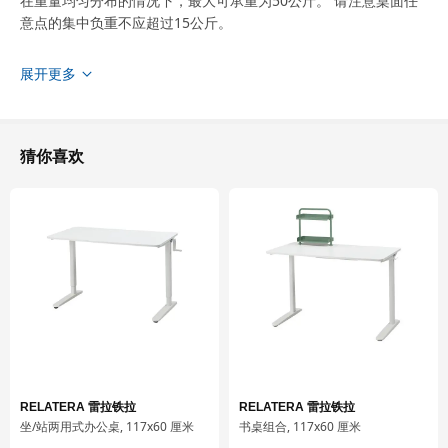
在重量均匀分布的情况下，最大可承重为50公斤。 请注意桌面任
意点的集中负重不应超过15公斤。
可搭配你喜欢的任何RELATERA 雷拉铁拉 配件，增添更多功能和
展开更多
储物空间。
桌面用塑制防尘罩已包含在底架中。
猜你喜欢
商品尺寸和包装信息
商品尺寸
宽度
118 厘米
深度
60 厘米
高度
75 厘米
桌面宽度
117 厘米
桌面深度
60 厘米
最大可承重
50 公斤
RELATERA 雷拉铁拉
RELATERA 雷拉铁拉
坐/站两用式办公桌, 117x60 厘米
书桌组合, 117x60 厘米
挂钩最大可承重
5 公斤