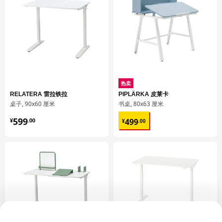
包装数量
1
保养说明和环境和材料
保养说明
用湿布块擦净
用干净布块擦干
热卖
RELATERA 雷拉铁拉
PIPLÄRKA 皮莱卡
用干净布块擦干
桌子, 90x60 厘米
书桌, 80x63 厘米
¥ 599.00
¥ 499.00
599
499
¥
.
00
¥
.
00
环境和材料
桌面
刨花板, 密胺贴膜, 塑料封边, 塑料封边
桌面底架
钢, 环氧粉末涂层
桌面搁架
管框架/ 搁板/ 垫圈/ 挂钩:
钢, 环氧/聚酯粉末涂层