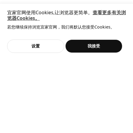
桌面搁架
即将下架
热卖
人体工学
宜家官网使用Cookies,让浏览器更简单。
查看更多有关浏
螺母:
RELATERA 雷拉铁拉
BOLLSIDAN 波席当
览器Cookies。
钢
全屋设计服务
书桌组合, 117x60 厘米
坐/站两用式办公桌, 120x70 厘米
若您继续保持浏览宜家官网，我们将默认您接受Cookies。
价格透明，设计专业，现货供应
手机/平板电脑支架
¥ 879.00
¥ 1399.00
抱歉，该商品在所选地区暂时缺货。
相似推荐
879
1,399
¥
.
00
¥
.
00
弹性接头:
钢, 钢, 合成橡胶, 电镀
电动升降，稳定不易晃
加入购物袋
立即购买
设置
我接受
不，谢谢
立即预约
客服
收藏
手机/平板电脑支架
台架/ 架杆:
钢, 环氧/聚酯粉末涂层
手机/平板电脑支架
螺母:
钢
组装说明和文件
TROTTEN 特罗滕
货号
组装手册
桌面, 140x80 厘米
RELATERA 雷拉铁拉 桌面底架
405.406.19
¥ 399.00
399
¥
.
00
RELATERA 雷拉铁拉 桌面搁架
005.590.07