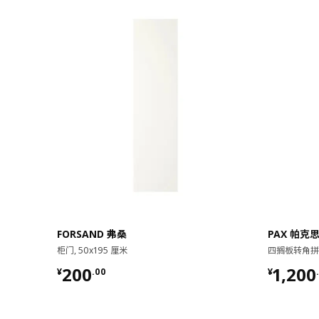
FORSAND 弗桑
PAX 帕克
柜门, 50x195 厘米
四搁板转角拼接件
¥ 200.00
¥ 1200
200
1,200
¥
.
00
¥
.