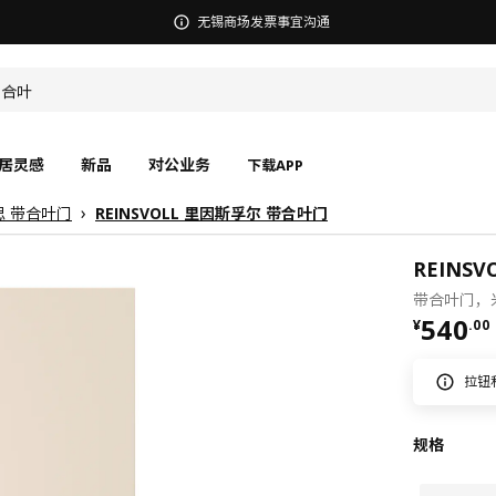
宜家在中国召回部分批次BÄSINGEN 巴辛根 淋浴椅
闭合叶
居灵感
新品
对公业务
下载APP
思 带合叶门
REINSVOLL 里因斯孚尔 带合叶门
REINS
带合叶门，米
¥ 540.
540
¥
.
00
拉钮
规格