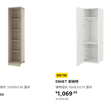
即将下架
思
ENHET 安纳特
, 53x58x236 厘米
储物组合, 60x62x210 厘米
¥ 1069.00
1,069
¥
.
00
.00
00
¥ 1669.00
¥
1,669
.
00