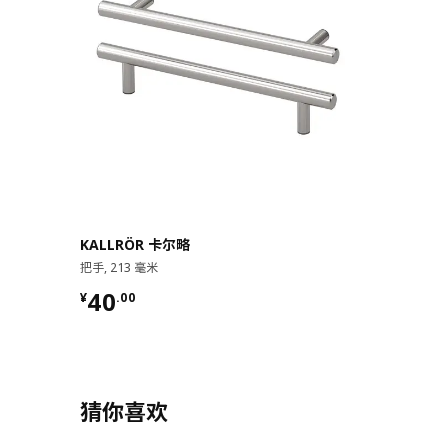
KALLRÖR 卡尔略
把手, 213 毫米
¥ 40.00
40
¥
.
00
猜你喜欢