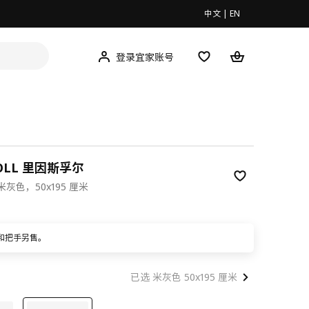
中文
|
EN
登录宜家账号
VOLL 里因斯孚尔
灰色，50x195 厘米
00
和把手另售。
已选 米灰色 50x195 厘米