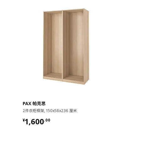
玻璃不添加铅
PAX 帕克思
TYSSEDAL
2件衣柜框架, 150x58x236 厘米
衣柜, 88x58x
¥ 1600.00
¥ 2499
1,600
2,499
¥
.
00
¥
.