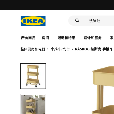
食品盒
靠垫套
洗脸池
食品盒
所有商品
房间
活动和特惠
设计和服务
家
整体厨房和电器
小推车/岛台
RÅSKOG 拉斯克 手推车