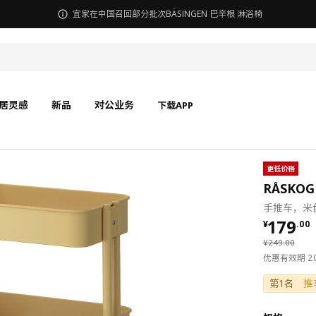
宜家在中国召回部分批次BÄSINGEN 巴辛根 淋浴椅
居灵感
新品
对公业务
下载APP
更低价格
RÅSKO
手推车，米色
¥ 179.
179
¥
.
00
¥ 249.00
¥
249
.
00
优惠有效期 2025
第1名
推