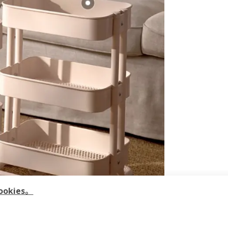
kies。