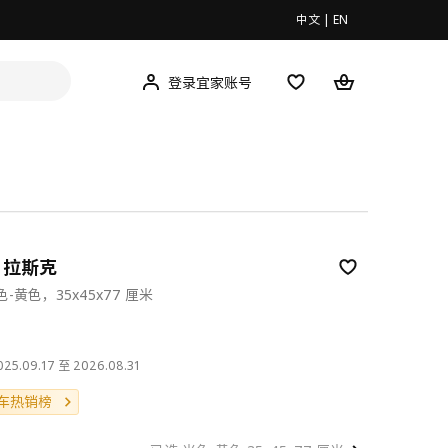
中文
|
EN
登录宜家账号
G 拉斯克
-黄色，35x45x77 厘米
00
.09.17 至 2026.08.31
车热销榜