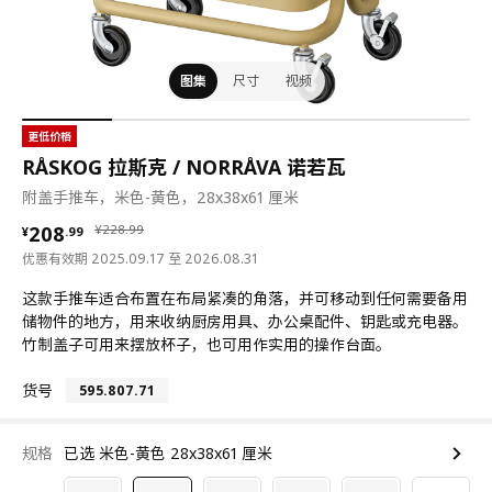
图集
尺寸
视频
更低价格
RÅSKOG 拉斯克 / NORRÅVA 诺若瓦
附盖手推车，米色-黄色，28x38x61 厘米
¥ 208.99
¥ 228.99
208
¥
228
.
99
¥
.
99
优惠有效期 2025.09.17 至 2026.08.31
这款手推车适合布置在布局紧凑的角落，并可移动到任何需要备用
储物件的地方，用来收纳厨房用具、办公桌配件、钥匙或充电器。
竹制盖子可用来摆放杯子，也可用作实用的操作台面。
货号
595.807.71
规格
已选 米色-黄色 28x38x61 厘米