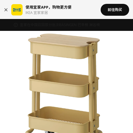
使用宜家APP，购物更方便
前往购买
IKEA 宜家家居
宜家在中国召回部分批次BÄSINGEN 巴辛根 淋浴椅