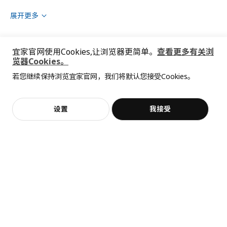
展开更多
宜家官网使用Cookies,让浏览器更简单。
查看更多有关浏
猜你喜欢
览器Cookies。
若您继续保持浏览宜家官网，我们将默认您接受Cookies。
抱歉，该商品在所选地区暂时缺货。
相似推荐
加入购物袋
立即购买
设置
我接受
客服
收藏
全屋设计服务
价格透明，设计专业，现货供应
更低价格
热卖
新品
RÅSKOG 拉斯克
RÅSKOG 拉斯克 / NORRÅVA 诺若瓦
不，谢谢
立即预约
手推车, 35x45x77 厘米
附盖手推车, 28x38x62 厘米
¥ 179.00
179
¥ 208.99
¥
.
00
208
¥
.
99
¥ 249.00
¥
249
.
00