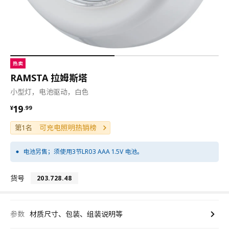
热卖
RAMSTA 拉姆斯塔
小型灯，电池驱动，白色
¥ 19.99
19
¥
.
99
第1名
可充电照明热销榜
电池另售；须使用3节LR03 AAA 1.5V 电池。
货号
203.728.48
参数
材质尺寸、包装、组装说明等