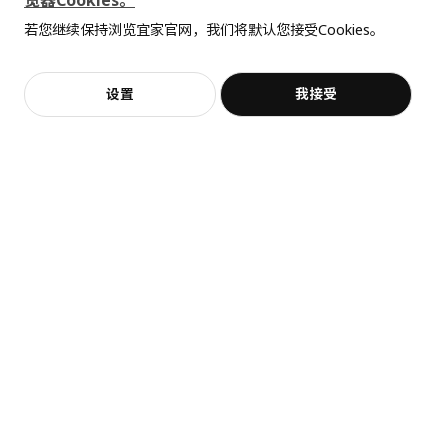
览器Cookies。
全屋设计服务
¥ 29.99
¥ 24.99
请根据当地的废物处理环境规章妥善处理使用过的电池，便于其回
24
29
¥
.
99
¥
.
99
若您继续保持浏览宜家官网，我们将默认您接受Cookies。
价格透明，设计专业，现货供应
收利用。
抱歉，该商品在所选地区暂时缺货。
相似推荐
检查正(+)、负(−)极标志，确保电池正确安装。
加入购物袋
立即购买
设置
我接受
不，谢谢
立即预约
客服
收藏
请将电池放在儿童和动物接触不到的位置。
请勿扭曲、损坏、拆卸、打开电池或者造成电池短路。
请勿将电池暴露在高温、火源或者任何类型的液体中。
警告！如果误吞电池，或者你怀疑电池遭误吞，请立即就医！误吞
新品
热卖
节能
电池可能会造成重大伤亡。
ANKARLÄGG 昂卡莱格
ROLFSTORP 洛夫托
LED感应夜灯
LED照明设备
若电池漏液，请勿让液体接触皮肤或眼睛。如果不慎接触到电池漏
¥ 19.99
¥ 39.99
液，请用大量清水清洗并就医。
19
39
¥
.
99
¥
.
99
商品尺寸和包装信息
安装简单，亮度可调
商品尺寸
高度
27 毫米