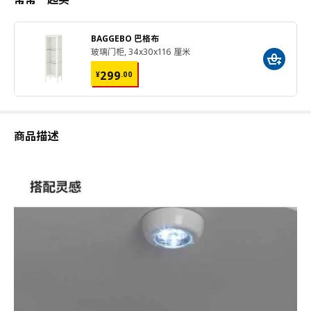
BAGGEBO 巴格布
玻璃门柜, 34x30x116 厘米
¥ 299.00
299
¥
.
00
商品描述