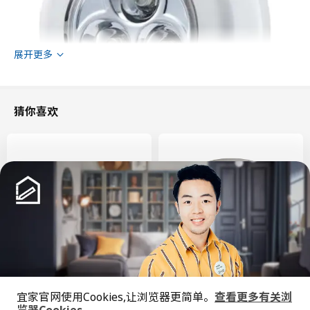
展开更多
猜你喜欢
产地见包装
小贴士
电池另售；须使用3节LR03 AAA 1.5V 电池。
仅使用产品规定的配套电池。请勿将新旧电池、不同品牌或类型的
GÖMPYSSLING 永匹林
KÖLVATTEN 科尔瓦滕
电池混合使用。
宜家官网使用Cookies,让浏览器更简单。
查看更多有关浏
LED感应照明, 7 厘米
LED射灯