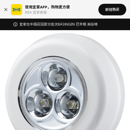
使用宜家APP，购物更方便
前往购买
IKEA 宜家家居
宜家在中国召回部分批次BÄSINGEN 巴辛根 淋浴椅