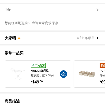
地址
想前往商场选购？
查询宜家商场库存
大家晒
全部1条晒单
常常一起买
节约能源
新
MULIG 穆利格
PU
晾衣架，室内/户外
储物
¥ 149.00
¥ 
149
6
¥
.
00
¥
商品描述