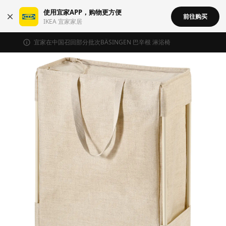
使用宜家APP，购物更方便
前往购买
IKEA 宜家家居
宜家在中国召回部分批次BÄSINGEN 巴辛根 淋浴椅