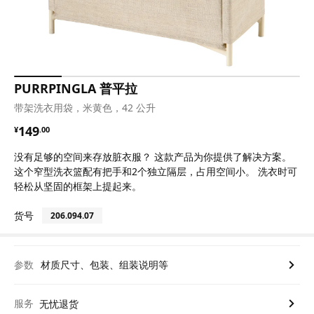
PURRPINGLA 普平拉
带架洗衣用袋，米黄色，42 公升
¥ 149.00
149
¥
.
00
没有足够的空间来存放脏衣服？ 这款产品为你提供了解决方案。
这个窄型洗衣篮配有把手和2个独立隔层，占用空间小。 洗衣时可
轻松从坚固的框架上提起来。
货号
206.094.07
参数
材质尺寸、包装、组装说明等
服务
无忧退货