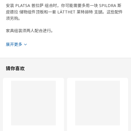
安装 PLATSA 普拉萨 组合时，你可能需要多用一块 SPILDRA 斯
皮德拉 储物组件顶板和一套 LÄTTHET 莱特赫特 支腿。这些配件
须另购。
家具组装须两人配合进行。
不同的墙壁材料需要使用不同类型的固定装置。使用与您家的墙壁
展开更多
相符的固定装置，须另购。
拉钮和把手另售。
猜你喜欢
可以帮你把衣柜内部都收纳妥当的内配件须另购。
必须使用产品包装内的紧固件将家具固定在墙上。
商品尺寸和包装信息
商品尺寸
宽度
240 厘米
深度
57 厘米