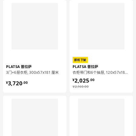
PLATSA 普拉萨
框架
803.874.89
高度
9 厘米
长度
62 厘米
净重
8.83 公斤
容量
31.2 公升
即将下架
PLATSA 普拉萨
PLATSA 普拉萨
重量
9.57 公斤
3门+6屉衣柜, 300x57x181 厘米
衣柜带门和6个抽屉, 120x57x181 厘米
宽度
56 厘米
¥ 2025.00
2,025
¥ 3720.00
¥
.
00
3,720
¥
.
00
包装数量
3
¥ 2160.00
¥
2,160
.
00
FONNES 福纳
柜门
803.874.94
高度
2 厘米