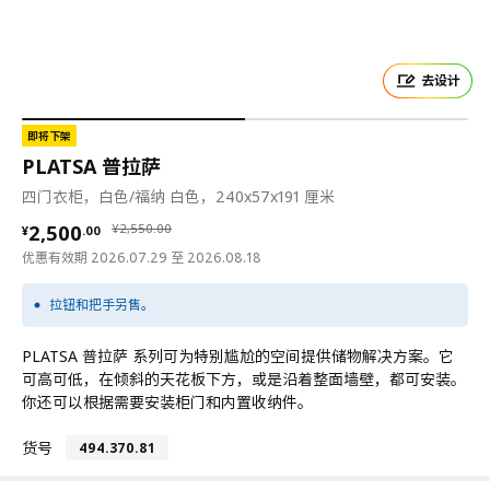
去设计
即将下架
PLATSA 普拉萨
四门衣柜，白色/福纳 白色，240x57x191 厘米
¥ 2500.00
¥ 2550.00
2,500
¥
2,550
.
00
¥
.
00
优惠有效期 2026.07.29 至 2026.08.18
拉钮和把手另售。
PLATSA 普拉萨 系列可为特别尴尬的空间提供储物解决方案。它
可高可低，在倾斜的天花板下方，或是沿着整面墙壁，都可安装。
你还可以根据需要安装柜门和内置收纳件。
货号
494.370.81