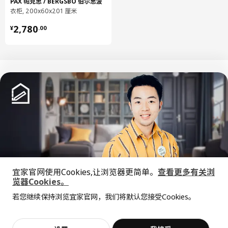
PAX 帕克思 / BERGSBO 伯尔思波
净重
5.26 公斤
衣柜, 200x60x201 厘米
容量
10.4 公升
¥ 2780.00
2,780
¥
.
00
重量
5.73 公斤
宽度
57 厘米
包装数量
3
LÄTTHET 莱特赫特
支腿
中文
English
903.955.92
高度
7 厘米
© Inter IKEA Systems B.V. 1999-2026
长度
23 厘米
隐私政策
缺陷披露政策
使用条款
宜家官网使用Cookies,让浏览器更简单。
查看更多有关浏
净重
1.14 公斤
上海工商
沪公网安备 31010402001069号
览器Cookies。
全屋设计服务
沪ICP 备17055232 号
容量
2.1 公升
若您继续保持浏览宜家官网，我们将默认您接受Cookies。
宜家AI购物助手算法 网信算备310104755117001240013号
价格透明，设计专业，现货供应
抱歉，该商品在所选地区暂时缺货。
相似推荐
重量
1.21 公斤
宜家智能搜索生成合成算法 网信算备310104755117001250025号
Cookie设置
宽度
14 厘米