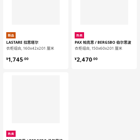
搁板
303.862.51
高度
2 厘米
长度
57 厘米
新品
热卖
LASTARE 拉思塔尔
PAX 帕克思 / BERGSBO 伯尔思波
净重
2.37 公斤
衣柜组合, 160x42x201 厘米
衣柜组合, 150x60x201 厘米
容量
6.0 公升
¥ 1745.00
¥ 2470.00
1,745
2,470
¥
.
00
¥
.
00
重量
2.40 公斤
宽度
53 厘米
包装数量
8
SPILDRA 斯皮德拉
储物组件顶板
203.874.73
高度
3 厘米
热卖
长度
70 厘米