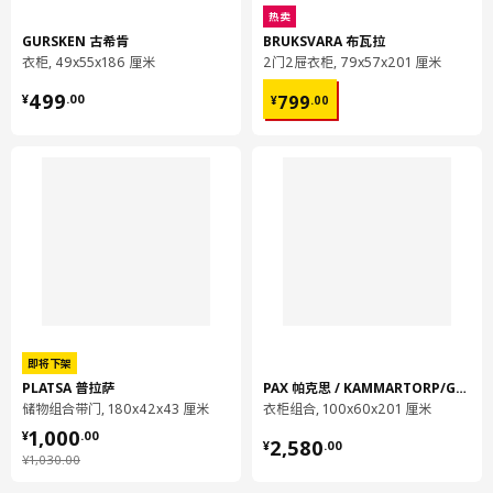
热卖
高度
191 厘米
GURSKEN 古希肯
BRUKSVARA 布瓦拉
衣柜, 49x55x186 厘米
2门2屉衣柜, 79x57x201 厘米
包装信息
¥ 499.00
¥ 799.00
499
799
¥
.
00
¥
.
00
此商品包含33个包装
PLATSA 普拉萨
框架
003.874.88
高度
7 厘米
长度
187 厘米
净重
21.33 公斤
容量
73.2 公升
即将下架
重量
23.20 公斤
PLATSA 普拉萨
PAX 帕克思 / KAMMARTORP/GULLABERG 卡玛/古拉
宽度
56 厘米
储物组合带门, 180x42x43 厘米
衣柜组合, 100x60x201 厘米
¥ 1000.00
1,000
¥ 2580.00
¥
.
00
包装数量
1
2,580
¥
.
00
¥ 1030.00
¥
1,030
.
00