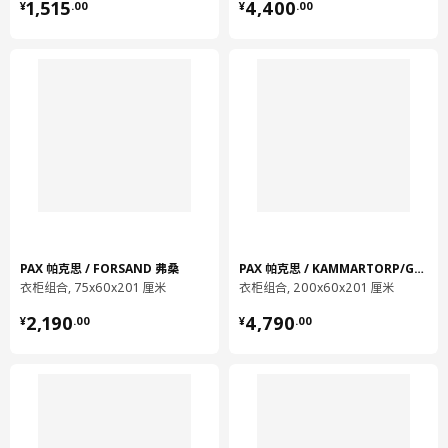
¥ 1515.00
¥ 4400.00
1,515
4,400
¥
.
00
¥
.
00
宽度
40 厘米
包装数量
3
HJÄLPA 耶勒帕
标准合叶
403.875.75
高度
3 厘米
长度
20 厘米
净重
0.08 公斤
PAX 帕克思 / FORSAND 弗桑
PAX 帕克思 / KAMMARTORP/GULLABERG 卡玛/古拉
容量
1.0 公升
衣柜组合, 75x60x201 厘米
衣柜组合, 200x60x201 厘米
¥ 2190.00
¥ 4790.00
重量
0.09 公斤
2,190
4,790
¥
.
00
¥
.
00
宽度
17 厘米
包装数量
10
HJÄLPA 耶勒帕