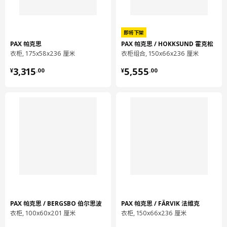
长度
185 厘米
净重
11.55 公斤
即将下架
容量
22.3 公升
PAX 帕克思
PAX 帕克思 / HOKKSUND 霍克松
重量
12.75 公斤
衣柜, 175x58x236 厘米
衣柜组合, 150x66x236 厘米
¥ 3315.00
¥ 5555.00
宽度
60 厘米
3,315
5,555
¥
.
00
¥
.
00
包装数量
1
FONNES 福纳
柜门
703.875.12
高度
2 厘米
长度
67 厘米
净重
2.47 公斤
PAX 帕克思 / BERGSBO 伯尔思波
PAX 帕克思 / FÄRVIK 法维克
容量
5.4 公升
衣柜, 100x60x201 厘米
衣柜, 150x66x236 厘米
重量
2.80 公斤