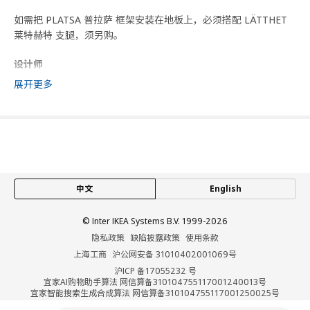
如需把 PLATSA 普拉萨 框架安装在地板上，必须搭配 LÄTTHET
莱特赫特 支腿，须另购。
设计师
IKEA of Sweden
展开更多
商品尺寸和包装信息
商品尺寸
框架，纵深
40 厘米
框架宽度
140 厘米
中文
English
框架高度
63 厘米
© Inter IKEA Systems B.V. 1999-2026
包装信息
隐私政策
缺陷披露政策
使用条款
此商品包含6个包装
上海工商
沪公网安备 31010402001069号
沪ICP 备17055232 号
PLATSA 普拉萨
宜家AI购物助手算法 网信算备310104755117001240013号
宜家智能搜索生成合成算法 网信算备310104755117001250025号
开放式搁架单元
Cookie设置