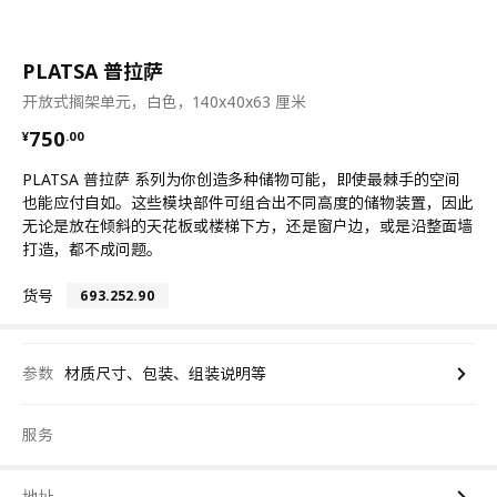
PLATSA 普拉萨
开放式搁架单元，白色，140x40x63 厘米
¥ 750.00
750
¥
.
00
PLATSA 普拉萨 系列为你创造多种储物可能，即使最棘手的空间
也能应付自如。这些模块部件可组合出不同高度的储物装置，因此
无论是放在倾斜的天花板或楼梯下方，还是窗户边，或是沿整面墙
打造，都不成问题。
货号
693.252.90
参数
材质尺寸、包装、组装说明等
服务
地址