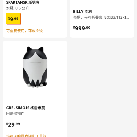
SPARTANSK 斯坝唐
水瓶, 0.5 公升
BILLY 毕利
¥ 9.99
书柜，带可折叠桌, 80x33/112x106 厘米
9
¥
.
99
¥ 999.00
999
¥
.
00
可重复使用，存放冷饮
GREJSIMOJS 格雷希莫
附盖储物件
¥ 29.99
29
¥
.
99
毛孩子的零食罐和工具箱