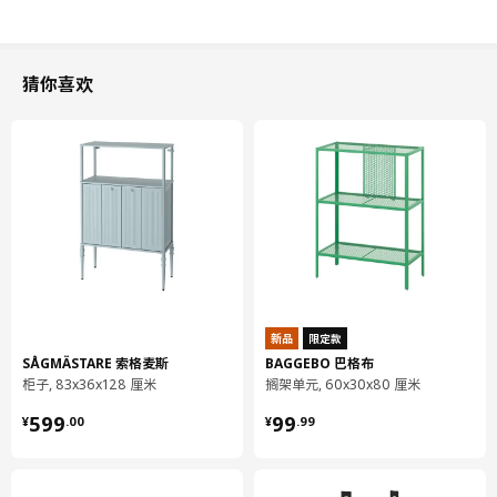
猜你喜欢
新品
限定款
SÅGMÄSTARE 索格麦斯
BAGGEBO 巴格布
柜子, 83x36x128 厘米
搁架单元, 60x30x80 厘米
¥ 599.00
¥ 99.99
599
99
¥
.
00
¥
.
99