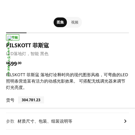
图集
视频
节能
PILSKOTT 菲斯寇
LED落地灯，智能 黑色
¥ 599.00
599
¥
.
00
PILSKOTT 菲斯寇 落地灯诠释时尚的现代图形风格，可弯曲的LED
照明条营造富有活力的动感光影效果。 可搭配无线调光器来调节
灯光亮度。
货号
304.781.23
参数
材质尺寸、包装、组装说明等