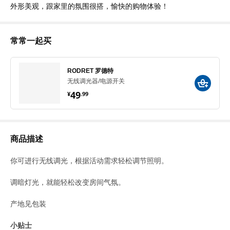
外形美观，跟家里的氛围很搭，愉快的购物体验！
常常一起买
RODRET 罗德特
无线调光器/电源开关
¥ 49.99
49
¥
.
99
商品描述
你可进行无线调光，根据活动需求轻松调节照明。
调暗灯光，就能轻松改变房间气氛。
产地见包装
小贴士