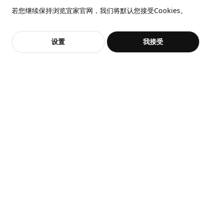
全屋设计服务
线长
2.0 米
若您继续保持浏览宜家官网，我们将默认您接受Cookies。
价格透明，设计专业，现货供应
抱歉，该商品在所选地区暂时缺货。
相似推荐
功率
14.5 瓦特
加入购物袋
立即购买
设置
我接受
不，谢谢
立即预约
包装信息
客服
收藏
包装数量
1
高度
10 厘米
展开更多
长度
109 厘米
净重
4.20 公斤
猜你喜欢
容量
15.2 公升
重量
4.80 公斤
宽度
14 厘米
保养说明和环境和材料
保养说明
用布块沾中性清洁剂充分擦洗
用干净布块擦干