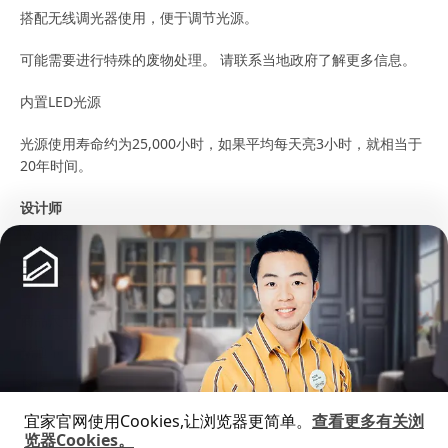
搭配无线调光器使用，便于调节光源。
可能需要进行特殊的废物处理。 请联系当地政府了解更多信息。
内置LED光源
光源使用寿命约为25,000小时，如果平均每天亮3小时，就相当于
20年时间。
设计师
Monika Mulder
商品尺寸和包装信息
商品尺寸
光通量
700 流明
长度
30 厘米
宽度
12 厘米
宜家官网使用Cookies,让浏览器更简单。
查看更多有关浏
高度
112 厘米
览器Cookies。