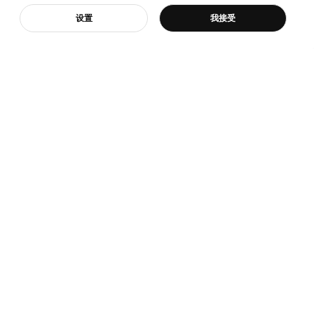
¥ 149.00
¥ 599.
149
599
¥
.
00
¥
.
00
客服
设置
我接受
17根弧形板条
宜家
宜家新闻
是宜家
新闻室
我们
新闻联络
续的日常生活
商品召回
与环境
牢牢固定！