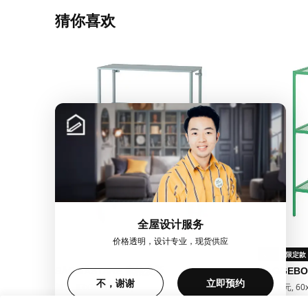
猜你喜欢
全屋设计服务
价格透明，设计专业，现货供应
新品
限定款
SÅGMÄSTARE 索格麦斯
BAGGEB
不，谢谢
立即预约
柜子, 83x36x128 厘米
搁架单元, 60x