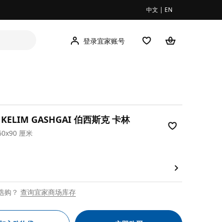
中文
|
EN
登录宜家账号
K KELIM GASHGAI 伯西斯克 卡林
0x90 厘米
00
选购？
查询宜家商场库存