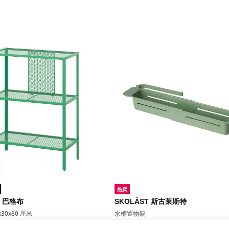
热卖
O 巴格布
SKOLÄST 斯古莱斯特
30x80 厘米
水槽置物架