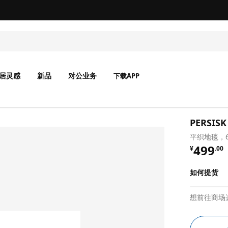
无锡商场发票事宜沟通
居灵感
新品
对公业务
下载APP
PERSIS
平织地毯，6
¥ 499.
499
¥
.
00
如何提货
想前往商场