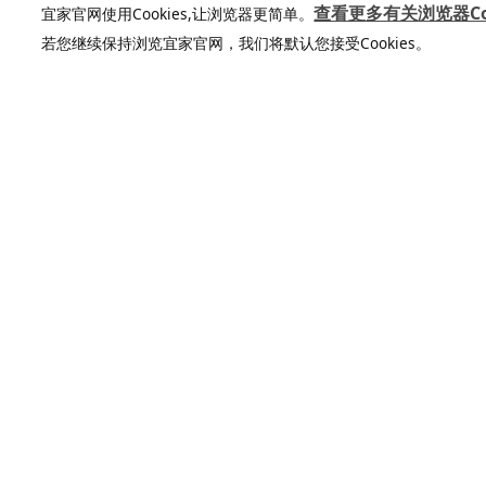
¥ 599.00
¥ 99.9
599
99
¥
.
00
¥
.
99
查看更多有关浏览器Coo
宜家官网使用Cookies,让浏览器更简单。
若您继续保持浏览宜家官网，我们将默认您接受Cookies。
加入宜家俱乐部
加入会员，享受专属折扣。更多个性化家
居灵感，让你的想法照进现实
查看更多
立即加入或登录