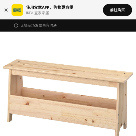
使用宜家APP，购物更方便
前往购买
IKEA 宜家家居
无锡商场发票事宜沟通