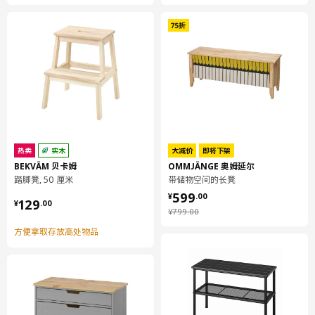
热卖
实木
大减价
即将下架
BEKVÄM 贝卡姆
OMMJÄNGE 奥姆延尔
踏脚凳, 50 厘米
带储物空间的长凳
¥ 599.00
599
¥ 129.00
¥
.
00
129
¥
.
00
¥ 799.00
¥
799
.
00
方便拿取存放高处物品