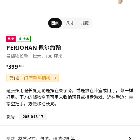
图集
尺寸
搭配
热卖
实木
PERJOHAN 佩尔约翰
带储物长凳，松木，100 厘米
¥ 399.00
399
¥
.
00
第1名
门厅凳热销榜
这张多用途长凳无论是摆在桌子旁，或是放在卧室或门厅，都一样
好用。下方的储物空间可用来收纳玩具或棋盘游戏，近在手边；带
镂空把手，方便移动长凳。
货号
205.013.17
参数
材质尺寸、包装、组装说明等