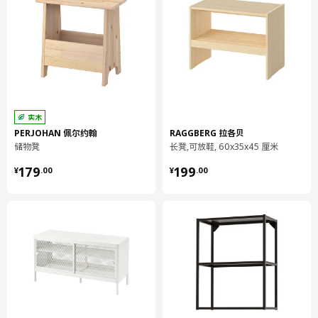
实木
PERJOHAN 佩尔约翰
RAGGBERG 拉各贝
储物凳
长凳,可放鞋, 60x35x45 厘米
¥ 179.00
¥ 199.00
179
199
¥
.
00
¥
.
00