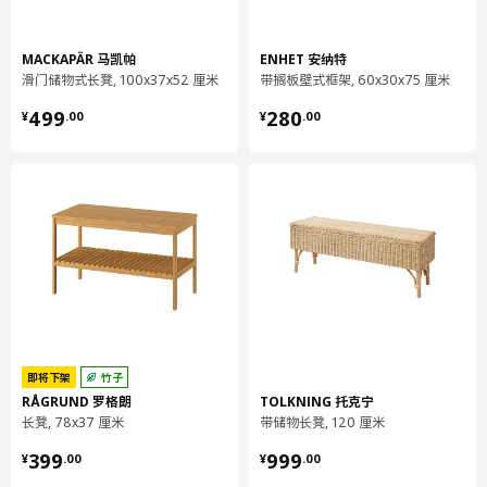
MACKAPÄR 马凯帕
ENHET 安纳特
滑门储物式长凳, 100x37x52 厘米
带搁板壁式框架, 60x30x75 厘米
¥ 499.00
¥ 280.00
499
280
¥
.
00
¥
.
00
即将下架
竹子
RÅGRUND 罗格朗
TOLKNING 托克宁
长凳, 78x37 厘米
带储物长凳, 120 厘米
¥ 399.00
¥ 999.00
399
999
¥
.
00
¥
.
00