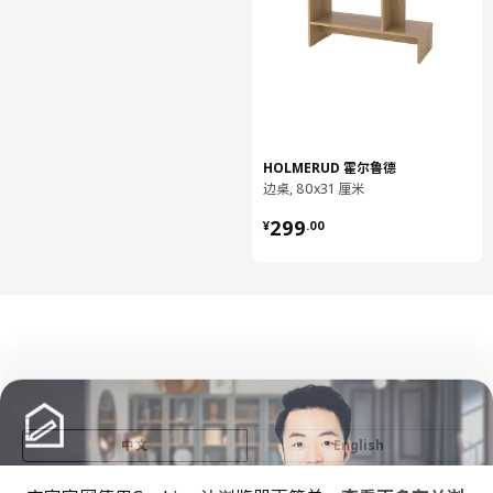
HOLMERUD 霍尔鲁德
边桌, 80x31 厘米
¥ 299.00
299
¥
.
00
中文
English