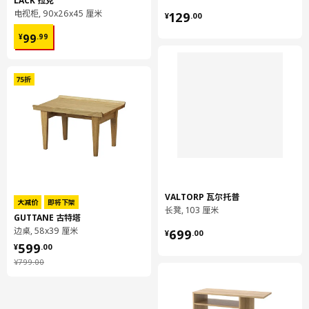
¥ 129.00
电视柜, 90x26x45 厘米
129
¥
.
00
¥ 99.99
99
¥
.
99
VALTORP 瓦尔托普
大减价
即将下架
长凳, 103 厘米
GUTTANE 古特塔
¥ 699.00
边桌, 58x39 厘米
699
¥
.
00
¥ 599.00
599
¥
.
00
¥ 799.00
¥
799
.
00