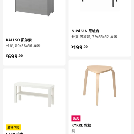
NIPÅSEN 尼坡森
长凳,可放鞋, 79x35x52 厘米
KALLSÖ 凯尔索
¥ 199.00
长凳, 80x38x56 厘米
199
¥
.
00
¥ 699.00
699
¥
.
00
热卖
KYRRE 叙勒
即将下架
凳
LACK 拉克