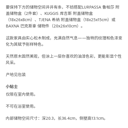
要保持下方的储物空间井井有条，不妨搭配LURPASSA 鲁帕莎 附
盖储物盒（2件套）、KUGGIS 库吉斯 附盖储物盒
（18x26x8cm）、TJENA 希纳 附盖储物盒（18x25x15cm）或
BAXNA 巴克斯拿 储物件（20x26x10cm）。
这款家具由实心松木制成，充满自然气息——独特的纹理和色泽变
化为其赋予别样特色。
天然原木固然美观，但涂上一层你喜欢的油漆色彩，更能彰显个性
风采。
产地见包装
小贴士
仅限在室内使用。
不可在浴室使用。
内部储物空间尺寸：深20.3，长36.4cm，侧壁高13.1cm。