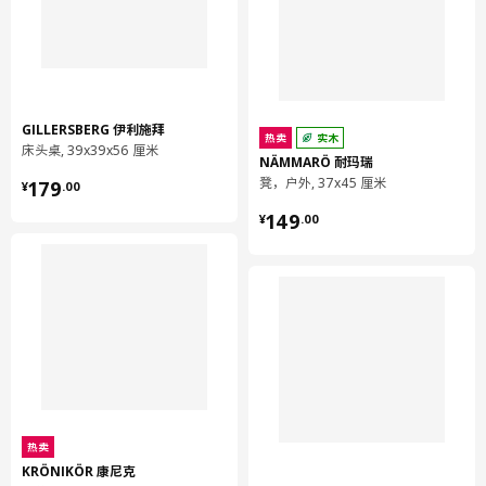
GILLERSBERG 伊利施拜
热卖
实木
床头桌, 39x39x56 厘米
NÄMMARÖ 耐玛瑞
¥ 179.00
凳，户外, 37x45 厘米
179
¥
.
00
¥ 149.00
149
¥
.
00
热卖
KRÖNIKÖR 康尼克