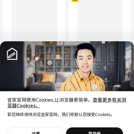
大减价
HADDARP 哈达尔普
ROCKSJÖN 罗克雪恩
踏脚凳
脚凳
¥ 399.00
399
¥ 99.99
¥
.
00
99
¥
.
99
¥ 499.00
¥
499
.
00
最大承重100kg
宜家官网使用Cookies,让浏览器更简单。
查看更多有关浏
览器Cookies。
全屋设计服务
若您继续保持浏览宜家官网，我们将默认您接受Cookies。
价格透明，设计专业，现货供应
抱歉，该商品在所选地区暂时缺货。
相似推荐
加入购物袋
立即购买
设置
我接受
不，谢谢
立即预约