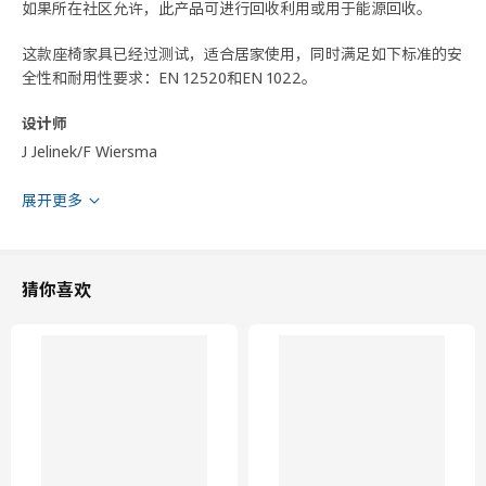
如果所在社区允许，此产品可进行回收利用或用于能源回收。
这款座椅家具已经过测试，适合居家使用，同时满足如下标准的安
全性和耐用性要求：EN 12520和EN 1022。
设计师
J Jelinek/F Wiersma
商品尺寸和包装信息
展开更多
商品尺寸
猜你喜欢
经检测，符合
110 公斤
宽度
49 厘米
深度
28 厘米
高度
45 厘米
座宽
49 厘米
座深
25 厘米
座高
45 厘米