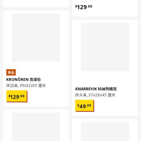
为提高稳定性，请在组装两周后以及有必要时重新紧固螺丝。
¥ 129.00
129
¥
.
00
环境和材料
实心松木
组装说明和文件
货号
组装手册
PERJOHAN 佩尔约翰 储物凳
405.013.21
新品
设计师理念
KRONÖREN 克诺伦
床边桌, 39x32x55 厘米
“设计PERJOHAN 佩尔约翰 长凳和储物凳时，我们希望打造一件多
KNARREVIK 科纳列维克
¥ 129.00
功能家具，除了作为座椅，还能满足其他用途，为狭小的居住空间
床头桌, 37x28x45 厘米
129
¥
.
00
提供一个巧妙的家具方案。 于是我们将凳子底下的空间变成储物
¥ 49.99
49
¥
.
99
空间，并调整了设计，以便它们可以用作边桌，满足多种用途。
轻质木材，搭配镂空把手，易于移动。 希望这款凳子能成为人们
家中必不可缺的实用家具。"