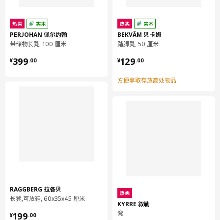
包装信息
热卖
实木
热卖
实木
包装数量
1
PERJOHAN 佩尔约翰
BEKVÄM 贝卡姆
带储物长凳, 100 厘米
踏脚凳, 50 厘米
高度
10 厘米
¥ 399.00
¥ 129.00
399
129
长度
51 厘米
¥
.
00
¥
.
00
净重
4.89 公斤
方便拿取存放高处物品
容量
14.3 公升
重量
5.31 公斤
宽度
29 厘米
保养说明和环境和材料
保养说明
用干净布块擦干
清除污迹可使用橡皮擦，细砂纸，肥皂，餐具清洁剂或漆料稀释
RAGGBERG 拉各贝
热卖
剂。
长凳,可放鞋, 60x35x45 厘米
KYRRE 叙勒
可涂油，刷漆或上釉，使表面更加耐磨，易于保养。
¥ 199.00
凳
199
¥
.
00