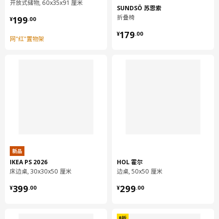
开放式储物, 60x35x91 厘米
SUNDSÖ 苏恩索
¥ 199.00
折叠椅
199
¥
.
00
¥ 179.00
179
¥
.
00
网"红"置物架
新品
IKEA PS 2026
HOL 霍尔
床边桌, 30x30x50 厘米
边桌, 50x50 厘米
¥ 399.00
¥ 299.00
399
299
¥
.
00
¥
.
00