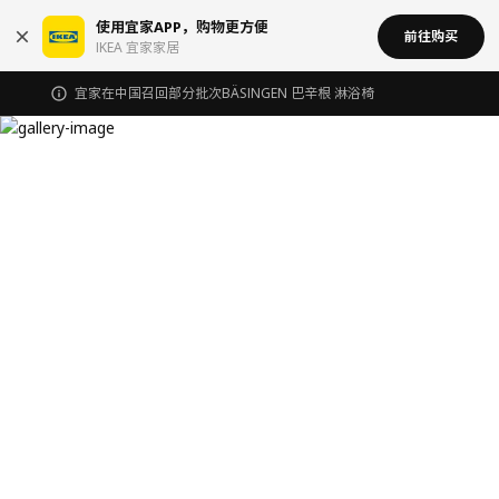
使用宜家APP，购物更方便
前往购买
IKEA 宜家家居
宜家在中国召回部分批次BÄSINGEN 巴辛根 淋浴椅