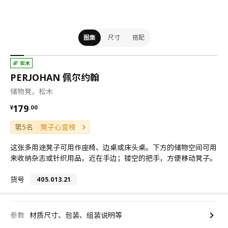
图集
尺寸
搭配
实木
PERJOHAN 佩尔约翰
储物凳，松木
¥ 179.00
179
¥
.
00
第5名
凳子心宜榜
这张多用途凳子可用作座椅、边桌或床头桌。下方的储物空间可用
来收纳杂志或针织用品，近在手边；镂空的把手，方便移动凳子。
货号
405.013.21
参数
材质尺寸、包装、组装说明等