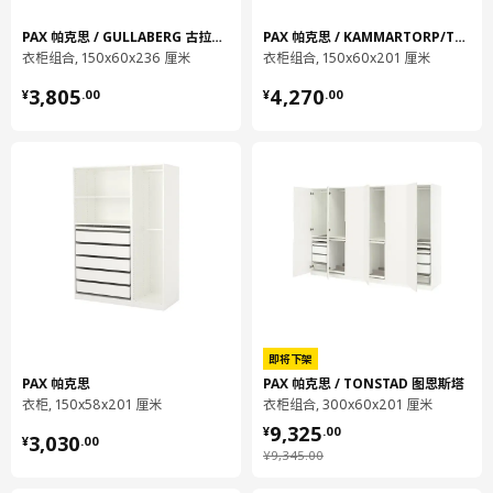
商品尺寸
PAX 帕克思 / GULLABERG 古拉贝利
PAX 帕克思 / KAMMARTORP/TYSSEDAL 卡玛托尔/提赛尔
衣柜组合, 150x60x236 厘米
衣柜组合, 150x60x201 厘米
宽度
200.0 厘米
¥ 3805.00
¥ 4270.00
深度
58.0 厘米
3,805
4,270
¥
.
00
¥
.
00
高度
201.2 厘米
包装信息
此商品包含42个包装
PAX 帕克思
衣柜框架
203.551.27
高度
7 厘米
即将下架
长度
210 厘米
PAX 帕克思
PAX 帕克思 / TONSTAD 图恩斯塔
衣柜, 150x58x201 厘米
衣柜组合, 300x60x201 厘米
净重
28.81 公斤
¥ 9325.00
9,325
¥ 3030.00
¥
.
00
3,030
¥
.
00
容量
82.8 公升
¥ 9345.00
¥
9,345
.
00
重量
31.12 公斤