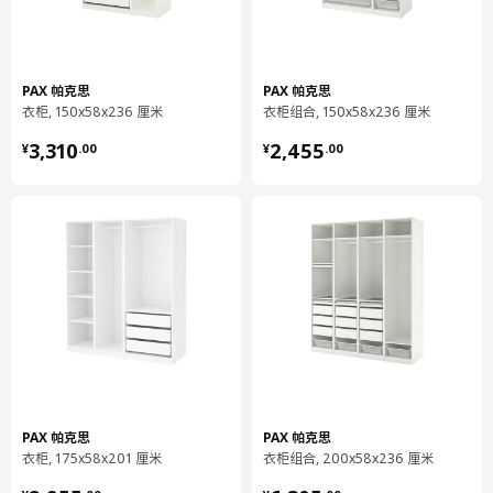
首饰插件
904.057.65
高度
5 厘米
PAX 帕克思
PAX 帕克思
衣柜, 150x58x236 厘米
衣柜组合, 150x58x236 厘米
长度
53 厘米
¥ 3310.00
¥ 2455.00
3,310
2,455
净重
0.77 公斤
¥
.
00
¥
.
00
容量
7.0 公升
重量
0.80 公斤
宽度
25 厘米
包装数量
1
KOMPLEMENT 康普蒙
储物件4格
004.057.60
PAX 帕克思
PAX 帕克思
高度
5 厘米
衣柜, 175x58x201 厘米
衣柜组合, 200x58x236 厘米
长度
53 厘米