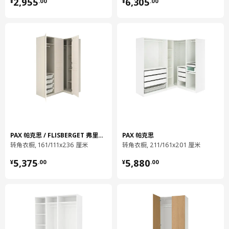
¥ 2955.00
¥ 6305.00
2,955
6,305
¥
.
00
¥
.
00
净重
0.52 公斤
容量
4.3 公升
重量
0.55 公斤
宽度
15 厘米
包装数量
1
KOMPLEMENT 康普蒙
带分隔储物格
604.057.62
PAX 帕克思 / FLISBERGET 弗里伯加
PAX 帕克思
转角衣橱, 161/111x236 厘米
转角衣橱, 211/161x201 厘米
高度
5 厘米
¥ 5375.00
¥ 5880.00
5,375
5,880
长度
53 厘米
¥
.
00
¥
.
00
净重
1.04 公斤
容量
11.1 公升
重量
1.08 公斤
宽度
40 厘米