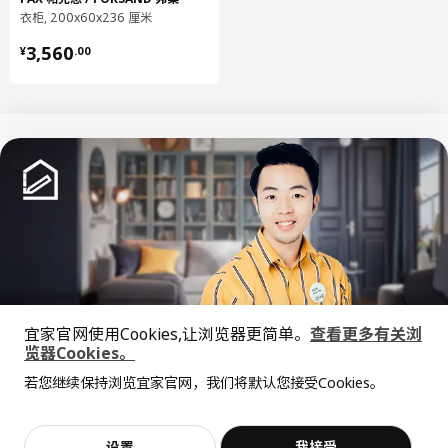
衣柜, 200x60x236 厘米
803.550.68
¥ 3560.00
高度
4 厘米
3,560
¥
.
00
长度
57 厘米
净重
5.40 公斤
容量
12.0 公升
重量
5.90 公斤
宽度
49 厘米
包装数量
9
中文
English
KOMPLEMENT 康普蒙
© Inter IKEA Systems B.V. 1999-2026
抽屉垫
隐私政策
缺陷披露政策
使用条款
宜家官网使用Cookies,让浏览器更简单。
查看更多有关浏
上海工商
沪公网安备 31010402001069号
104.055.66
览器Cookies。
全屋设计服务
沪ICP 备17055232 号
高度
0 厘米
若您继续保持浏览宜家官网，我们将默认您接受Cookies。
宜家AI购物助手算法 网信算备310104755117001240013号
价格透明，设计专业，现货供应
抱歉，该商品在所选地区暂时缺货。
相似推荐
宜家智能搜索生成合成算法 网信算备310104755117001250025号
长度
90 厘米
Cookie设置
净重
0.19 公斤
加入购物袋
立即购买
设置
我接受
不，谢谢
立即预约