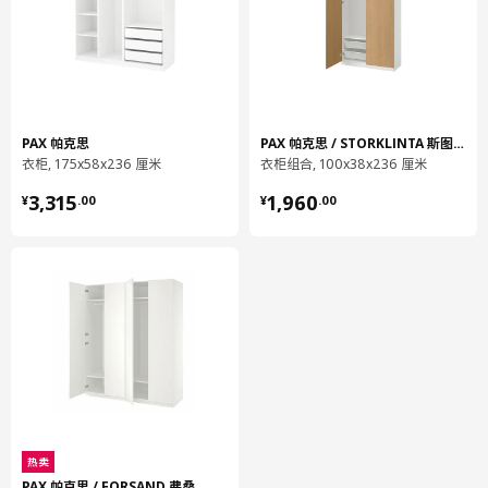
包装数量
2
KOMPLEMENT 康普蒙
密网篮
PAX 帕克思
PAX 帕克思 / STORKLINTA 斯图林塔
404.007.65
衣柜, 175x58x236 厘米
衣柜组合, 100x38x236 厘米
高度
16 厘米
¥ 3315.00
¥ 1960.00
3,315
1,960
¥
.
00
¥
.
00
长度
54 厘米
净重
1.05 公斤
容量
37.4 公升
重量
1.06 公斤
宽度
44 厘米
包装数量
4
KOMPLEMENT 康普蒙
热卖
抽屉
PAX 帕克思 / FORSAND 弗桑