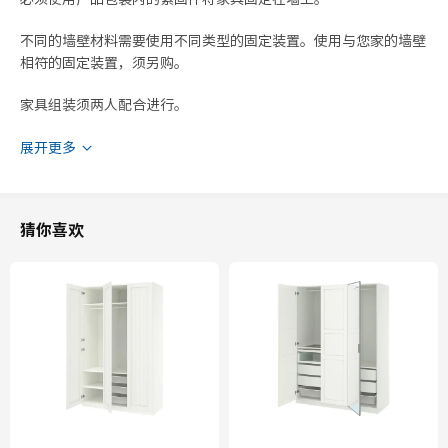
不同的墙壁材料需要使用不同类型的固定装置。使用与您家的墙壁
相符的固定装置，须另购。
家具组装须两人配合进行。
如果你的天花板高度超过202cm，则框架可以竖着安装。请按照
展开更多
包装中的组装说明进行操作。
如果你想配套使用 PAX 帕克思 框架和滑门，则天花板高度至少不
猜你喜欢
能低于205cm。
可以帮你把衣柜内部都收纳妥当的内配件须另购。
裤架有4个挂臂，可以收纳8条裤子。
设计师
Ehlén Johansson
商品尺寸和包装信息