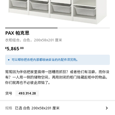
PAX 帕克思
衣柜组合，白色，200x58x201 厘米
¥ 5865.00
5,865
¥
.
00
可以帮你把衣柜内部都收纳妥当的内配件须另购。
常常因为伴侣把家里搞得一团糟而抓狂？或者他们有洁癖，而你没
有？一人用一侧的储物空间，再用封闭的柜门隐藏起柜中的物品，
你们就再也不必彼此烦恼了。
货号
493.314.28
规格
已选 白色 200x58x201 厘米