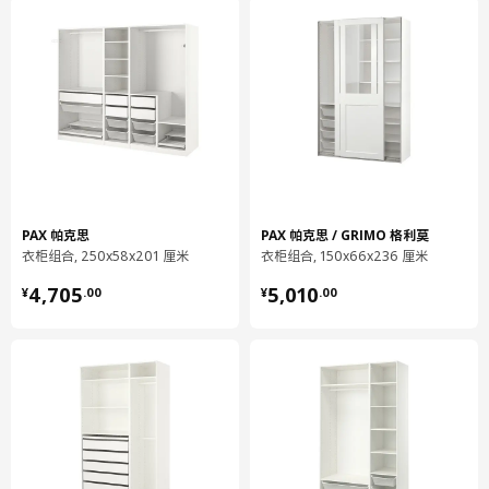
宽度
59 厘米
包装数量
4
KOMPLEMENT 康普蒙
挂衣杆
102.568.92
高度
5 厘米
PAX 帕克思
PAX 帕克思 / GRIMO 格利莫
长度
49 厘米
衣柜组合, 250x58x201 厘米
衣柜组合, 150x66x236 厘米
净重
0.27 公斤
¥ 4705.00
¥ 5010.00
4,705
5,010
¥
.
00
¥
.
00
容量
1.3 公升
重量
0.28 公斤
宽度
6 厘米
包装数量
3
KOMPLEMENT 康普蒙