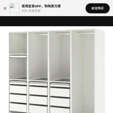
使用宜家APP，购物更方便
前往购买
IKEA 宜家家居
宜家在中国召回部分批次BÄSINGEN 巴辛根 淋浴椅