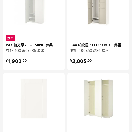
REINSVOLL 里因斯孚尔
柜门
703.737.94
高度
2 厘米
热卖
长度
239 厘米
PAX 帕克思 / FORSAND 弗桑
PAX 帕克思 / FLISBERGET 弗里伯加
净重
13.01 公斤
衣柜, 100x60x236 厘米
衣柜, 100x60x236 厘米
容量
24.0 公升
¥ 1900.00
¥ 2005.00
1,900
2,005
¥
.
00
¥
.
00
重量
14.31 公斤
宽度
50 厘米
包装数量
2
KOMPLEMENT 康普蒙
缓慢关闭合叶
602.603.73
高度
3 厘米