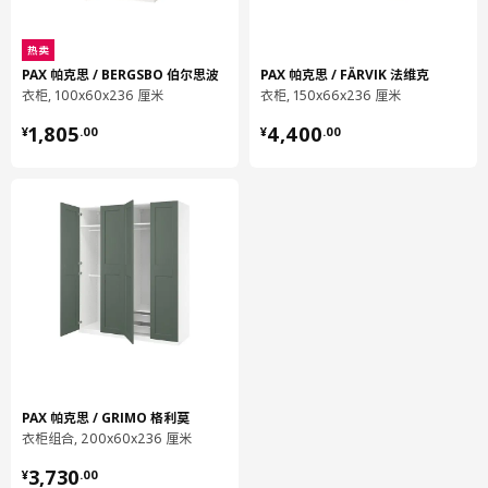
储物篮拉出式挂杆
热卖
902.632.47
PAX 帕克思 / BERGSBO 伯尔思波
PAX 帕克思 / FÄRVIK 法维克
高度
4 厘米
衣柜, 100x60x236 厘米
衣柜, 150x66x236 厘米
长度
62 厘米
¥ 1805.00
¥ 4400.00
1,805
4,400
¥
.
00
¥
.
00
净重
0.41 公斤
容量
2.0 公升
重量
0.43 公斤
宽度
8 厘米
包装数量
1
KOMPLEMENT 康普蒙
搁板
502.779.58
PAX 帕克思 / GRIMO 格利莫
衣柜组合, 200x60x236 厘米
高度
2 厘米
¥ 3730.00
3,730
长度
99 厘米
¥
.
00