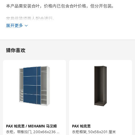
本产品需安装合叶，价格内已包含合叶价格，但分开包装。
家具组装须两人配合进行。
展开更多
不同的墙壁材料需要使用不同类型的固定装置。使用与您家的墙壁
相符的固定装置，须另购。
猜你喜欢
如果你的天花板高度超过237cm，则框架可以竖着安装。请按照
包装中的组装说明进行操作。
必须使用产品包装内的紧固件将家具固定在墙上。
安全警示！ 倾倒风险 - 本产品必须安全固定。 请使用合适的螺丝
和螺栓。 如果无法确定，请咨询专业人士。
商品尺寸和包装信息
商品尺寸
宽度
100.0 厘米
PAX 帕克思 / MEHAMN 马汉姆
PAX 帕克思
衣柜，带推拉门, 200x66x236 厘米
衣柜框架, 50x58x201 厘米
深度
60.0 厘米