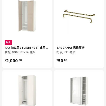
宽度
6 厘米
包装数量
1
KOMPLEMENT 康普蒙
密网篮
304.007.61
热卖
高度
16 厘米
PAX 帕克思 / FLISBERGET 弗里伯加
BAGGANÄS 巴格那斯
衣柜, 100x60x236 厘米
把手, 335 毫米
长度
94 厘米
¥ 2000.00
¥ 50.00
2,000
50
¥
.
00
¥
.
00
净重
2.04 公斤
容量
80.3 公升
重量
2.04 公斤
宽度
54 厘米
包装数量
1
KOMPLEMENT 康普蒙