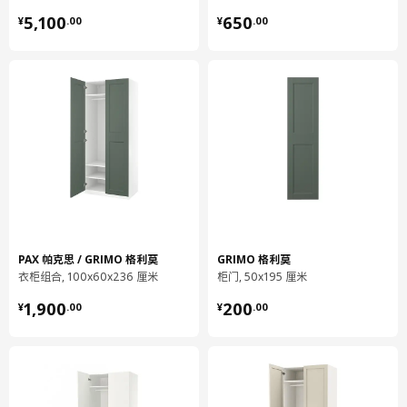
¥ 5100.00
¥ 650.00
高度
236.4 厘米
5,100
650
¥
.
00
¥
.
00
包装信息
此商品包含10个包装
PAX 帕克思
衣柜框架
103.551.18
高度
8 厘米
长度
243 厘米
净重
43.34 公斤
PAX 帕克思 / GRIMO 格利莫
GRIMO 格利莫
衣柜组合, 100x60x236 厘米
柜门, 50x195 厘米
容量
112.4 公升
¥ 1900.00
¥ 200.00
1,900
200
¥
.
00
¥
.
00
重量
47.60 公斤
宽度
61 厘米
包装数量
1