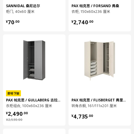
长度
25 厘米
SANNIDAL 桑尼达尔
PAX 帕克思 / FORSAND 弗桑
柜门, 40x60 厘米
衣柜, 150x60x236 厘米
净重
0.38 公斤
¥ 70.00
¥ 2740.00
70
2,740
¥
.
00
¥
.
00
容量
1.5 公升
重量
0.39 公斤
宽度
20 厘米
包装数量
2
KOMPLEMENT 康普蒙
挂衣杆
502.568.90
即将下架
高度
4 厘米
PAX 帕克思 / GULLABERG 古拉贝利
PAX 帕克思 / FLISBERGET 弗里伯加
长度
98 厘米
衣柜组合, 100x60x236 厘米
转角衣橱, 161/111x201 厘米
¥ 2490.00
净重
0.52 公斤
2,490
¥ 4735.00
¥
.
00
4,735
¥
.
00
¥ 2530.00
¥
2,530
.
00
容量
2.3 公升
重量
0.53 公斤