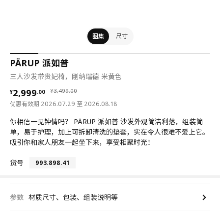
图集
尺寸
PÄRUP 派如普
三人沙发带贵妃椅，刚纳瑞德 米黄色
¥ 2999.00
¥ 3499.00
2,999
¥
3,499
.
00
¥
.
00
优惠有效期 2026.07.29 至 2026.08.18
你相信一见钟情吗？ PÄRUP 派如普 沙发外观简洁利落，组装简
单，易于护理，加上可拆卸清洗的垫套，实在令人很难不爱上它。
吸引你和家人朋友一起坐下来，享受相聚时光！
货号
993.898.41
参数
材质尺寸、包装、组装说明等