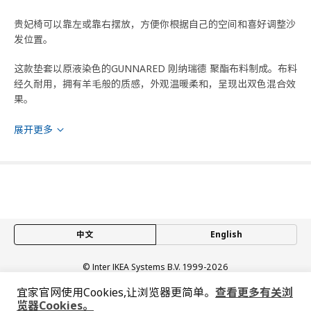
贵妃椅可以靠左或靠右摆放，方便你根据自己的空间和喜好调整沙
发位置。
这款垫套以原液染色的GUNNARED 刚纳瑞德 聚酯布料制成。布料
经久耐用，拥有羊毛般的质感，外观温暖柔和，呈现出双色混合效
果。
垫套可拆卸、机洗，便于保持清洁。
展开更多
10年品质保证阅读质保手册了解详细条款。
产地见包装
小贴士
经测试，外罩的抗磨损能力可承受 50,000次循环测试。 能够经受
中文
English
住15,000次及以上循环测试次数的家具即适合家中日常使用。 而
能够经受住30,000次以上，则意味着产品具有优良的抗摩擦性能。
© Inter IKEA Systems B.V. 1999-2026
隐私政策
缺陷披露政策
使用条款
宜家官网使用Cookies,让浏览器更简单。
查看更多有关浏
这款框架罩的耐光性为6级（防褪色性能），等级范围为1至8级。
上海工商
沪公网安备 31010402001069号
览器Cookies。
根据行业标准，家居用品的耐光性应达到4级或更高。