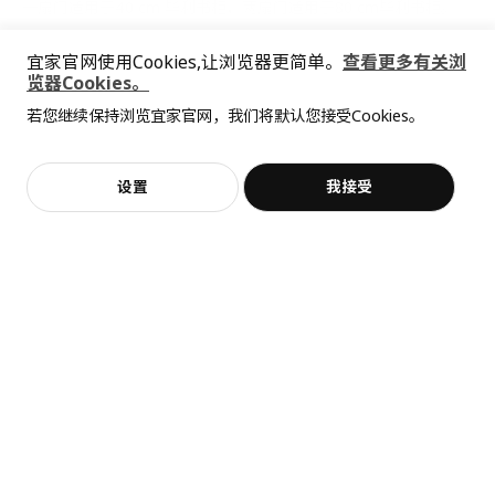
一扇门适用于40 cm 毕利书柜，两扇门适用于80 cm毕利书柜。
只有当旁边的搁架未装柜门时，才可用在转角单元上。
宜家官网使用Cookies,让浏览器更简单。
查看更多有关浏
览器Cookies。
全屋设计服务
此柜门不适用于2014年春季或更早之前购买的书柜。
若您继续保持浏览宜家官网，我们将默认您接受Cookies。
价格透明，设计专业，现货供应
抱歉，该商品在所选地区暂时缺货。
相似推荐
钢化玻璃的强度比普通玻璃高出4-5倍，更不易破碎。 万一破碎，
则会碎成许多颗粒状碎片，从而降低受伤风险。
加入购物袋
立即购买
设置
我接受
不，谢谢
立即预约
客服
收藏
请小心轻放！若边缘受损或表面刮伤，可能会导致玻璃突然裂开或
破碎。玻璃侧面最脆弱，应尽量避免碰撞。
含合叶和拉钮。
含圆把手。
商品尺寸和包装信息
商品尺寸
宽度
39.5 厘米