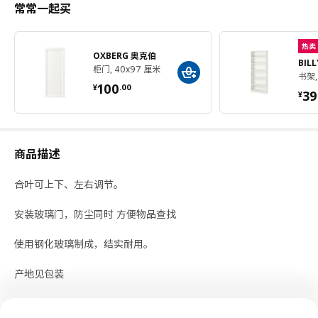
常常一起买
热卖
OXBERG 奥克伯
BIL
柜门, 40x97 厘米
书架,
¥ 100.00
100
¥ 
¥
.
00
39
¥
商品描述
合叶可上下、左右调节。
安装玻璃门，防尘同时 方便物品查找
使用钢化玻璃制成，结实耐用。
产地见包装
小贴士