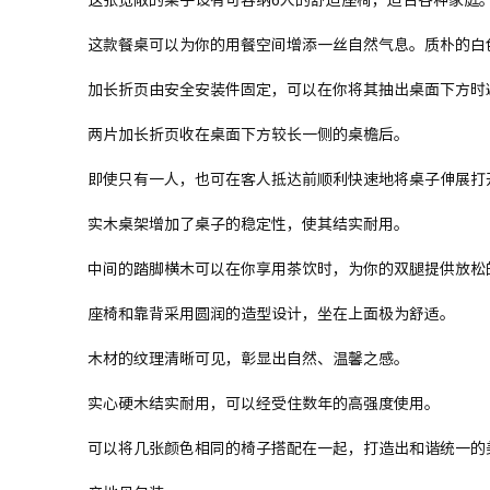
这款餐桌可以为你的用餐空间增添一丝自然气息。质朴的白
加长折页由安全安装件固定，可以在你将其抽出桌面下方时
两片加长折页收在桌面下方较长一侧的桌檐后。
即使只有一人，也可在客人抵达前顺利快速地将桌子伸展打
实木桌架增加了桌子的稳定性，使其结实耐用。
中间的踏脚横木可以在你享用茶饮时，为你的双腿提供放松
座椅和靠背采用圆润的造型设计，坐在上面极为舒适。
木材的纹理清晰可见，彰显出自然、温馨之感。
实心硬木结实耐用，可以经受住数年的高强度使用。
可以将几张颜色相同的椅子搭配在一起，打造出和谐统一的