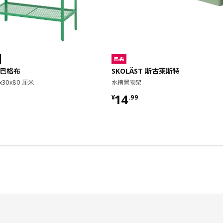
热卖
 巴格布
SKOLÄST 斯古莱斯特
x30x80 厘米
水槽置物架
9
¥ 14.99
14
¥
.
99