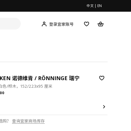
中文
|
EN
登录宜家账号
KEN 诺德维肯 / RÖNNINGE 瑞宁
/桦木，152/223x95 厘米
.00
00
选购？
查询宜家商场库存