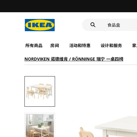
靠垫套
洗脸池
食品盒
所有商品
房间
活动和特惠
设计和服务
家
NORDVIKEN 诺德维肯 / RÖNNINGE 瑞宁 一桌四椅