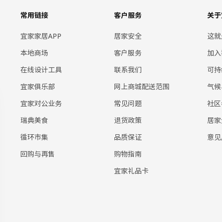
常用链接
客户服务
关于
宜家家居APP
居家安全
这就
本地商场
客户服务
加入
在线设计工具
联系我们
可持
宜家俱乐部
网上商城配送范围
气候
宜家对公业务
常见问题
社区
瑞典美食
退货政策
居家
循环市集
品质保证
意见
回购与再售
购物指南
宜家礼品卡