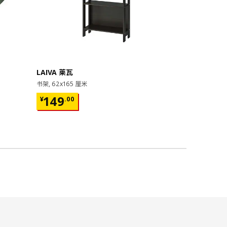
即将下架
LAIVA 莱瓦
GRIMSBU
书架, 62x165 厘米
床架, 150x20
¥ 149.00
¥ 599.
149
599
¥
.
00
¥
.
00
17根弧形板条