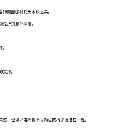
色饰面能够衬托出木纹之美。
避免折页意外掉落。
开。
的支撑。
美感，也可以选择将不同颜色的椅子混搭在一起。