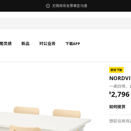
无锡商场发票事宜沟通
居灵感
新品
对公业务
下载APP
即将下架
NORDVI
一桌四椅，白色
¥ 2796
2,796
¥
.
如何提货
想前往商场