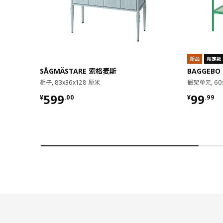
新品
限定款
SÅGMÄSTARE 索格麦斯
BAGGEBO
柜子, 83x36x128 厘米
搁架单元, 60
¥ 599.00
¥ 99.9
599
99
¥
.
00
¥
.
99