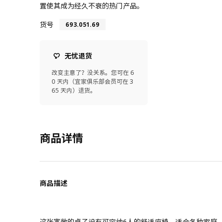
置使其成为经久不衰的热门产品。
货号
693.051.69
无忧退货
改变主意了？没关系。您可在 6
0 天内（宜家俱乐部会员可在 3
65 天内）退货。
商品详情
商品描述
这张宽敞的桌子设有可容纳6人的舒适座椅，适合各种家庭