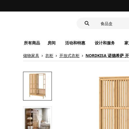
洗脸池
食品盒
靠垫套
洗脸池
食品盒
所有商品
房间
活动和特惠
设计和服务
家
储物家具
衣柜
开放式衣柜
NORDKISA 诺德希萨
现代北欧