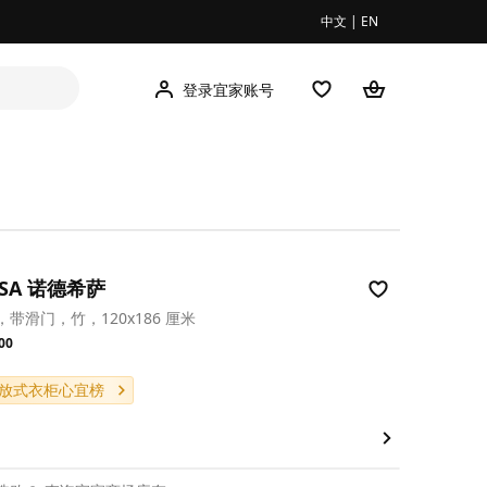
中文
|
EN
登录宜家账号
ISA 诺德希萨
带滑门，竹，120x186 厘米
.00
00
放式衣柜心宜榜