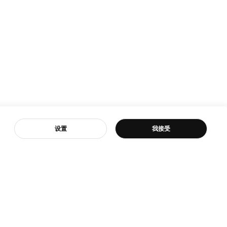
客服
设置
我接受