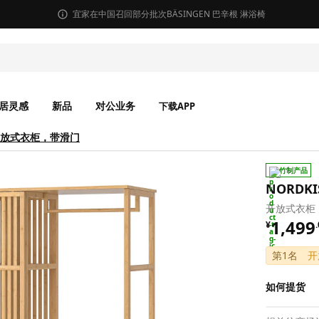
宜家在中国召回部分批次BÄSINGEN 巴辛根 淋浴椅
居灵感
新品
对公业务
下载APP
 开放式衣柜，带滑门
在新窗口打开
竹制产品
NORDK
开放式衣柜，
¥ 1499
1,499
¥
.
第1名
开
如何提货