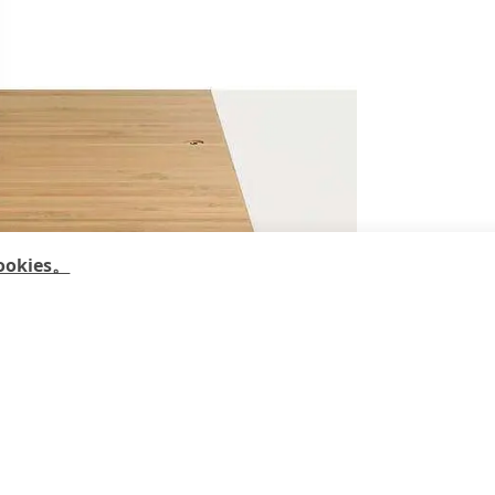
kies。