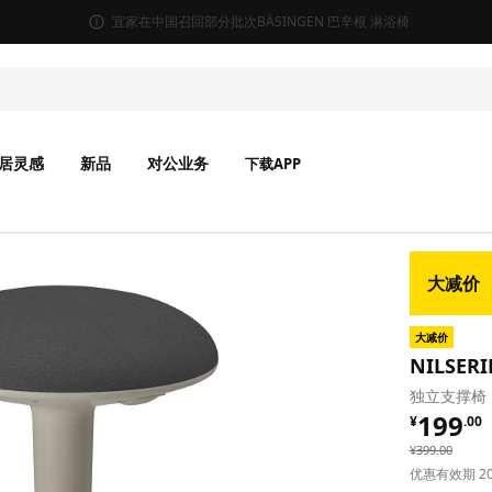
宜家在中国召回部分批次BÄSINGEN 巴辛根 淋浴椅
居灵感
新品
对公业务
下载APP
大减价
大减价
NILSER
独立支撑椅
¥ 199.
199
¥
.
00
¥ 399.00
¥
399
.
00
优惠有效期 2026