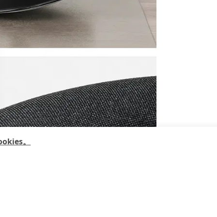
kies。