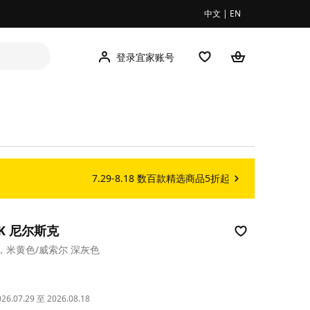
中文
|
EN
登录宜家账号
7.29-8.18 数百款精选商品5折起
IK 尼尔斯克
，米黄色/威索尔 深灰色
00
.07.29 至 2026.08.18