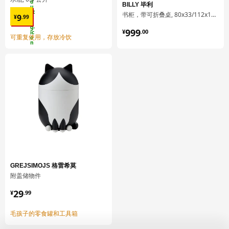
BILLY 毕利
¥ 9.99
书柜，带可折叠桌, 80x33/112x106 厘米
9
¥
.
99
¥ 999.00
999
¥
.
00
可重复使用，存放冷饮
GREJSIMOJS 格雷希莫
附盖储物件
¥ 29.99
29
¥
.
99
毛孩子的零食罐和工具箱