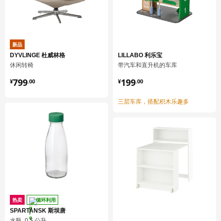
新品
DYVLINGE 杜威林格
LILLABO 利乐宝
休闲转椅
带汽车和直升机的车库
¥ 799.00
¥ 199.00
799
199
¥
.
00
¥
.
00
三层车库，搭配积木乐趣多
热卖
循环利用
SPARTANSK 斯坝唐
水瓶, 0.5 公升