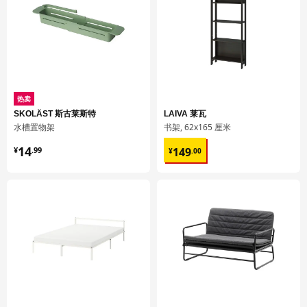
热卖
SKOLÄST 斯古莱斯特
LAIVA 莱瓦
水槽置物架
书架, 62x165 厘米
¥ 14.99
¥ 149.00
14
149
¥
.
99
¥
.
00