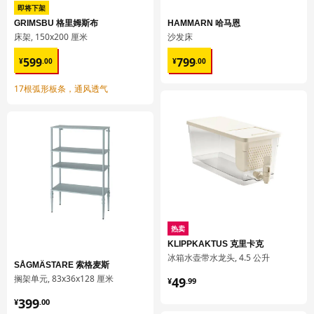
即将下架
GRIMSBU 格里姆斯布
HAMMARN 哈马恩
床架, 150x200 厘米
沙发床
¥ 599.00
¥ 799.00
599
799
¥
.
00
¥
.
00
17根弧形板条，通风透气
热卖
KLIPPKAKTUS 克里卡克
冰箱水壶带水龙头, 4.5 公升
SÅGMÄSTARE 索格麦斯
¥ 49.99
搁架单元, 83x36x128 厘米
49
¥
.
99
¥ 399.00
399
¥
.
00