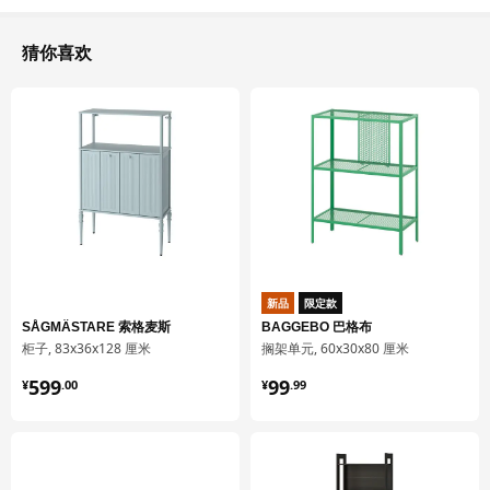
猜你喜欢
新品
限定款
SÅGMÄSTARE 索格麦斯
BAGGEBO 巴格布
柜子, 83x36x128 厘米
搁架单元, 60x30x80 厘米
¥ 599.00
¥ 99.99
599
99
¥
.
00
¥
.
99