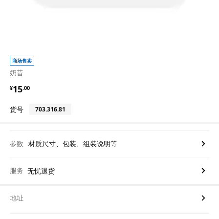
商场售卖
奶昔
¥ 15.00
15
¥
.
00
货号
703.316.81
参数
材质尺寸、包装、组装说明等
服务
无忧退货
地址