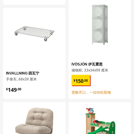
IVÖSJÖN 伊瓦霍恩
储物柜, 33x34x99 厘米
INVALLNING 因瓦宁
¥ 150.00
手推车, 68x39 厘米
150
¥
.
00
¥ 149.00
149
¥
.
00
宽敞开口，一拉轻松取物