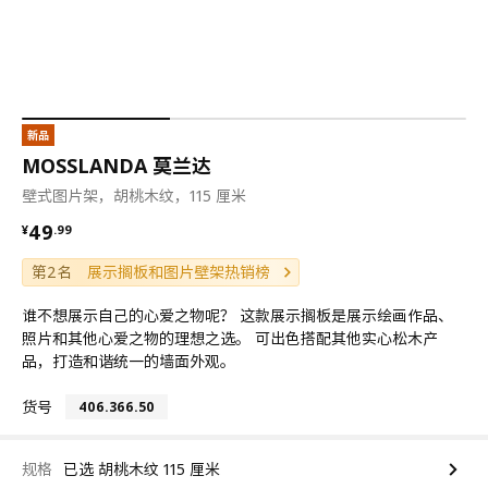
新品
MOSSLANDA 莫兰达
壁式图片架，胡桃木纹，115 厘米
¥ 49.99
49
¥
.
99
第2名
展示搁板和图片壁架热销榜
谁不想展示自己的心爱之物呢？ 这款展示搁板是展示绘画作品、
照片和其他心爱之物的理想之选。 可出色搭配其他实心松木产
品，打造和谐统一的墙面外观。
货号
406.366.50
规格
已选 胡桃木纹 115 厘米