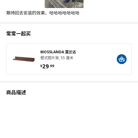
期待回去安装的效果，哈哈哈哈哈哈哈
常常一起买
MOSSLANDA 莫兰达
壁式图片架, 55 厘米
¥ 29.99
29
¥
.
99
商品描述