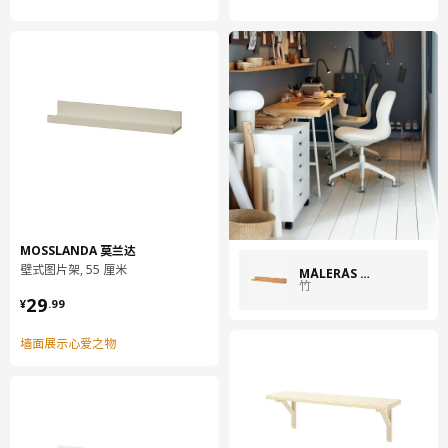
MOSSLANDA 莫兰达
壁式图片架, 55 厘米
MÅLERÅS 摩乐若思
竹
¥ 29.99
29
¥
.
99
墙面展示心爱之物