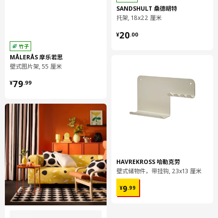
SANDSHULT 桑德胡特
托架, 18x22 厘米
¥ 20.00
20
¥
.
00
竹子
MÅLERÅS 摩乐若思
壁式图片架, 55 厘米
¥ 79.99
79
¥
.
99
HAVREKROSS 哈勒克劳
壁式储物件，带挂钩, 23x13 厘米
¥ 9.99
9
¥
.
99