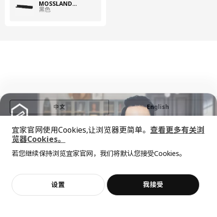
MOSSLANDA 莫兰达
黑色
中文
English
宜家官网使用Cookies,让浏览器更简单。
查看更多有关浏
© Inter IKEA Systems B.V. 1999-2026
览器Cookies。
隐私政策
缺陷披露政策
使用条款
全屋设计服务
若您继续保持浏览宜家官网，我们将默认您接受Cookies。
上海工商
沪公网安备 31010402001069号
价格透明，设计专业，现货供应
抱歉，该商品在所选地区暂时缺货。
相似推荐
沪ICP 备17055232 号
宜家AI购物助手算法 网信算备310104755117001240013号
宜家智能搜索生成合成算法 网信算备310104755117001250025号
加入购物袋
立即购买
设置
我接受
不，谢谢
立即预约
Cookie设置
客服
收藏