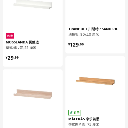
TRANHULT 川胡特 / SANDSHULT 桑德胡特
墙搁板, 80x20 厘米
热卖
¥ 129.00
MOSSLANDA 莫兰达
129
¥
.
00
壁式图片架, 55 厘米
¥ 29.99
29
¥
.
99
竹子
MÅLERÅS 摩乐若思
壁式图片架, 75 厘米