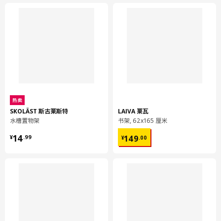
热卖
SKOLÄST 斯古莱斯特
LAIVA 莱瓦
水槽置物架
书架, 62x165 厘米
¥ 14.99
¥ 149.00
14
149
¥
.
99
¥
.
00