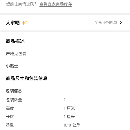
想前往商场选购？
查询宜家商场库存
大家晒
全部4条晒单
商品描述
产地见包装
小贴士
商品尺寸和包装信息
包装信息
包装数量
1
高度
1 厘米
长度
1 厘米
净重
0.10 公斤