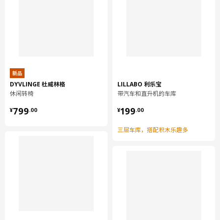
新品
DYVLINGE 杜威林格
LILLABO 利乐宝
休闲转椅
带汽车和直升机的车库
¥ 799.00
¥ 199.00
799
199
¥
.
00
¥
.
00
三层车库，搭配积木乐趣多