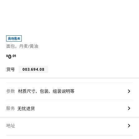
商场售卖
面包，丹麦/黄油
¥ 0.01
0
¥
.
01
货号
003.694.08
参数
材质尺寸、包装、组装说明等
服务
无忧退货
地址