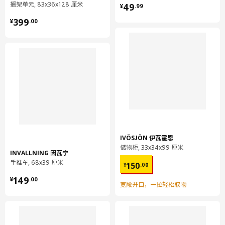
¥ 49.99
搁架单元, 83x36x128 厘米
49
¥
.
99
¥ 399.00
399
¥
.
00
IVÖSJÖN 伊瓦霍恩
储物柜, 33x34x99 厘米
INVALLNING 因瓦宁
¥ 150.00
手推车, 68x39 厘米
150
¥
.
00
¥ 149.00
149
¥
.
00
宽敞开口，一拉轻松取物