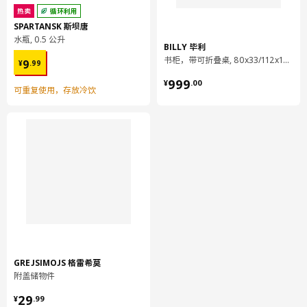
热卖
循环利用
SPARTANSK 斯坝唐
水瓶, 0.5 公升
BILLY 毕利
¥ 9.99
书柜，带可折叠桌, 80x33/112x106 厘米
9
¥
.
99
¥ 999.00
999
¥
.
00
可重复使用，存放冷饮
GREJSIMOJS 格雷希莫
附盖储物件
¥ 29.99
29
¥
.
99