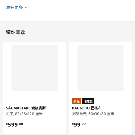
展开更多
猜你喜欢
新品
限定款
SÅGMÄSTARE 索格麦斯
BAGGEBO 巴格布
柜子, 83x36x128 厘米
搁架单元, 60x30x80 厘米
¥ 599.00
¥ 99.99
599
99
¥
.
00
¥
.
99