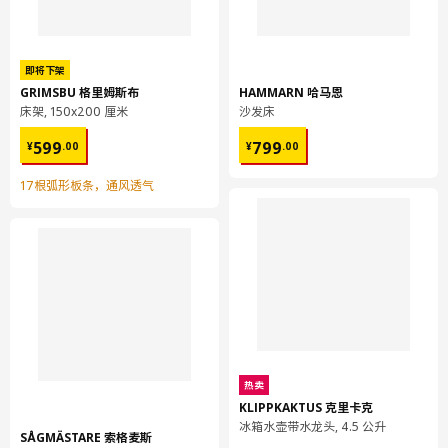
即将下架
GRIMSBU 格里姆斯布
HAMMARN 哈马恩
床架, 150x200 厘米
沙发床
¥ 599.00
¥ 799.00
599
799
¥
.
00
¥
.
00
17根弧形板条，通风透气
热卖
KLIPPKAKTUS 克里卡克
冰箱水壶带水龙头, 4.5 公升
SÅGMÄSTARE 索格麦斯