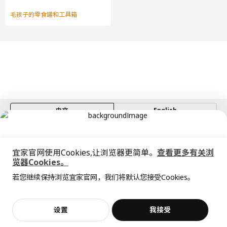
毛孩子的零食罐和工具箱
中文
English
© Inter IKEA Systems B.V. 1999-2026
隐私政策
缺陷披露政策
使用条款
宜家官网使用Cookies,让浏览器更简单。
查看更多有关浏
上海工商
沪公网安备 31010402001069号
览器Cookies。
全屋设计服务
沪ICP 备17055232 号
若您继续保持浏览宜家官网，我们将默认您接受Cookies。
宜家AI购物助手算法 网信算备310104755117001240013号
价格透明，设计专业，现货供应
抱歉，该商品在所选地区暂时缺货。
相似推荐
宜家智能搜索生成合成算法 网信算备310104755117001250025号
Cookie设置
加入购物袋
立即购买
设置
我接受
不，谢谢
立即预约
客服
收藏