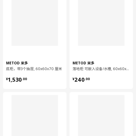
抽屉前板
边:
塑料封边
前板连接轨道
钢, 电镀
组装说明和文件
货号
组装手册
METOD 米多
METOD 米多
VÅGLIG 威格利 前板连接轨道
805.181.93
底柜，带3个抽屉, 60x60x70 厘米
落地柜 可嵌入设备/水槽, 60x60x70 厘米
¥ 1530.00
¥ 240.00
1,530
240
货号
相关文件
¥
.
00
¥
.
00
VOXTORP 沃托普 抽屉前板
703.975.73