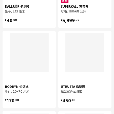
热卖
KALLRÖR 卡尔略
SUPERKALL 苏普考
重量
1.58 公斤
把手, 213 毫米
冰箱, 180/68 公升
宽度
8 厘米
¥ 40.00
¥ 5999.00
40
5,999
¥
.
00
¥
.
00
包装数量
1
保养说明和环境和材料
环境和材料
抽屉前板
正面:
纤维板
抽屉前板
正面:
BODBYN 伯德比
UTRUSTA 乌斯塔
塑料贴膜（至少70%为回收材料）
柜门, 20x70 厘米
拉出式办公桌面
抽屉前板
¥ 170.00
¥ 450.00
170
450
¥
.
00
¥
.
00
背面:
密胺贴膜