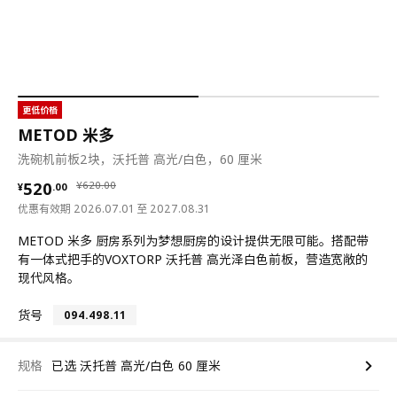
更低价格
METOD 米多
洗碗机前板2块，沃托普 高光/白色，60 厘米
¥ 520.00
¥ 620.00
520
¥
620
.
00
¥
.
00
优惠有效期 2026.07.01 至 2027.08.31
METOD 米多 厨房系列为梦想厨房的设计提供无限可能。搭配带
有一体式把手的VOXTORP 沃托普 高光泽白色前板，营造宽敞的
现代风格。
货号
094.498.11
规格
已选 沃托普 高光/白色 60 厘米