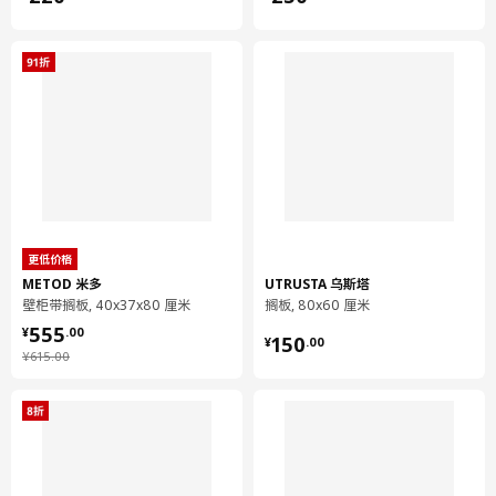
更低价格
METOD 米多
UTRUSTA 乌斯塔
壁柜带搁板, 40x37x80 厘米
搁板, 80x60 厘米
¥ 555.00
555
¥ 150.00
¥
.
00
150
¥
.
00
¥ 615.00
¥
615
.
00