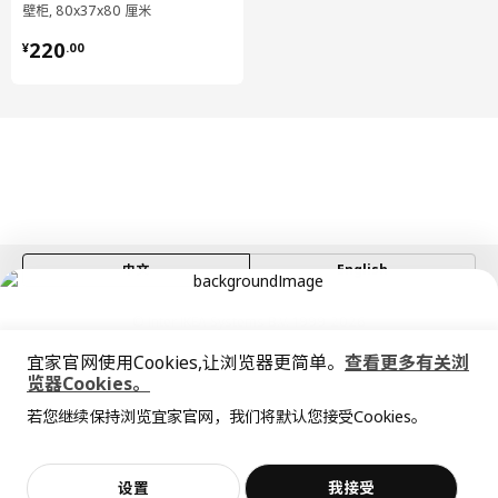
壁柜, 80x37x80 厘米
¥ 220.00
220
¥
.
00
中文
English
© Inter IKEA Systems B.V. 1999-2026
隐私政策
缺陷披露政策
使用条款
宜家官网使用Cookies,让浏览器更简单。
查看更多有关浏
上海工商
沪公网安备 31010402001069号
览器Cookies。
全屋设计服务
沪ICP 备17055232 号
若您继续保持浏览宜家官网，我们将默认您接受Cookies。
宜家AI购物助手算法 网信算备310104755117001240013号
价格透明，设计专业，现货供应
抱歉，该商品在所选地区暂时缺货。
相似推荐
宜家智能搜索生成合成算法 网信算备310104755117001250025号
Cookie设置
加入购物袋
立即购买
设置
我接受
不，谢谢
立即预约