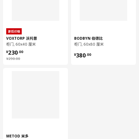
更低价格
VOXTORP 沃托普
BODBYN 伯德比
柜门, 60x40 厘米
柜门, 60x80 厘米
¥ 230.00
230
¥ 380.00
¥
.
00
380
¥
.
00
¥ 290.00
¥
290
.
00
METOD 米多