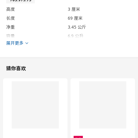
高度
3 厘米
长度
69 厘米
净重
3.45 公斤
容量
6.9 公升
展开更多
重量
3.82 公斤
宽度
40 厘米
包装数量
2
猜你喜欢
VÅGLIG 威格利
前板连接轨道
805.181.93
高度
2 厘米
长度
75 厘米
净重
1.46 公斤
容量
1.3 公升