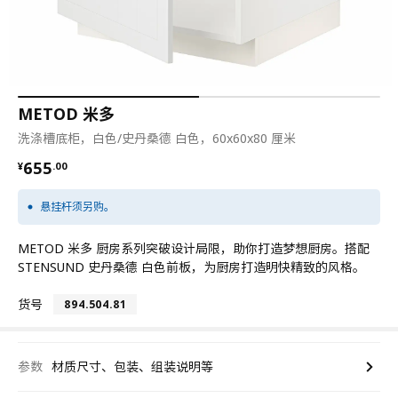
METOD 米多
洗涤槽底柜，白色/史丹桑德 白色，60x60x80 厘米
¥ 655.00
655
¥
.
00
悬挂杆须另购。
METOD 米多 厨房系列突破设计局限，助你打造梦想厨房。搭配
STENSUND 史丹桑德 白色前板，为厨房打造明快精致的风格。
货号
894.504.81
参数
材质尺寸、包装、组装说明等