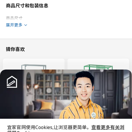
商品尺寸和包装信息
商品尺寸
展开更多
宽度
60.0 厘米
深度
61.9 厘米
框架，纵深
60.0 厘米
猜你喜欢
框架，高
80.0 厘米
包装信息
此商品包含3个包装
STENSUND 史丹桑德
柜门
804.517.29
高度
2 厘米
新品
限定款
长度
90 厘米
SÅGMÄSTARE 索格麦斯
BAGGEBO 巴格布
宜家官网使用Cookies,让浏览器更简单。
查看更多有关浏
柜子, 83x36x128 厘米
搁架单元, 60x30x80 厘米
净重
6.39 公斤