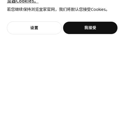
览器Cookies。
全屋设计服务
¥ 599.00
¥ 99.99
容量
12.2 公升
599
99
¥
.
00
¥
.
99
若您继续保持浏览宜家官网，我们将默认您接受Cookies。
价格透明，设计专业，现货供应
抱歉，该商品在所选地区暂时缺货。
相似推荐
重量
6.90 公斤
宽度
62 厘米
加入购物袋
立即购买
设置
我接受
不，谢谢
立即预约
包装数量
1
客服
收藏
METOD 米多
落地柜 可嵌入设备/水槽
504.305.97
高度
6 厘米
热卖
SKOLÄST 斯古莱斯特
LAIVA 莱瓦
长度
88 厘米
水槽置物架
书架, 62x165 厘米
净重
17.73 公斤
¥ 14.99
¥ 149.00
14
149
¥
.
99
¥
.
00
容量
34.6 公升
重量
18.75 公斤
宽度
64 厘米
包装数量
1