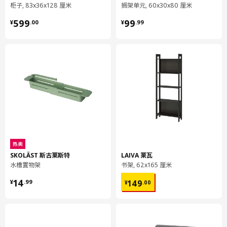
重量
3.85 公斤
柜子, 83x36x128 厘米
搁架单元, 60x30x80 厘米
¥ 599.00
¥ 99.99
宽度
46 厘米
599
99
¥
.
00
¥
.
99
包装数量
1
METOD 米多
壁柜
802.710.21
高度
7 厘米
长度
82 厘米
净重
14.05 公斤
热卖
SKOLÄST 斯古莱斯特
LAIVA 莱瓦
容量
32.2 公升
水槽置物架
书架, 62x165 厘米
重量
15.00 公斤
¥ 14.99
¥ 149.00
14
149
¥
.
99
¥
.
00
宽度
61 厘米
包装数量
1