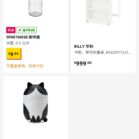
组装说明和文件
货号
组装手册
VOXTORP 沃托普 柜门
103.274.08
热卖
循环利用
METOD 米多 壁柜
802.710.21
SPARTANSK 斯坝唐
水瓶, 0.5 公升
UTRUSTA 乌斯塔 厨房缓冲式合叶
605.248.83
BILLY 毕利
¥ 9.99
书柜，带可折叠桌, 80x33/112x106 厘米
9
¥
.
99
货号
相关文件
¥ 999.00
999
¥
.
00
METOD 米多 壁柜
802.710.21
可重复使用，存放冷饮