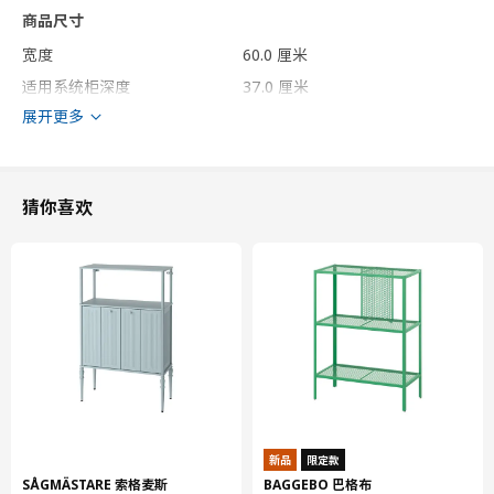
商品尺寸
宽度
60.0 厘米
适用系统柜深度
37.0 厘米
展开更多
深度
39.1 厘米
高度
80.0 厘米
包装信息
猜你喜欢
此商品包含4个包装
VOXTORP 沃托普
柜门
103.274.08
高度
3 厘米
长度
60 厘米
净重
3.57 公斤
新品
限定款
容量
6.9 公升
SÅGMÄSTARE 索格麦斯
BAGGEBO 巴格布