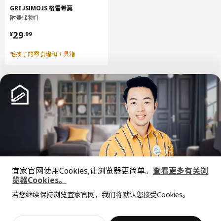
GREJSIMOJS 格雷希莫
附盖储物件
¥ 29.99
29
¥
.
99
毛孩子的零食罐和工具箱
中文
English
宜家官网使用Cookies,让浏览器更简单。
查看更多有关浏
© Inter IKEA Systems B.V. 1999-2026
览器Cookies。
隐私政策
缺陷披露政策
使用条款
全屋设计服务
若您继续保持浏览宜家官网，我们将默认您接受Cookies。
上海工商
沪公网安备 31010402001069号
价格透明，设计专业，现货供应
抱歉，该商品在所选地区暂时缺货。
相似推荐
沪ICP 备17055232 号
宜家AI购物助手算法 网信算备310104755117001240013号