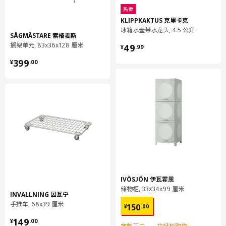
长度
22 厘米
热卖
KLIPPKAKTUS 克里卡克
净重
0.20 公斤
冰箱水壶带水龙头, 4.5 公升
容量
1.3 公升
SÅGMÄSTARE 索格麦斯
¥ 49.99
搁架单元, 83x36x128 厘米
49
¥
.
99
重量
0.21 公斤
¥ 399.00
399
¥
.
00
宽度
20 厘米
包装数量
1
保养说明和环境和材料
保养说明
用湿布块沾水或非研磨性清洗剂擦拭。
用干净布块擦干
IVÖSJÖN 伊瓦霍恩
环境和材料
储物柜, 33x34x99 厘米
INVALLNING 因瓦宁
¥ 150.00
柜门
手推车, 68x39 厘米
150
¥
.
00
主要材料:
¥ 149.00
149
¥
.
00
刨花板