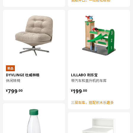
宽敞开口，一拉轻松取物
柜门
正面/ 背面:
塑料贴膜
柜门
边面:
塑料封边
壁柜
柜框架:
刨花板, 密胺贴膜, 塑料封边, 塑料封边
新品
DYVLINGE 杜威林格
LILLABO 利乐宝
壁柜
休闲转椅
带汽车和直升机的车库
背板:
¥ 799.00
¥ 199.00
纤维板, 纸制贴膜, 纸制贴膜
799
199
¥
.
00
¥
.
00
搁板
三层车库，搭配积木乐趣多
刨花板, 密胺贴膜, 塑料封边
厨房缓冲式合叶
钢, 镀镍