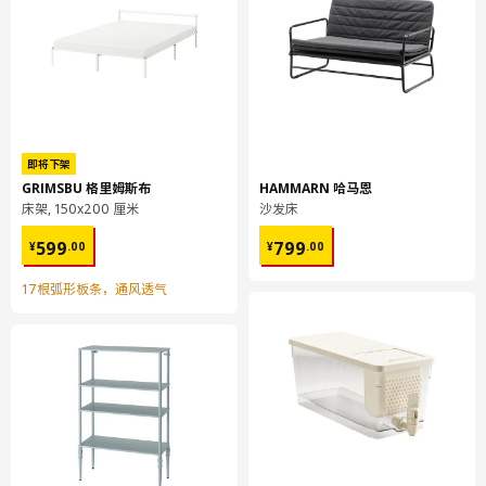
UTRUSTA 乌斯塔
搁板
802.711.44
高度
4 厘米
长度
57 厘米
即将下架
净重
5.04 公斤
GRIMSBU 格里姆斯布
HAMMARN 哈马恩
容量
7.4 公升
床架, 150x200 厘米
沙发床
¥ 599.00
¥ 799.00
重量
5.07 公斤
599
799
¥
.
00
¥
.
00
宽度
36 厘米
17根弧形板条，通风透气
包装数量
1
UTRUSTA 乌斯塔
厨房缓冲式合叶
605.248.83
高度
3 厘米