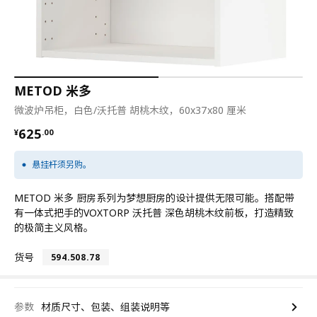
METOD 米多
微波炉吊柜，白色/沃托普 胡桃木纹，60x37x80 厘米
¥ 625.00
625
¥
.
00
悬挂杆须另购。
METOD 米多 厨房系列为梦想厨房的设计提供无限可能。搭配带
有一体式把手的VOXTORP 沃托普 深色胡桃木纹前板，打造精致
的极简主义风格。
货号
594.508.78
参数
材质尺寸、包装、组装说明等