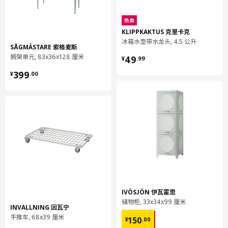
按推式水平门合叶
热卖
804.624.93
KLIPPKAKTUS 克里卡克
高度
4 厘米
冰箱水壶带水龙头, 4.5 公升
SÅGMÄSTARE 索格麦斯
长度
36 厘米
¥ 49.99
搁架单元, 83x36x128 厘米
49
¥
.
99
净重
1.62 公斤
¥ 399.00
399
¥
.
00
容量
3.1 公升
重量
1.81 公斤
宽度
20 厘米
包装数量
2
保养说明和环境和材料
保养说明
IVÖSJÖN 伊瓦霍恩
用湿布块沾水或非研磨性清洗剂擦拭。
储物柜, 33x34x99 厘米
INVALLNING 因瓦宁
用干净布块擦干
¥ 150.00
手推车, 68x39 厘米
150
¥
.
00