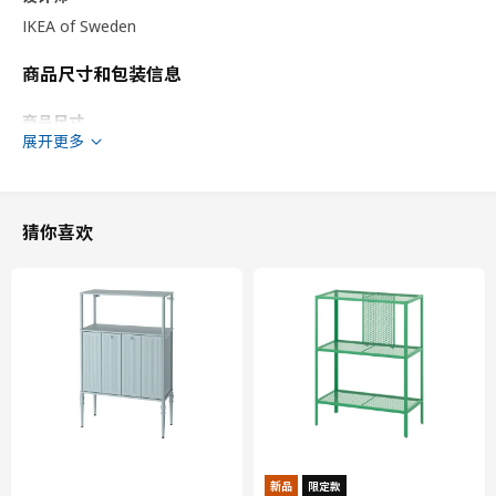
IKEA of Sweden
商品尺寸和包装信息
商品尺寸
展开更多
宽度
80.0 厘米
适用系统柜深度
37 厘米
深度
38.8 厘米
猜你喜欢
高度
80.0 厘米
包装信息
此商品包含6个包装
ASKERSUND 阿斯克松
抽屉前板
103.318.01
高度
2 厘米
新品
限定款