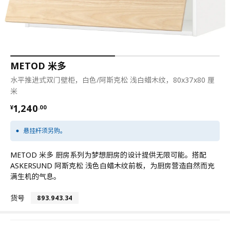
METOD 米多
水平推进式双门壁柜，白色/阿斯克松 浅白蜡木纹，80x37x80 厘
米
¥ 1240.00
1,240
¥
.
00
悬挂杆须另购。
METOD 米多 厨房系列为梦想厨房的设计提供无限可能。搭配
ASKERSUND 阿斯克松 浅色白蜡木纹前板，为厨房营造自然而充
满生机的气息。
货号
893.943.34