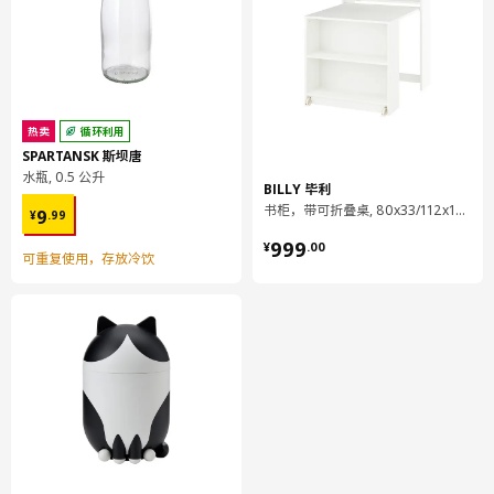
纤维板, 纸制贴膜, 纸制贴膜
搁板
刨花板, 密胺贴膜, 塑料封边
按推式水平门合叶
热卖
循环利用
主要材料:
SPARTANSK 斯坝唐
钢, 镀镍
水瓶, 0.5 公升
BILLY 毕利
按推式水平门合叶
¥ 9.99
书柜，带可折叠桌, 80x33/112x106 厘米
9
¥
.
99
盖帽:
¥ 999.00
999
¥
.
00
ABS塑料
可重复使用，存放冷饮
组装说明和文件
货号
组装手册
METOD 米多 壁柜
502.710.27
UTRUSTA 乌斯塔 按推式水平门合叶
804.624.93
设计师理念