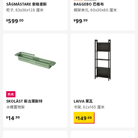
长度
89 厘米
SÅGMÄSTARE 索格麦斯
BAGGEBO 巴格布
柜子, 83x36x128 厘米
搁架单元, 60x30x80 厘米
净重
3.46 公斤
¥ 599.00
¥ 99.99
599
99
¥
.
00
¥
.
99
容量
6.8 公升
重量
3.80 公斤
宽度
40 厘米
包装数量
2
METOD 米多
壁柜
502.710.27
热卖
高度
6 厘米
SKOLÄST 斯古莱斯特
LAIVA 莱瓦
长度
88 厘米
水槽置物架
书架, 62x165 厘米
净重
16.93 公斤
¥ 14.99
¥ 149.00
14
149
¥
.
99
¥
.
00
容量
42.2 公升
重量
18.40 公斤