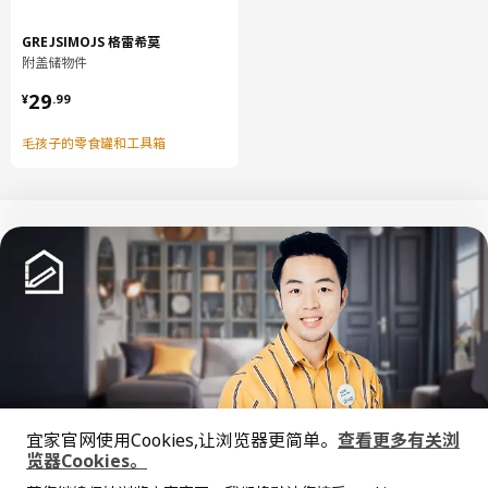
刨花板以回收木材和锯木厂余料制成，使得色泽不佳的木头、木屑
和锯末成为了一种资源，而不会被废弃。我们用木板制做书柜、床
GREJSIMOJS 格雷希莫
架、沙发架和厨房框架等家具。为减少磨损和受潮，我们还会在表
附盖储物件
面添加光漆、贴面或贴膜。
¥ 29.99
29
¥
.
99
毛孩子的零食罐和工具箱
中文
English
© Inter IKEA Systems B.V. 1999-2026
隐私政策
缺陷披露政策
使用条款
宜家官网使用Cookies,让浏览器更简单。
查看更多有关浏
上海工商
沪公网安备 31010402001069号
览器Cookies。
全屋设计服务
沪ICP 备17055232 号