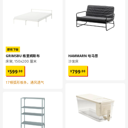
宽度
80 厘米
包装数量
1
UTRUSTA 乌斯塔
搁板
902.711.48
即将下架
高度
4 厘米
GRIMSBU 格里姆斯布
HAMMARN 哈马恩
床架, 150x200 厘米
沙发床
长度
77 厘米
¥ 599.00
¥ 799.00
599
799
¥
.
00
¥
.
00
净重
6.92 公斤
容量
10.0 公升
17根弧形板条，通风透气
重量
6.96 公斤
宽度
36 厘米
包装数量
1
UTRUSTA 乌斯塔