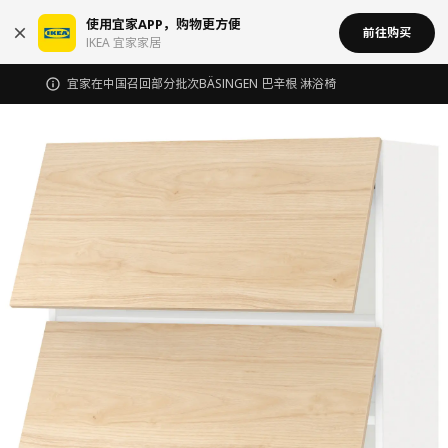
使用宜家APP，购物更方便
前往购买
IKEA 宜家家居
宜家在中国召回部分批次BÄSINGEN 巴辛根 淋浴椅