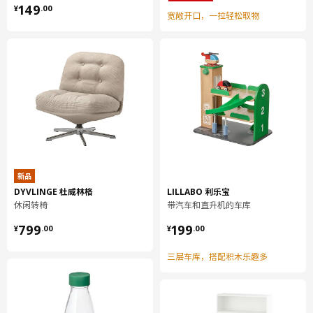
¥ 149.00
149
¥
.
00
环境和材料
宽敞开口，一拉轻松取物
抽屉前板
主要材料:
刨花板
抽屉前板
正面:
纸制贴膜, 密胺贴膜
抽屉前板
背面:
密胺贴膜, 纸制贴膜
新品
抽屉前板
DYVLINGE 杜威林格
LILLABO 利乐宝
休闲转椅
带汽车和直升机的车库
边:
塑料封边
¥ 799.00
¥ 199.00
799
199
¥
.
00
¥
.
00
壁柜
三层车库，搭配积木乐趣多
柜框架:
刨花板, 密胺贴膜, 塑料封边, 塑料封边
壁柜
背板: