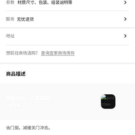
参数
材质尺寸、包装、组装说明等
服务
无忧退货
地址
想前往商场选购？
查询宜家商场库存
商品描述
瑞典设计，品质保障。
了解详情
含门挺，减缓关门冲击。