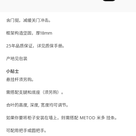
25年品质保证，详见质保手册。
产地见包装
小贴士
悬挂杆须另购。
需搭配支腿和底座（须另购）。
合叶的高度, 深度, 宽度均可调节。
如果你要将柜子安装在墙上，则需搭配 METOD 米多 挂条。
可配用把手或圆把手。
安全警示！ 掉落危险——为降低本产品掉落的风险，请务必将其
牢固固定。 请使用合适的螺丝和螺栓。 如有任何疑问，请咨询专
业人员。
设计师