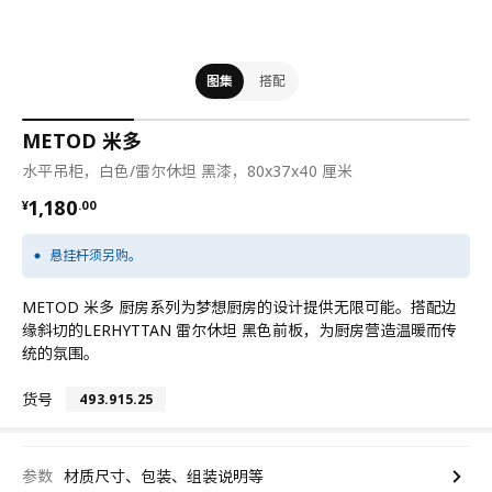
图集
搭配
METOD 米多
水平吊柜，白色/雷尔休坦 黑漆，80x37x40 厘米
¥ 1180.00
1,180
¥
.
00
悬挂杆须另购。
METOD 米多 厨房系列为梦想厨房的设计提供无限可能。搭配边
缘斜切的LERHYTTAN 雷尔休坦 黑色前板，为厨房营造温暖而传
统的氛围。
货号
493.915.25
参数
材质尺寸、包装、组装说明等