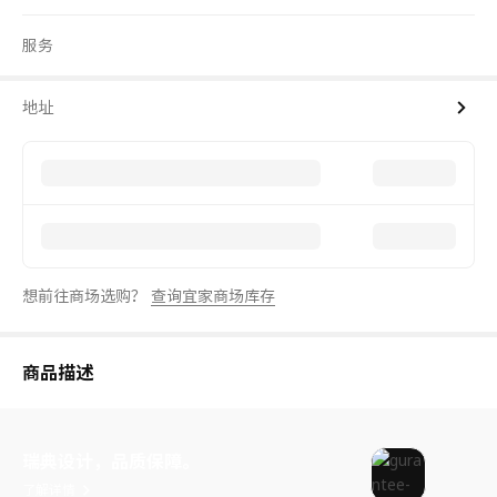
服务
地址
想前往商场选购？
查询宜家商场库存
商品描述
瑞典设计，品质保障。
了解详情
含门挺，减缓关门冲击。
框架构造坚固，厚18mm