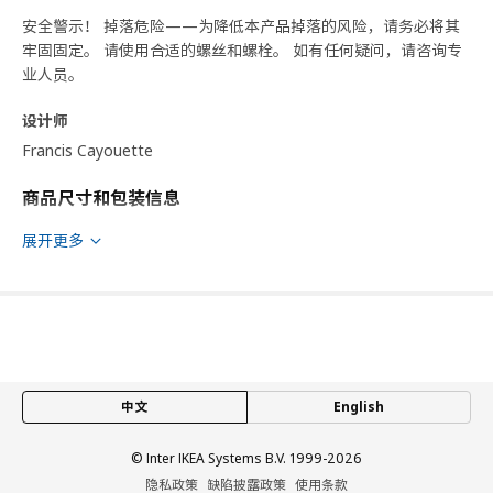
Francis Cayouette
商品尺寸和包装信息
展开更多
商品尺寸
宽度
80.0 厘米
适用系统柜深度
37.0 厘米
深度
38.8 厘米
高度
40.0 厘米
中文
English
包装信息
此商品包含3个包装
© Inter IKEA Systems B.V. 1999-2026
隐私政策
缺陷披露政策
使用条款
LERHYTTAN 雷尔休坦
上海工商
沪公网安备 31010402001069号
抽屉前板
沪ICP 备17055232 号
宜家AI购物助手算法 网信算备310104755117001240013号
803.560.01
宜家智能搜索生成合成算法 网信算备310104755117001250025号
Cookie设置
高度
2 厘米